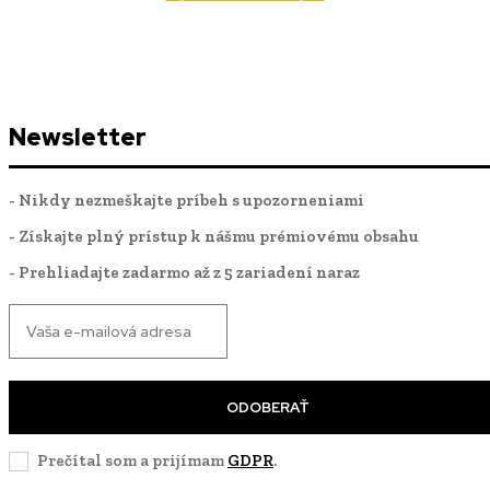
Newsletter
- Nikdy nezmeškajte príbeh s upozorneniami
- Získajte plný prístup k nášmu prémiovému obsahu
- Prehliadajte zadarmo až z 5 zariadení naraz
ODOBERAŤ
Prečítal som a prijímam
GDPR
.