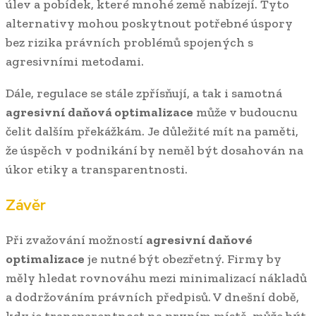
úlev a pobídek, které mnohé země nabízejí. Tyto
alternativy mohou poskytnout potřebné úspory
bez rizika právních problémů spojených s
agresivními metodami.
Dále, regulace se stále zpřísňují, a tak i samotná
agresivní daňová optimalizace
může v budoucnu
čelit dalším překážkám. Je důležité mít na paměti,
že úspěch v podnikání by neměl být dosahován na
úkor etiky a transparentnosti.
Závěr
Při zvažování možností
agresivní daňové
optimalizace
je nutné být obezřetný. Firmy by
měly hledat rovnováhu mezi minimalizací nákladů
a dodržováním právních předpisů. V dnešní době,
kdy je transparentnost na prvním místě, může být