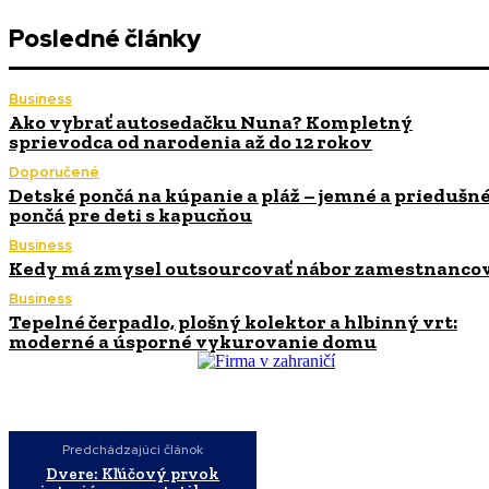
Posledné články
Business
Ako vybrať autosedačku Nuna? Kompletný
sprievodca od narodenia až do 12 rokov
Doporučené
Detské pončá na kúpanie a pláž – jemné a priedušn
pončá pre deti s kapucňou
Business
Kedy má zmysel outsourcovať nábor zamestnanco
Business
Tepelné čerpadlo, plošný kolektor a hlbinný vrt:
moderné a úsporné vykurovanie domu
Predchádzajúci článok
Dvere: Kľúčový prvok