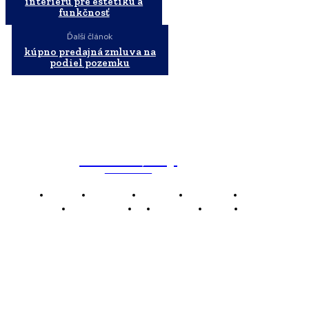
interiéru pre estetiku a
funkčnosť
Ďalší článok
kúpno predajná zmluva na
podiel pozemku
WebMailShop
MAGAZÍN
Domov
Business
Financie
Marketing
Politika
Technológie
AI
Produkty
Jedlo
Káva
WMS
WebMailShop je moderní technologický magazín,
který vám přináší nejnovější novinky, trendy a analýzy