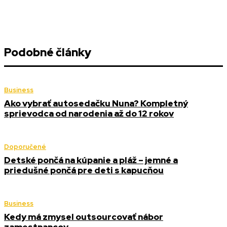
Podobné články
Business
Ako vybrať autosedačku Nuna? Kompletný
sprievodca od narodenia až do 12 rokov
Doporučené
Detské pončá na kúpanie a pláž – jemné a
priedušné pončá pre deti s kapucňou
Business
Kedy má zmysel outsourcovať nábor