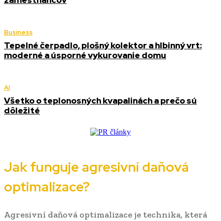
zamestnancov
Business
Tepelné čerpadlo, plošný kolektor a hlbinný vrt:
moderné a úsporné vykurovanie domu
AI
Všetko o teplonosných kvapalinách a prečo sú
dôležité
Jak funguje agresivní daňová
optimalizace?
Agresivní daňová optimalizace je technika, která