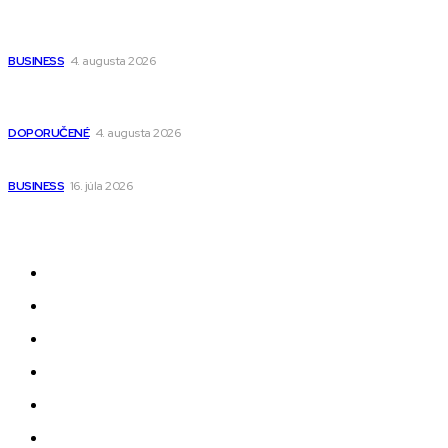
Ako vybrať autosedačku Nuna? Kompletný sprievodca od
narodenia až do 12 rokov
BUSINESS
4. augusta 2026
Detské pončá na kúpanie a pláž – jemné a priedušné pončá
pre deti s kapucňou
DOPORUČENÉ
4. augusta 2026
Kedy má zmysel outsourcovať nábor zamestnancov
BUSINESS
16. júla 2026
Odkazy
Novinky
AI
Produkty
Jedlo
Business
Služby