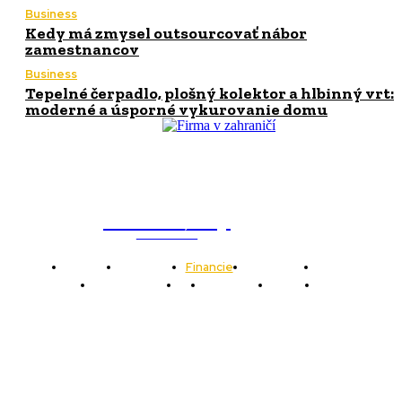
Business
Kedy má zmysel outsourcovať nábor
zamestnancov
Business
Tepelné čerpadlo, plošný kolektor a hlbinný vrt:
moderné a úsporné vykurovanie domu
WebMailShop
MAGAZÍN
Domov
Business
Financie
Marketing
Politika
Technológie
AI
Produkty
Jedlo
Káva
WMS
WebMailShop je moderní technologický magazín,