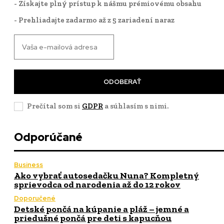
- Získajte plný prístup k nášmu prémiovému obsahu
- Prehliadajte zadarmo až z 5 zariadení naraz
ODOBERAŤ
Prečítal som si
GDPR
a súhlasím s nimi.
Odporúčané
Business
Ako vybrať autosedačku Nuna? Kompletný
sprievodca od narodenia až do 12 rokov
Doporučené
Detské pončá na kúpanie a pláž – jemné a
priedušné pončá pre deti s kapucňou