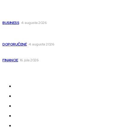
Populárne
Ako vybrať autosedačku Nuna? Kompletný sprievodca od
narodenia až do 12 rokov
BUSINESS
4. augusta 2026
Detské pončá na kúpanie a pláž – jemné a priedušné pončá
pre deti s kapucňou
DOPORUČENÉ
4. augusta 2026
Kedy má zmysel outsourcovať nábor zamestnancov
FINANCIE
16. júla 2026
Odkazy
Novinky
AI
Produkty
Jedlo
Business