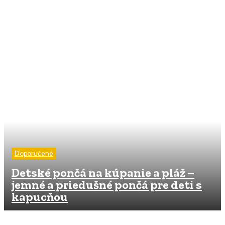
Doporučené
Detské pončá na kúpanie a pláž –
jemné a priedušné pončá pre deti s
kapucňou