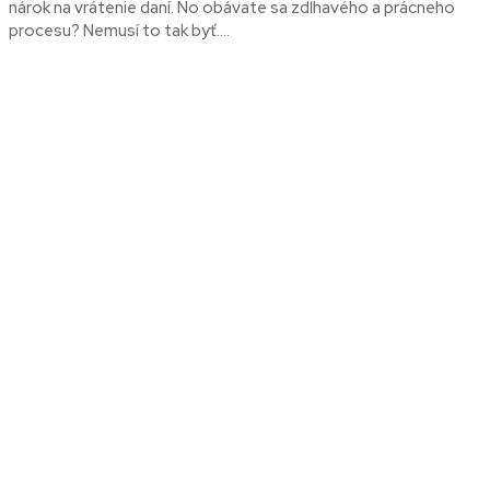
nárok na vrátenie daní. No obávate sa zdĺhavého a prácneho
procesu? Nemusí to tak byť....