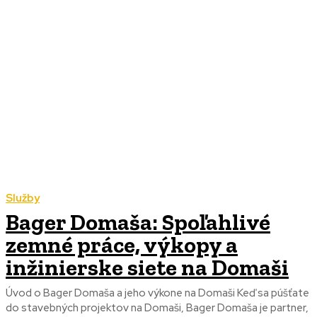
Služby
Bager Domaša: Spoľahlivé
zemné práce, výkopy a
inžinierske siete na Domaši
Úvod o Bager Domaša a jeho výkone na Domaši Keď sa púšťate
do stavebných projektov na Domaši, Bager Domaša je partner,