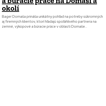
a búracie práce na Domaši a
okolí
Bager Domaša prináša unikátny pohľad na potreby súkromných
aj firemných klientov, ktorí hľadajú spoľahlivého partnera na
zemné, výkopové a búracie práce v oblasti Domaše...