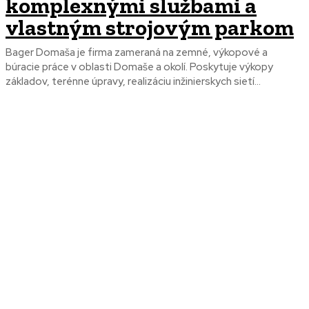
komplexnými službami a
vlastným strojovým parkom
Bager Domaša je firma zameraná na zemné, výkopové a
búracie práce v oblasti Domaše a okolí. Poskytuje výkopy
základov, terénne úpravy, realizáciu inžinierskych sietí...