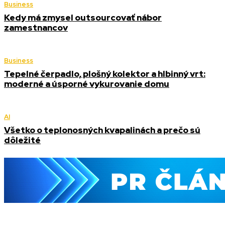
Business
Kedy má zmysel outsourcovať nábor
zamestnancov
Business
Tepelné čerpadlo, plošný kolektor a hlbinný vrt:
moderné a úsporné vykurovanie domu
AI
Všetko o teplonosných kvapalinách a prečo sú
dôležité