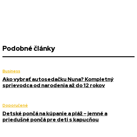
Podobné články
Business
Ako vybrať autosedačku Nuna? Kompletný
sprievodca od narodenia až do 12 rokov
Doporučené
Detské pončá na kúpanie a pláž – jemné a
priedušné pončá pre deti s kapucňou