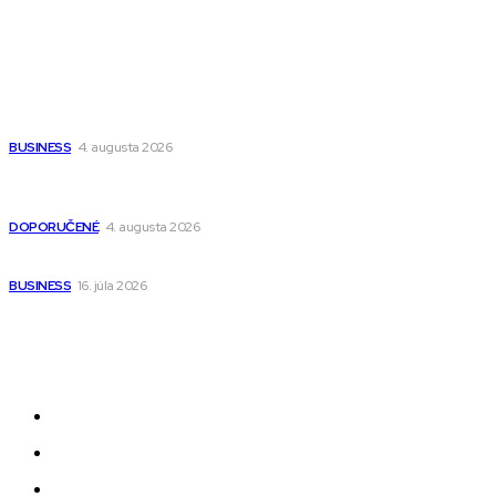
Populárne
Ako vybrať autosedačku Nuna? Kompletný sprievodca od
narodenia až do 12 rokov
BUSINESS
4. augusta 2026
Detské pončá na kúpanie a pláž – jemné a priedušné pončá
pre deti s kapucňou
DOPORUČENÉ
4. augusta 2026
Kedy má zmysel outsourcovať nábor zamestnancov
BUSINESS
16. júla 2026
Odkazy
Novinky
AI
Produkty