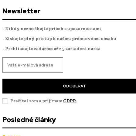
Newsletter
- Nikdy nezmeškajte príbeh s upozorneniami
- Získajte plný prístup k nášmu prémiovému obsahu
- Prehliadajte zadarmo až z 5 zariadení naraz
ODOBERAŤ
Prečítal som a prijímam
GDPR
.
Posledné články