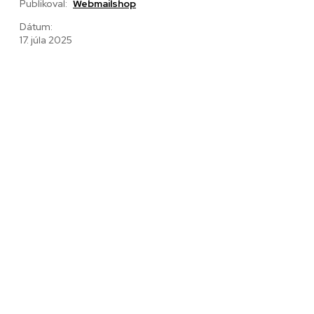
Publikoval:
Webmailshop
Dátum:
17. júla 2025