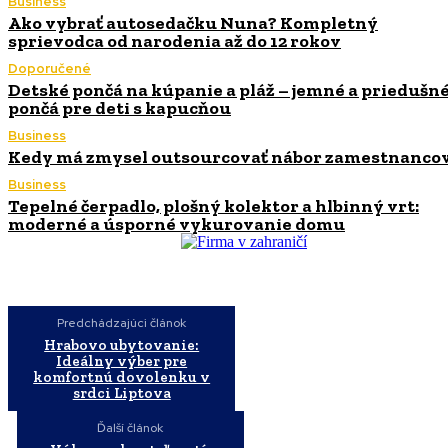
Business
Ako vybrať autosedačku Nuna? Kompletný
sprievodca od narodenia až do 12 rokov
Doporučené
Detské pončá na kúpanie a pláž – jemné a priedušn
pončá pre deti s kapucňou
Business
Kedy má zmysel outsourcovať nábor zamestnanco
Business
Tepelné čerpadlo, plošný kolektor a hlbinný vrt:
moderné a úsporné vykurovanie domu
Predchádzajúci článok
Hrabovo ubytovanie:
Ideálny výber pre
komfortnú dovolenku v
srdci Liptova
Ďalší článok