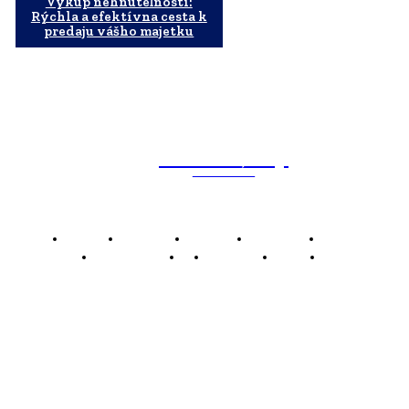
Výkup nehnuteľností:
Rýchla a efektívna cesta k
predaju vášho majetku
WebMailShop
MAGAZÍN
Domov
Business
Financie
Marketing
Politika
Technológie
AI
Produkty
Jedlo
Káva
WMS
WebMailShop je moderní technologický magazín,
který vám přináší nejnovější novinky, trendy a analýzy