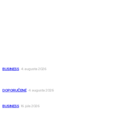
Magazín PRO
Fitness MEDIUM
Wisdom-All-The-Best
Populárne
Ako vybrať autosedačku Nuna? Kompletný sprievodca od
narodenia až do 12 rokov
BUSINESS
4. augusta 2026
Detské pončá na kúpanie a pláž – jemné a priedušné pončá
pre deti s kapucňou
DOPORUČENÉ
4. augusta 2026
Kedy má zmysel outsourcovať nábor zamestnancov
BUSINESS
16. júla 2026
Odkazy