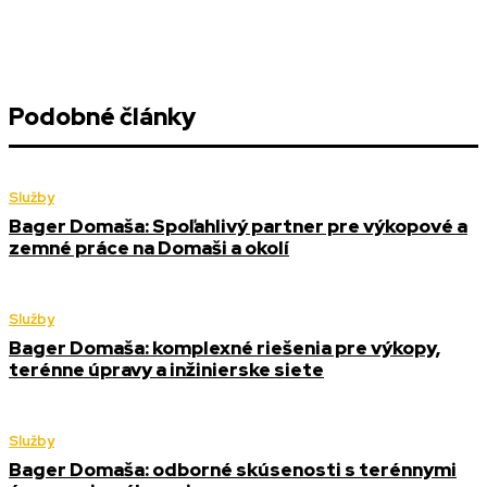
Podobné články
Služby
Bager Domaša: Spoľahlivý partner pre výkopové a
zemné práce na Domaši a okolí
Služby
Bager Domaša: komplexné riešenia pre výkopy,
terénne úpravy a inžinierske siete
Služby
Bager Domaša: odborné skúsenosti s terénnymi