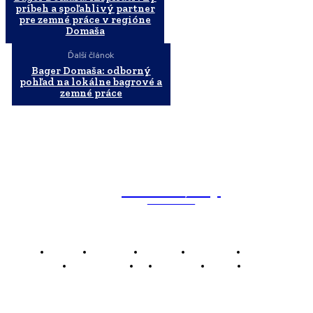
príbeh a spoľahlivý partner
pre zemné práce v regióne
Domaša
Ďalší článok
Bager Domaša: odborný
pohľad na lokálne bagrové a
zemné práce
WebMailShop
MAGAZÍN
Domov
Business
Financie
Marketing
Politika
Technológie
AI
Produkty
Jedlo
Káva