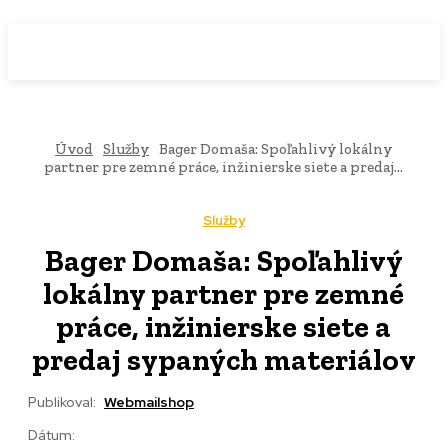
WebMailShop
MAGAZÍN
Úvod
Služby
Bager Domaša: Spoľahlivý lokálny
partner pre zemné práce, inžinierske siete a predaj...
Služby
Bager Domaša: Spoľahlivý
lokálny partner pre zemné
práce, inžinierske siete a
predaj sypaných materiálov
Publikoval:
Webmailshop
Dátum: