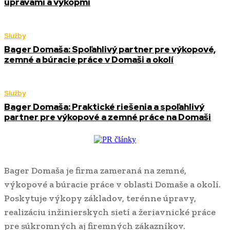
úpravami a výkopmi
Služby
Bager Domaša: Spoľahlivý partner pre výkopové,
zemné a búracie práce v Domaši a okolí
Služby
Bager Domaša: Praktické riešenia a spoľahlivý
partner pre výkopové a zemné práce na Domaši
Bager Domaša je firma zameraná na zemné,
výkopové a búracie práce v oblasti Domaše a okolí.
Poskytuje výkopy základov, terénne úpravy,
realizáciu inžinierskych sietí a žeriavnické práce
pre súkromných aj firemných zákazníkov.