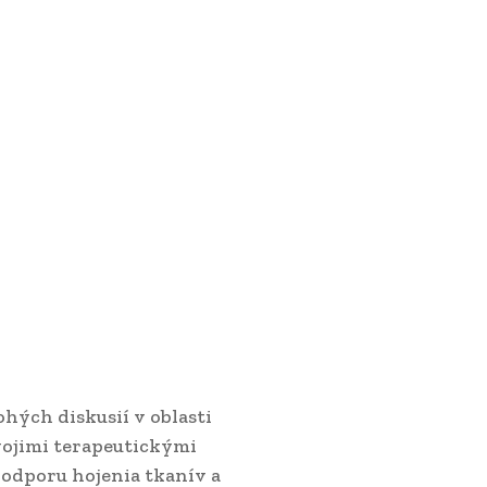
ých diskusií v oblasti
vojimi terapeutickými
podporu hojenia tkanív a