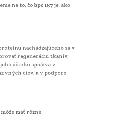
ieme na to, čo
bpc 157
je, ako
 proteínu nachádzajúceho sa v
orovať regeneráciu tkanív,
jeho účinku spočíva v
krvných ciev, a v podpore
môže mať rôzne