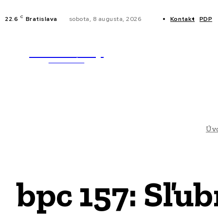
C
22.6
Bratislava
sobota, 8 augusta, 2026
Kontakt
PDP
WebMailShop
NOVINKY
MAGAZÍN
Úv
bpc 157: Sľu