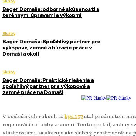
Služby
Bager Domaša: odborné skúsenosti s
terénnymi úpravami a výkopmi
Služby
Bager Domaša: Spoľahlivý partner pre
výkopové, zemné a búracie práce v
Domaši a okolí
Služby
Bager Domaša: Praktické riešenia a
spoľahlivý partner pre výkopové a
zemné práce na Domaši
V posledných rokoch sa
bpc 157
stal predmetom mnoh
regenerácie a liečby zranení. Tento peptid, známy s
vlastnosťami, sa ukazuje ako sľubný prostriedok na 