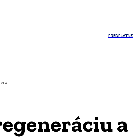
Môj účet
PREDPLATNÉ
NOSTI
JAZYK
není
regeneráciu a