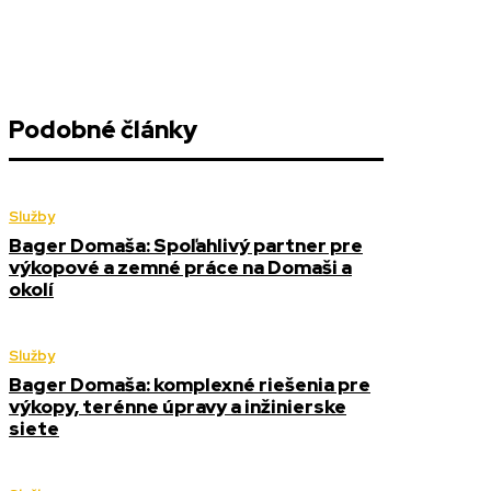
Podobné články
Služby
Bager Domaša: Spoľahlivý partner pre
výkopové a zemné práce na Domaši a
okolí
Služby
Bager Domaša: komplexné riešenia pre
výkopy, terénne úpravy a inžinierske
siete