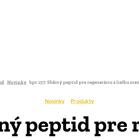
AI
PRODUKTY
JEDLO
BUSINESS
SLUŽBY
NEHNUTEĽ
od
Novinky
bpc 157: Sľubný peptid pre regeneráciu a liečbu zra
Novinky
Produkty
bný peptid pre 