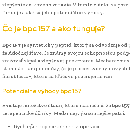
zlepšenie celkového zdravia. V tomto článku sa pozr
funguje a aké sú jeho potenciálne výhody.
Čo je
bpc 157
a ako funguje?
Bpc 157
je syntetický peptid, ktorý sa odvodzuje od
žalúdočnej šťave. Je známy svojou schopnosťou podp
znižovať zápal a zlepšovať prekrvenie. Mechanizmus 
stimulácii angiogenézy, čo je proces tvorby nových 
fibroblastov, ktoré sú kľúčové pre hojenie rán.
Potenciálne výhody
bpc 157
Existuje množstvo štúdií, ktoré naznačujú, že
bpc 157
terapeutické účinky. Medzi najvýznamnejšie patrí:
Rýchlejšie hojenie zranení a operácií.