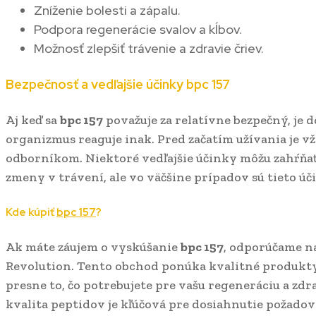
Zníženie bolesti a zápalu.
Podpora regenerácie svalov a kĺbov.
Možnosť zlepšiť trávenie a zdravie čriev.
Bezpečnosť a vedľajšie účinky
bpc 157
Aj keď sa
bpc 157
považuje za relatívne bezpečný, je d
organizmus reaguje inak. Pred začatím užívania je v
odborníkom. Niektoré vedľajšie účinky môžu zahŕňať
zmeny v trávení, ale vo väčšine prípadov sú tieto ú
Kde kúpiť
bpc 157
?
Ak máte záujem o vyskúšanie
bpc 157
, odporúčame n
Revolution. Tento obchod ponúka kvalitné produkty 
presne to, čo potrebujete pre vašu regeneráciu a zdr
kvalita peptidov je kľúčová pre dosiahnutie požado