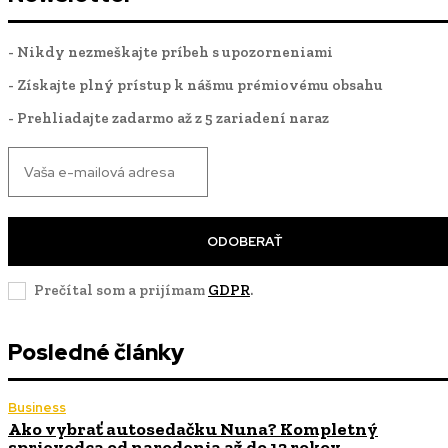
- Nikdy nezmeškajte príbeh s upozorneniami
- Získajte plný prístup k nášmu prémiovému obsahu
- Prehliadajte zadarmo až z 5 zariadení naraz
ODOBERAŤ
Prečítal som a prijímam
GDPR
.
Posledné články
Business
Ako vybrať autosedačku Nuna? Kompletný
sprievodca od narodenia až do 12 rokov