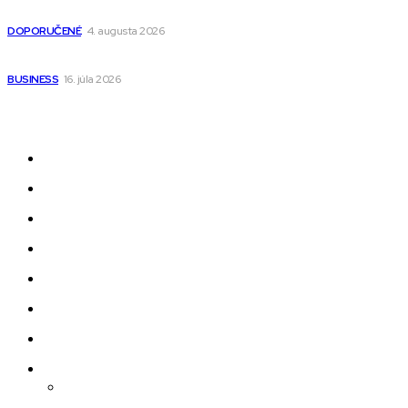
pre deti s kapucňou
DOPORUČENÉ
4. augusta 2026
Kedy má zmysel outsourcovať nábor zamestnancov
BUSINESS
16. júla 2026
Odkazy
Novinky
AI
Produkty
Jedlo
Business
Služby
Nehnuteľnosti
Jazyk
Slovenčina