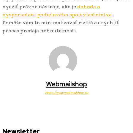
využiť právne nástroje, ako je
dohoda o
vysporiadani podielového spoluvlastníctva
.
Pomôže vám to minimalizovať riziká a urýchliť
proces predaja nehnuteľnosti.
Webmailshop
https://www.webmailshop.eu
Newsletter