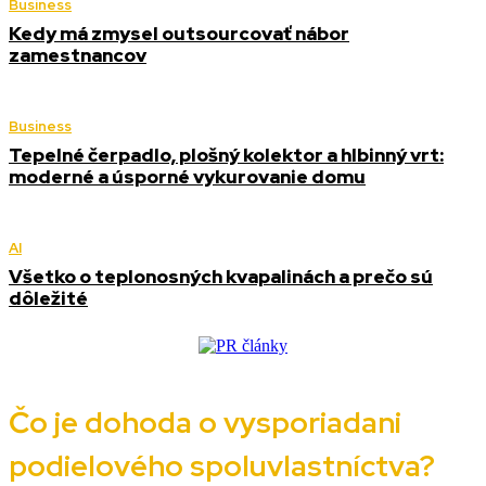
Business
Kedy má zmysel outsourcovať nábor
zamestnancov
Business
Tepelné čerpadlo, plošný kolektor a hlbinný vrt:
moderné a úsporné vykurovanie domu
AI
Všetko o teplonosných kvapalinách a prečo sú
dôležité
Čo je dohoda o vysporiadani
podielového spoluvlastníctva?