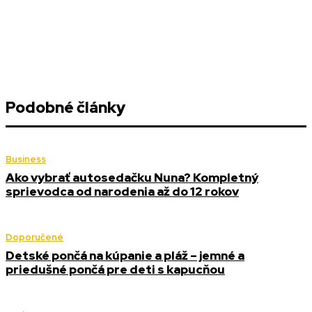
Podobné články
Business
Ako vybrať autosedačku Nuna? Kompletný
sprievodca od narodenia až do 12 rokov
Doporučené
Detské pončá na kúpanie a pláž – jemné a
priedušné pončá pre deti s kapucňou