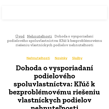
WebMailShop
MAGAZÍN
Úvod
Nehnuteľnosti
Dohoda o vysporiadaní
podielového spoluvlastníctva: Kľúč k bezproblémovému
riešeniu vlastníckych podielov nehnuteľnosti
Nehnuteľnosti
Novinky
Služby
Dohoda o vysporiadaní
podielového
spoluvlastníctva: Kľúč k
bezproblémovému riešeniu
vlastníckych podielov
nehnuteľnosti