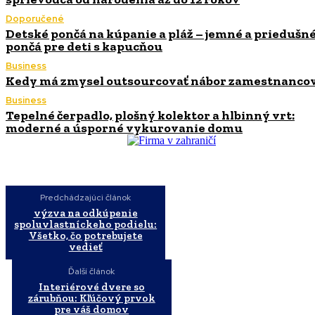
Doporučené
Detské pončá na kúpanie a pláž – jemné a priedušn
pončá pre deti s kapucňou
Business
Kedy má zmysel outsourcovať nábor zamestnanco
Business
Tepelné čerpadlo, plošný kolektor a hlbinný vrt:
moderné a úsporné vykurovanie domu
Predchádzajúci článok
výzva na odkúpenie
spoluvlastníckeho podielu:
Všetko, čo potrebujete
vedieť
Ďalší článok
Interiérové dvere so
zárubňou: Kľúčový prvok
pre váš domov