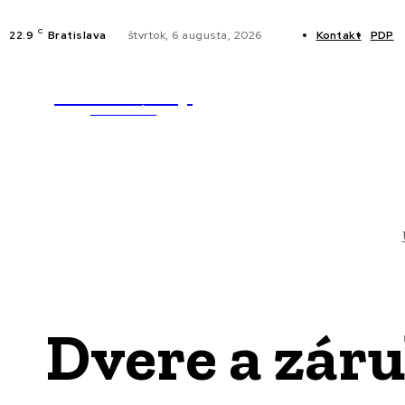
C
22.9
Bratislava
štvrtok, 6 augusta, 2026
Kontakt
PDP
WebMailShop
NOVINKY
MAGAZÍN
Dvere a záru