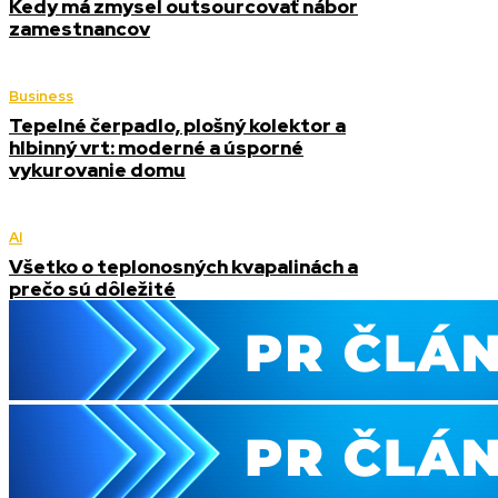
Kedy má zmysel outsourcovať nábor
zamestnancov
Business
Tepelné čerpadlo, plošný kolektor a
hlbinný vrt: moderné a úsporné
vykurovanie domu
AI
Všetko o teplonosných kvapalinách a
prečo sú dôležité