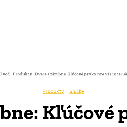
AI
PRODUKTY
JEDLO
BUSINESS
SLUŽBY
NEHNUTEĽ
Úvod
Produkty
Dvere a zárubne: Kľúčové prvky pre váš interié
Produkty
Služby
bne: Kľúčové 