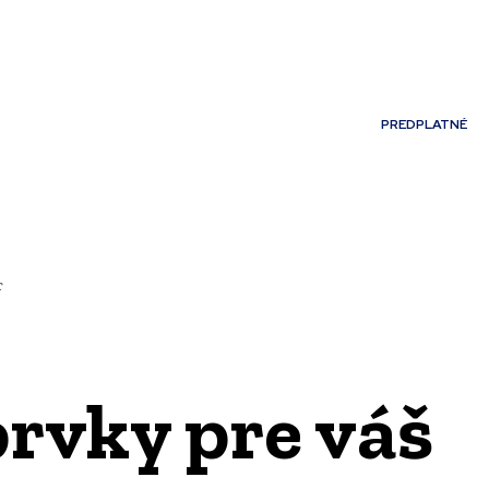
Môj účet
PREDPLATNÉ
NOSTI
JAZYK
r
prvky pre váš