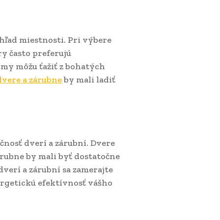
ľad miestnosti. Pri výbere
ry často preferujú
domy môžu ťažiť z bohatých
dvere a zárubne
by mali ladiť
kčnosť dverí a zárubní. Dvere
zárubne by mali byť dostatočne
dverí a zárubní sa zamerajte
ergetickú efektívnosť vášho