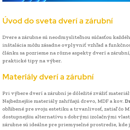
Úvod do sveta dverí a zárubní
Dvere a zárubne sú neodmysliteľnou súčasťou každého
inštalácia môžu zásadne ovplyvniť vzhľad a funkčno
článku sa pozrieme na rôzne aspekty dverí a zárubní,
praktické tipy na výber.
Materiály dverí a zárubní
Pri výbere dverí a zárubní je dôležité zvážiť materiá
Najbežnejšie materiály zahŕňajú drevo, MDF a kov.
D
obľúbené pre svoju estetiku a trvanlivosť, zatiaľ čo
dostupnejšiu alternatívu s dobrými izolačnými vlas
zárubne sú ideálne pre priemyselné prostredie, kde 