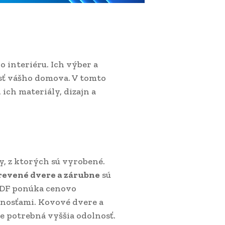
 interiéru. Ich výber a
sť vášho domova. V tomto
 ich materiály, dizajn a
ly, z ktorých sú vyrobené.
revené dvere a zárubne
sú
 MDF ponúka cenovo
tnosťami. Kovové dvere a
je potrebná vyššia odolnosť.