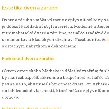
Estetika dverí a zárubní
Dvere a zárubne môžu výrazne ovplyvniť celkový vzh
je dôležité zohľadniť štýl interiéru. Moderné interié
minimalistické dvere a zárubne, zatiaľ čo tradičné 
ornamentov a klasických dizajnov. Nezabudnite, že
s ostatným nábytkom a dekoráciami.
Funkčnosť dverí a zárubní
Okrem estetického hľadiska je dôležité zvážiť aj fun
by mali zabezpečiť súkromie a bezpečnosť, zatiaľ čo 
pevné na to, aby uniesli hmotnosť dverí. Pri výbere 
na ich izolačné vlastnosti, ktoré môžu ovplyvniť en
domova.