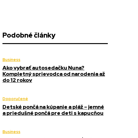
Podobné články
Business
Ako vybrať autosedačku Nuna?
Kompletný sprievodca od narodenia až
do 12 rokov
Doporučené
Detské pončá na kúpanie a pláž – jemné
a priedušné pončá pre deti s kapucňou
Business