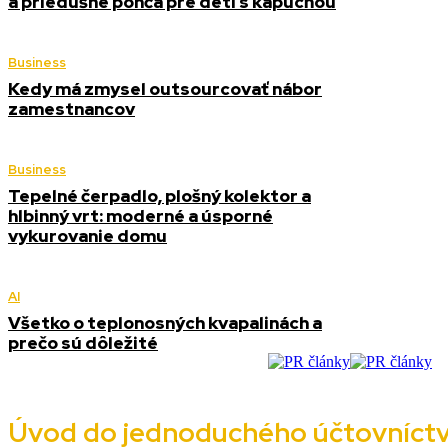
a priedušné pončá pre deti s kapucňou
Business
Kedy má zmysel outsourcovať nábor
zamestnancov
Business
Tepelné čerpadlo, plošný kolektor a
hlbinný vrt: moderné a úsporné
vykurovanie domu
AI
Všetko o teplonosných kvapalinách a
prečo sú dôležité
Úvod do jednoduchého účtovníctv