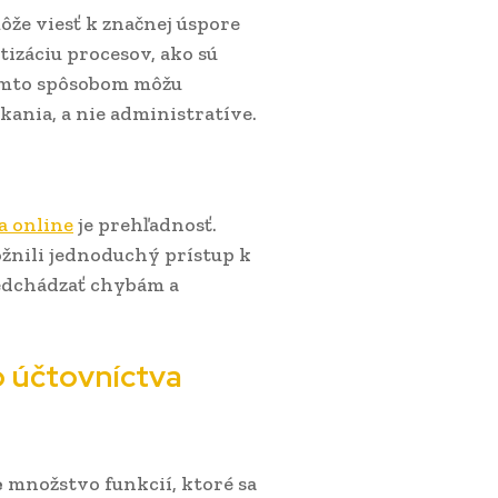
že viesť k značnej úspore
tizáciu procesov, ako sú
ýmto spôsobom môžu
kania, a nie administratíve.
a online
je prehľadnosť.
ožnili jednoduchý prístup k
edchádzať chybám a
 účtovníctva
e
množstvo funkcií, ktoré sa