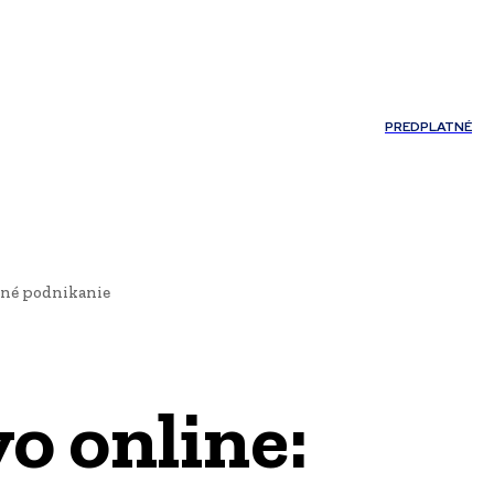
Môj účet
PREDPLATNÉ
NOSTI
JAZYK
rné podnikanie
o online: