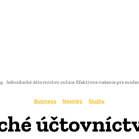
AI
PRODUKTY
JEDLO
BUSINESS
SLUŽBY
NEHNUTEĽ
ss
Jednoduché účtovníctvo online: Efektívne riešenie pre mode
Business
Novinky
Služby
hé účtovníctv