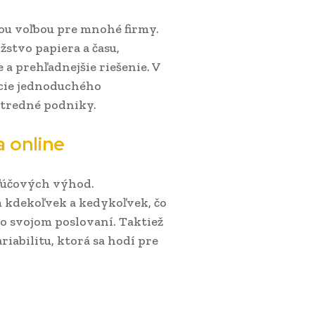
ou voľbou pre mnohé firmy.
žstvo papiera a času,
 a prehľadnejšie riešenie. V
cie jednoduchého
 stredné podniky.
 online
ľúčových výhod.
kdekoľvek a kedykoľvek, čo
 svojom poslovaní. Taktiež
iabilitu, ktorá sa hodí pre