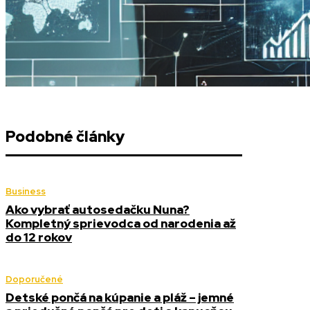
Podobné články
Business
Ako vybrať autosedačku Nuna?
Kompletný sprievodca od narodenia až
do 12 rokov
Doporučené
Detské pončá na kúpanie a pláž – jemné