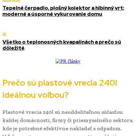
Tepelné čerpadlo, plošný kolektor a hlbinný vrt:
moderné a úsporné vykurovanie domu
AI
Všetko o teplonosných kvapalinách a prečo sú
dôležité
Prečo sú plastové vrecia 240l
ideálnou voľbou?
Plastové vrecia 240l sú neoddeliteľnou súčasťou
každej domácnosti, firmy či priemyselného sektora,
kde je potrebné efektívne nakladať s odpadom.