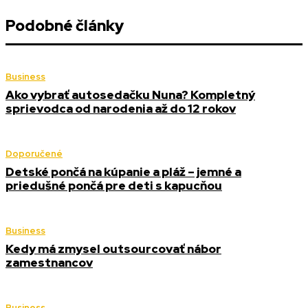
Podobné články
Business
Ako vybrať autosedačku Nuna? Kompletný
sprievodca od narodenia až do 12 rokov
Doporučené
Detské pončá na kúpanie a pláž – jemné a
priedušné pončá pre deti s kapucňou
Business
Kedy má zmysel outsourcovať nábor
zamestnancov
Business