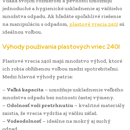
Vďaka svojim rozmerom a pevnosti umožňujú
jednoduché a hygienické uskladnenie aj väčšieho
množstva odpadu. Ak hľadáte spoľahlivé riešenie
na manipuláciu s odpadom,
plastové vrecia 240l
sú
ideálnou voľbou.
Výhody používania plastových vriec 240l
Plastové vrecia 240l majú množstvo výhod, ktoré
ich robia obľúbenou voľbou medzi spotrebiteľmi.
Medzi hlavné výhody patria:
–
Veľká kapacita
– umožňuje uskladnenie veľkého
množstva odpadu bez nutnosti častej výmeny.
–
Odolnosť voči pretrhnutiu
– kvalitné materiály
zaistia, že vrecia vydržia aj väčšiu záťaž.
–
Vodeodolnosť
– ideálne na mokrý aj suchý
odpad.