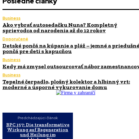
Posledné články
Business
Ako vybrať autosedačku Nuna? Kompletný
sprievodca od narodenia až do 12 rokov
Doporučené
Detské pončá na kúpanie a pláž – jemné a priedušn
pončá pre deti s kapucňou
Business
Kedy má zmysel outsourcovať nábor zamestnanco
Business
Tepelné čerpadlo, plošný kolektor a hlbinný vrt:
moderné a úsporné vykurovanie domu
Predchádzajúci článok
BPC 157: Die transformative
Wirkung auf Regeneration
und Heilung im