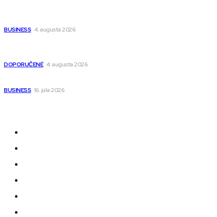
Ako vybrať autosedačku Nuna? Kompletný sprievodca od
narodenia až do 12 rokov
BUSINESS
4. augusta 2026
Detské pončá na kúpanie a pláž – jemné a priedušné pončá
pre deti s kapucňou
DOPORUČENÉ
4. augusta 2026
Kedy má zmysel outsourcovať nábor zamestnancov
BUSINESS
16. júla 2026
Odkazy
Novinky
AI
Produkty
Jedlo
Business
Služby