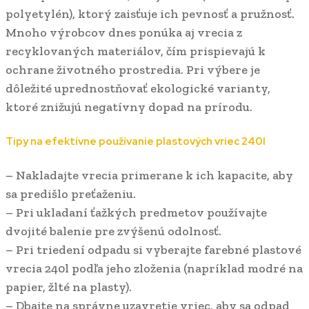
polyetylén), ktorý zaisťuje ich pevnosť a pružnosť.
Mnoho výrobcov dnes ponúka aj vrecia z
recyklovaných materiálov, čím prispievajú k
ochrane životného prostredia. Pri výbere je
dôležité uprednostňovať ekologické varianty,
ktoré znižujú negatívny dopad na prírodu.
Tipy na efektívne používanie plastových vriec 240l
– Nakladajte vrecia primerane k ich kapacite, aby
sa predišlo preťaženiu.
– Pri ukladaní ťažkých predmetov používajte
dvojité balenie pre zvýšenú odolnosť.
– Pri triedení odpadu si vyberajte farebné plastové
vrecia 240l podľa jeho zloženia (napríklad modré na
papier, žlté na plasty).
– Dbajte na správne uzavretie vriec, aby sa odpad