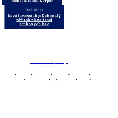
menschlichen Körper
Ďalší článok
kava lavazza 1kg: Dokonalý
zážitok z kvalitnej
zrnkových káv
WebMailShop
MAGAZÍN
Domov
Business
Financie
Marketing
Politika
Technológie
AI
Produkty
Jedlo
Káva
WMS
WebMailShop je moderní technologický magazín,
který vám přináší nejnovější novinky, trendy a analýzy