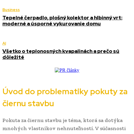
Business
Tepelné čerpadlo, plošný kolektor a hlbinný vrt:
moderné a úsporné vykurovanie domu
AI
Všetko o teplonosných kvapalinách a prečo sú
dôležité
Úvod do problematiky pokuty za
čiernu stavbu
Pokuta za čiernu stavbu je téma, ktorá sa dotýka
mnohých vlastníkov nehnuteľností. V súčasnosti