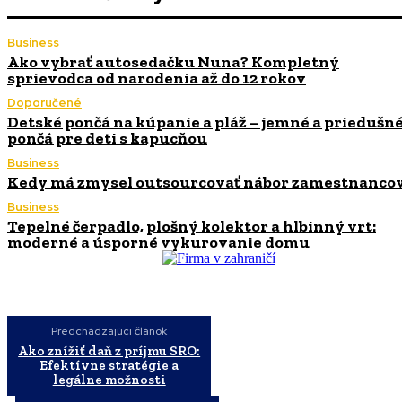
Business
Ako vybrať autosedačku Nuna? Kompletný
sprievodca od narodenia až do 12 rokov
Doporučené
Detské pončá na kúpanie a pláž – jemné a priedušn
pončá pre deti s kapucňou
Business
Kedy má zmysel outsourcovať nábor zamestnanco
Business
Tepelné čerpadlo, plošný kolektor a hlbinný vrt:
moderné a úsporné vykurovanie domu
Predchádzajúci článok
Ako znížiť daň z príjmu SRO:
Efektívne stratégie a
legálne možnosti