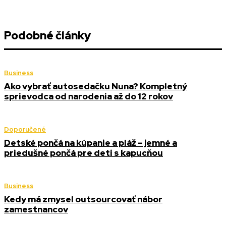
Podobné články
Business
Ako vybrať autosedačku Nuna? Kompletný
sprievodca od narodenia až do 12 rokov
Doporučené
Detské pončá na kúpanie a pláž – jemné a
priedušné pončá pre deti s kapucňou
Business
Kedy má zmysel outsourcovať nábor
zamestnancov