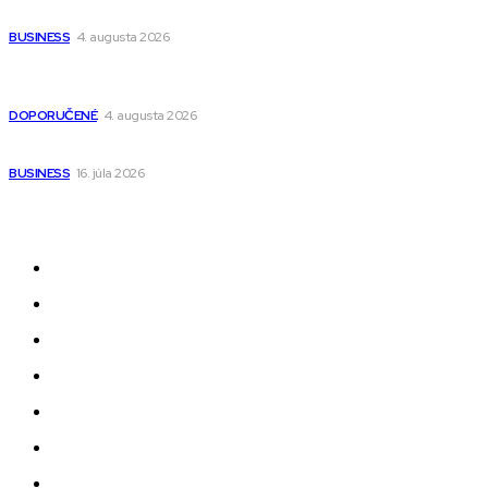
narodenia až do 12 rokov
BUSINESS
4. augusta 2026
Detské pončá na kúpanie a pláž – jemné a priedušné pončá
pre deti s kapucňou
DOPORUČENÉ
4. augusta 2026
Kedy má zmysel outsourcovať nábor zamestnancov
BUSINESS
16. júla 2026
Odkazy
Novinky
AI
Produkty
Jedlo
Business
Služby
Nehnuteľnosti