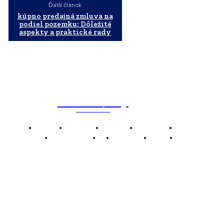
Ďalší článok
kúpno predajná zmluva na
podiel pozemku: Dôležité
aspekty a praktické rady
WebMailShop
MAGAZÍN
Domov
Business
Financie
Marketing
Politika
Technológie
AI
Produkty
Jedlo
Káva
WMS
WebMailShop je moderní technologický magazín,
který vám přináší nejnovější novinky, trendy a analýzy
z oblasti technologií, inovací a digitálního života.