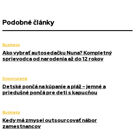
Podobné články
Business
Ako vybrať autosedačku Nuna? Kompletný
sprievodca od narodenia až do 12 rokov
Doporučené
Detské pončá na kúpanie a pláž – jemné a
priedušné pončá pre deti s kapucňou
Business
Kedy má zmysel outsourcovať nábor
zamestnancov