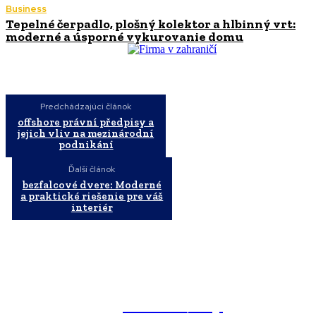
Business
Tepelné čerpadlo, plošný kolektor a hlbinný vrt:
moderné a úsporné vykurovanie domu
Predchádzajúci článok
offshore právní předpisy a
jejich vliv na mezinárodní
podnikání
Ďalší článok
bezfalcové dvere: Moderné
a praktické riešenie pre váš
interiér
WebMailShop