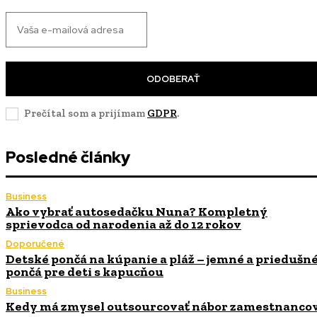
ODOBERAŤ
Prečítal som a prijímam
GDPR
.
Posledné články
Business
Ako vybrať autosedačku Nuna? Kompletný
sprievodca od narodenia až do 12 rokov
Doporučené
Detské pončá na kúpanie a pláž – jemné a priedušn
pončá pre deti s kapucňou
Business
Kedy má zmysel outsourcovať nábor zamestnanco