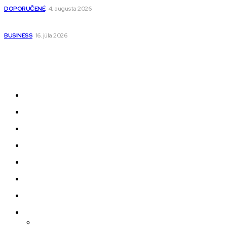
DOPORUČENÉ
4. augusta 2026
Kedy má zmysel outsourcovať nábor zamestnancov
BUSINESS
16. júla 2026
Odkazy
Novinky
AI
Produkty
Jedlo
Business
Služby
Nehnuteľnosti
Jazyk
Slovenčina