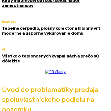
Kedy má zmysel outsourcovať nábor
zamestnancov
Business
Tepelné čerpadlo, plošný kolektor a hlbinný vrt:
moderné a úsporné vykurovanie domu
AI
Všetko o teplonosných kvapalinách a prečo sú
dôležité
Úvod do problematiky predaja
spoluvlastníckeho podielu na
pozemku