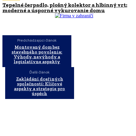
Tepelné čerpadlo, plošný kolektor a hlbinný vrt:
moderné a úsporné vykurovanie domu
Predchádzajúci článok
Montovaný dom bez
stavebného povolenia:
Výhody, nevýhody a
legislatívne aspekty
Ďalší článok
Zakládání dceřiných
společností: Klíčové
aspekty a strategie pro
úspěch