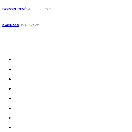
pre deti s kapucňou
DOPORUČENÉ
4. augusta 2026
Kedy má zmysel outsourcovať nábor zamestnancov
BUSINESS
16. júla 2026
Odkazy
Novinky
AI
Produkty
Jedlo
Business
Služby
Nehnuteľnosti
Jazyk