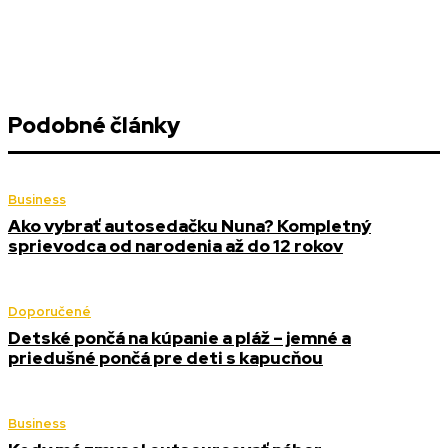
Podobné články
Business
Ako vybrať autosedačku Nuna? Kompletný
sprievodca od narodenia až do 12 rokov
Doporučené
Detské pončá na kúpanie a pláž – jemné a
priedušné pončá pre deti s kapucňou
Business