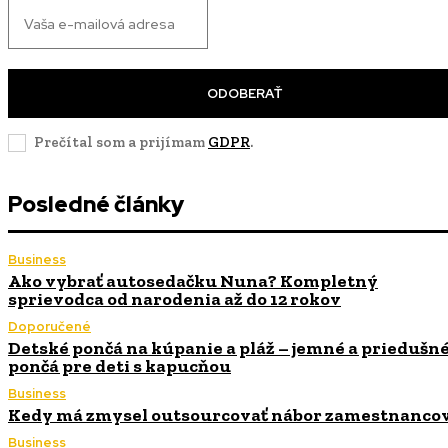
ODOBERAŤ
Prečítal som a prijímam
GDPR
.
Posledné články
Business
Ako vybrať autosedačku Nuna? Kompletný
sprievodca od narodenia až do 12 rokov
Doporučené
Detské pončá na kúpanie a pláž – jemné a priedušn
pončá pre deti s kapucňou
Business
Kedy má zmysel outsourcovať nábor zamestnanco
Business