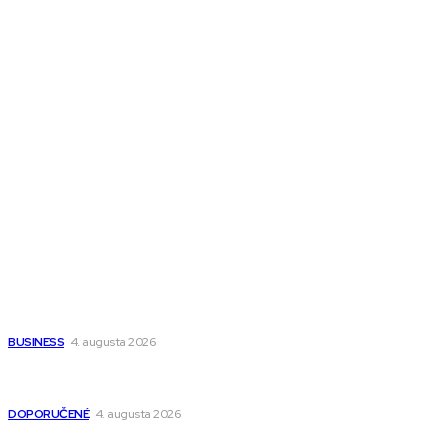
Melds SK
Melds CZ
Town Talk
Magazín AI
All The Best
Magazín PRO
Fitness MEDIUM
Wisdom-All-The-Best
Populárne
Ako vybrať autosedačku Nuna? Kompletný sprievodca od
narodenia až do 12 rokov
BUSINESS
4. augusta 2026
Detské pončá na kúpanie a pláž – jemné a priedušné pončá
pre deti s kapucňou
DOPORUČENÉ
4. augusta 2026
Kedy má zmysel outsourcovať nábor zamestnancov