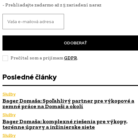
- Prehliadajte zadarmo až z 5 zariadení naraz
ODOBERAŤ
Prečítal som a prijímam
GDPR
.
Posledné články
Služby
Bager Domaša: Spoľahlivý partner pre výkopové a
zemné práce na Domaši a okolí
Služby
Bager Domaša: komplexné riešenia pre výkopy,
terénne úpravy a inžinierske siete
Služby