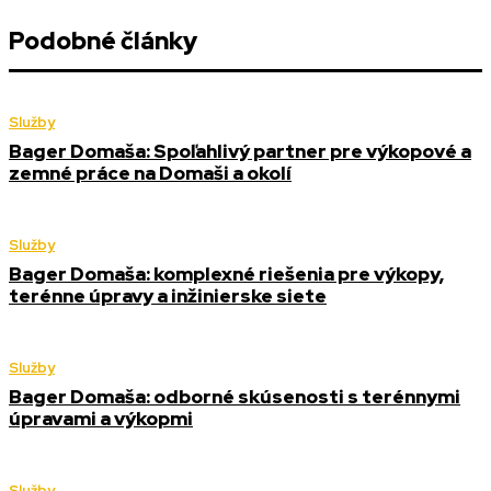
Podobné články
Služby
Bager Domaša: Spoľahlivý partner pre výkopové a
zemné práce na Domaši a okolí
Služby
Bager Domaša: komplexné riešenia pre výkopy,
terénne úpravy a inžinierske siete
Služby
Bager Domaša: odborné skúsenosti s terénnymi
úpravami a výkopmi
Služby