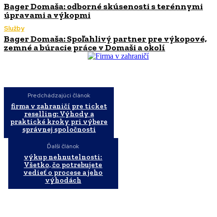
Bager Domaša: odborné skúsenosti s terénnymi
úpravami a výkopmi
Služby
Bager Domaša: Spoľahlivý partner pre výkopové,
zemné a búracie práce v Domaši a okolí
Predchádzajúci článok
firma v zahraničí pre ticket
reselling: Výhody a
praktické kroky pri výbere
správnej spoločnosti
Ďalší článok
výkup nehnutelnosti:
Všetko, čo potrebujete
vedieť o procese a jeho
výhodách