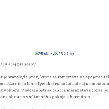
try a jej prínosov
 je starobylá prax, ktorá sa zameriava na spojenie tel
asáže nie je len o fyzickej relaxácii, ale aj o emocion
uvoľnení. V súčasnosti sa tantra masaz stáva čoraz p
dosiahnutie vnútorného pokoja a harmónie.