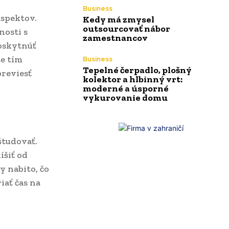
Business
aspektov.
Kedy má zmysel
outsourcovať nábor
nosti s
zamestnancov
poskytnúť
e tím
Business
Tepelné čerpadlo, plošný
previesť
kolektor a hlbinný vrt:
moderné a úsporné
vykurovanie domu
študovať.
íšiť od
y nabito, čo
iať čas na