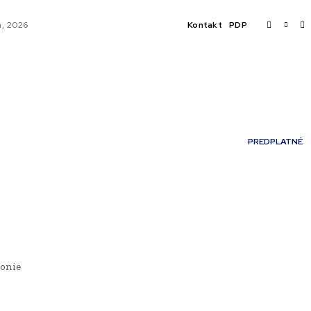
a, 2026
Kontakt
PDP
KY
AI
PRODUKTY
JEDLO
Môj účet
BUSINESS
SLUŽBY
PREDPLATNÉ
TEĽNOSTI
JAZYK
monie