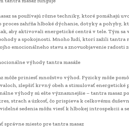
m tantra masaz funguje
asaz sa používajú rôzne techniky, ktoré pomáhajú uvoľ
o proces zahŕňa hlboké dýchanie, dotyky a pohyby, kt
ak, aby aktivovali energetické centrá v tele. Tým sa 
pohody a spokojnosti. Mnoho ľudí, ktorí zažili tantra 
vojho emocionálneho stavu a znovuobjavenie radosti zo
mocionálne výhody tantra masáže
z môže priniesť množstvo výhod. Fyzicky môže pomôc
svaloch, zlepšiť krvný obeh a stimulovať energetické 
onálne výhody sú ešte významnejšie – tantra masaz 
tres, strach a úzkosť, čo prispieva k celkovému duše
videlné sedenia môžu viesť k hlbokej introspekcii a 
ať správne miesto pre tantra masaz