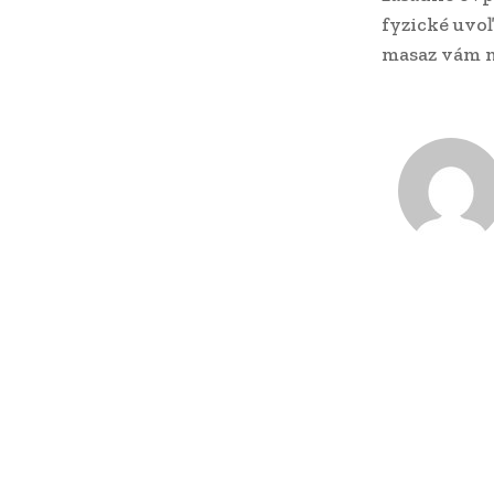
fyzické uvo
masaz vám m