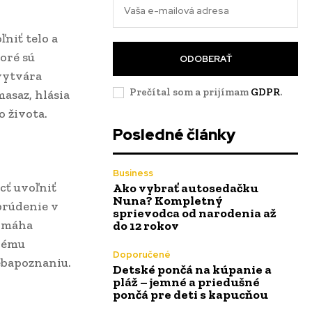
niť telo a
oré sú
ODOBERAŤ
vytvára
Prečítal som a prijímam
GDPR
.
masaz, hlásia
 života.
Posledné články
Business
ť uvoľniť
Ako vybrať autosedačku
Nuna? Kompletný
prúdenie v
sprievodca od narodenia až
pomáha
do 12 rokov
vnému
Doporučené
sebapoznaniu.
Detské pončá na kúpanie a
pláž – jemné a priedušné
pončá pre deti s kapucňou