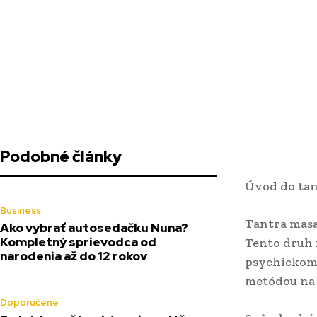
Podobné články
Úvod do tan
Business
Tantra masaz
Ako vybrať autosedačku Nuna?
Kompletný sprievodca od
Tento druh m
narodenia až do 12 rokov
psychickom 
metódou na 
Doporučené