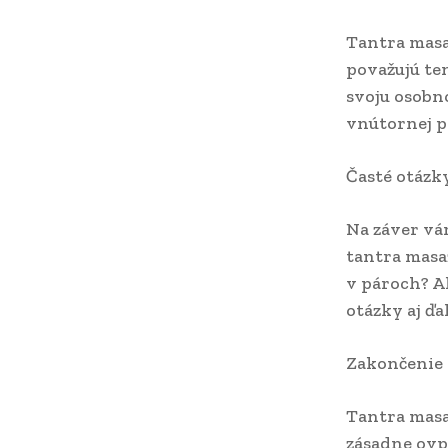
Tantra masa
považujú ten
svoju osobn
vnútornej p
Časté otázk
Na záver vá
tantra masa
v pároch? A
otázky aj ďa
Zakončenie
Tantra masa
zásadne ovpl