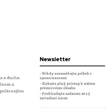
Newsletter
- Nikdy nezmeškajte príbeh s
a a ducha.
upozorneniami
- Získajte plný prístup k nášmu
álnom a
prémiovému obsahu
opulárnejšou
- Prehliadajte zadarmo až z 5
zariadení naraz