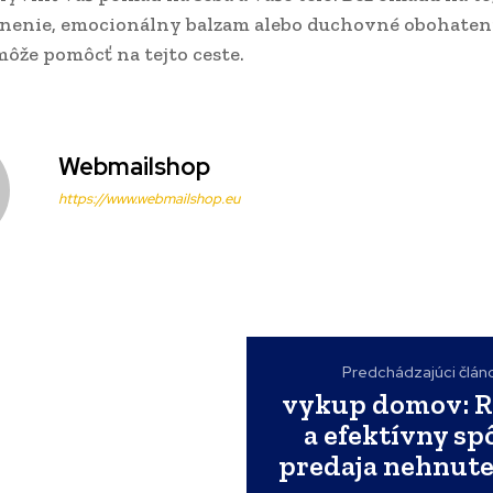
ľnenie, emocionálny balzam alebo duchovné obohateni
ôže pomôcť na tejto ceste.
Webmailshop
https://www.webmailshop.eu
Predchádzajúci člán
vykup domov: R
a efektívny sp
predaja nehnute