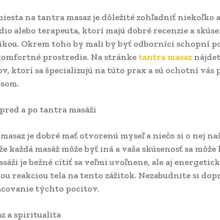
iesta na tantra masaz je dôležité zohľadniť niekoľko 
dio alebo terapeuta, ktorí majú dobré recenzie a skúse
ikou. Okrem toho by mali by byť odborníci schopní 
komfortné prostredie. Na stránke
tantra masaz
nájdet
v, ktorí sa špecializujú na túto prax a sú ochotní vás 
esom.
pred a po tantra masáži
masaz je dobré mať otvorenú myseľ a niečo si o nej na
že každá masáž môže byť iná a vaša skúsenosť sa môže l
sáži je bežné cítiť sa veľmi uvoľnene, ale aj energetick
ou reakciou tela na tento zážitok. Nezabudnite si dopr
acovanie týchto pocitov.
 a spiritualita