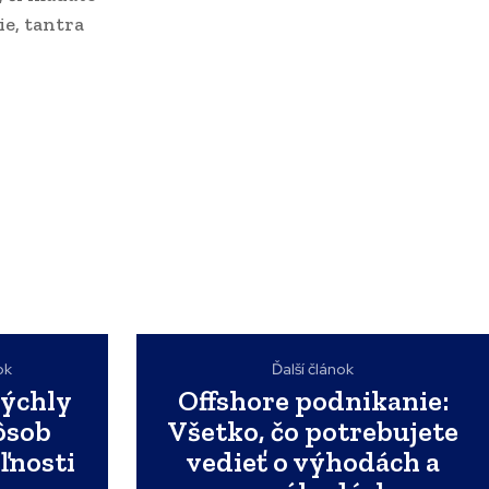
e, tantra
ok
Ďalší článok
ýchly
Offshore podnikanie:
ôsob
Všetko, čo potrebujete
ľnosti
vedieť o výhodách a