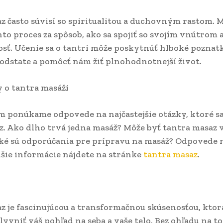
z často súvisí so spiritualitou a duchovným rastom. 
to proces za spôsob, ako sa spojiť so svojím vnútrom a
osť. Učenie sa o tantri môže poskytnúť hlboké poznatk
odstate a pomôcť nám žiť plnohodnotnejší život.
y o tantra masáži
m ponúkame odpovede na najčastejšie otázky, ktoré sa
z. Ako dlho trvá jedna masáž? Môže byť tantra masaz
ké sú odporúčania pre prípravu na masáž? Odpovede n
lšie informácie nájdete na stránke
tantra masaz
.
z je fascinujúcou a transformačnou skúsenosťou, kto
yvniť váš pohľad na seba a vaše telo. Bez ohľadu na to,