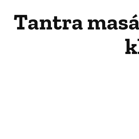
Tantra masá
k