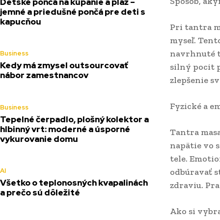
Spôsob, aký
Detské pončá na kúpanie a pláž –
jemné a priedušné pončá pre deti s
kapucňou
Pri tantra m
myseľ. Tent
navrhnuté t
Business
Kedy má zmysel outsourcovať
silný pocit 
nábor zamestnancov
zlepšenie s
Fyzické a e
Business
Tepelné čerpadlo, plošný kolektor a
hlbinný vrt: moderné a úsporné
Tantra masa
vykurovanie domu
napätie vo 
tele. Emoti
AI
odbúravať s
Všetko o teplonosných kvapalinách
zdraviu. Pra
a prečo sú dôležité
Ako si vybr