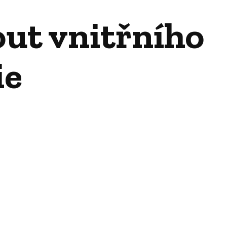
ut vnitřního
ie