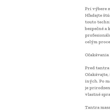
Pri výbere m
Hľadajte štú
touto techn
bezpečné a 
profesionálo
celým proc
Očakávania 
Pred tantra 
Očakávajte, 
iných. Po ma
je prirodzen
vlastné spr
Tantra masaz