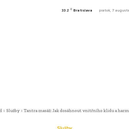
C
33.2
Bratislava
piatok, 7 august
NOVIN
WebMailShop
MAGAZÍN
NEHNU
d
Služby
Tantra masáž: Jak dosáhnout vnitřního klidu a har
Služby