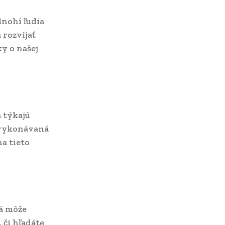
Mnohí ľudia
 rozvíjať
y o našej
 týkajú
 vykonávaná
a tieto
rá môže
 či hľadáte