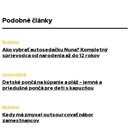
Podobné články
Business
Ako vybrať autosedačku Nuna? Kompletný
sprievodca od narodenia až do 12 rokov
Doporučené
Detské pončá na kúpanie a pláž – jemné a
priedušné pončá pre deti s kapucňou
Business
Kedy má zmysel outsourcovať nábor
zamestnancov