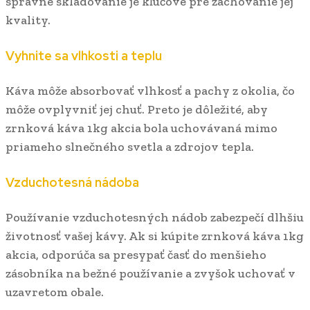
správne skladovanie je kľúčové pre zachovanie jej
kvality.
Vyhnite sa vlhkosti a teplu
Káva môže absorbovať vlhkosť a pachy z okolia, čo
môže ovplyvniť jej chuť. Preto je dôležité, aby
zrnková káva 1kg akcia bola uchovávaná mimo
priameho slnečného svetla a zdrojov tepla.
Vzduchotesná nádoba
Používanie vzduchotesných nádob zabezpečí dlhšiu
životnosť vašej kávy. Ak si kúpite zrnková káva 1kg
akcia, odporúča sa presypať časť do menšieho
zásobníka na bežné používanie a zvyšok uchovať v
uzavretom obale.