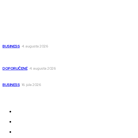
Wisdom-All-The-Best
Populárne
Ako vybrať autosedačku Nuna? Kompletný sprievodca od
narodenia až do 12 rokov
BUSINESS
4. augusta 2026
Detské pončá na kúpanie a pláž – jemné a priedušné pončá
pre deti s kapucňou
DOPORUČENÉ
4. augusta 2026
Kedy má zmysel outsourcovať nábor zamestnancov
BUSINESS
16. júla 2026
Odkazy
Novinky
AI
Produkty