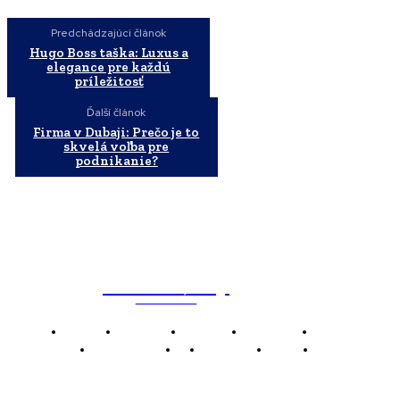
Predchádzajúci článok
Hugo Boss taška: Luxus a
elegance pre každú
príležitosť
Ďalší článok
Firma v Dubaji: Prečo je to
skvelá voľba pre
podnikanie?
WebMailShop
MAGAZÍN
Domov
Business
Financie
Marketing
Politika
Technológie
AI
Produkty
Jedlo
Káva