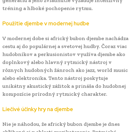
generáciu a jeho zvládnutie vyžaduje intenzívny
tréning a hlboké pochopenie rytmu.
Použitie djembe v modernej hudbe
V modernej dobe si africký bubon djembe nachádza
cestu aj do populárnej a svetovej hudby. Čoraz viac
hudobníkov a perkusionistov využíva djembe ako
doplnkový alebo hlavný rytmický nástroj v
rôznych hudobných žánroch ako jazz, world music
alebo elektronika. Tento nástroj poskytuje
unikátny akustický zážitok a prináša do hudobnej
kompozície prírodný rytmický charakter.
Liečivé účinky hry na djembe
Nie je náhodou, že africký bubon djembe je dnes