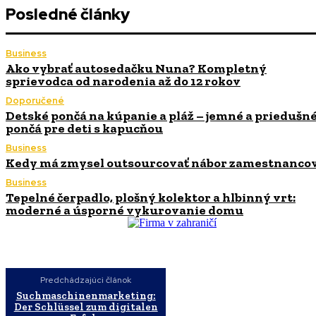
Posledné články
Business
Ako vybrať autosedačku Nuna? Kompletný
sprievodca od narodenia až do 12 rokov
Doporučené
Detské pončá na kúpanie a pláž – jemné a priedušn
pončá pre deti s kapucňou
Business
Kedy má zmysel outsourcovať nábor zamestnanco
Business
Tepelné čerpadlo, plošný kolektor a hlbinný vrt:
moderné a úsporné vykurovanie domu
Predchádzajúci článok
Suchmaschinenmarketing:
Der Schlüssel zum digitalen