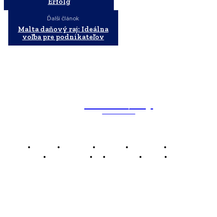
Erfolg
Ďalší článok
Malta daňový raj: Ideálna
voľba pre podnikateľov
WebMailShop
MAGAZÍN
Domov
Business
Financie
Marketing
Politika
Technológie
AI
Produkty
Jedlo
Káva
WMS