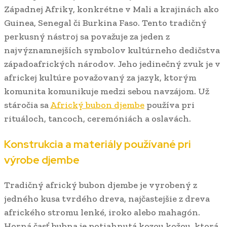
Západnej Afriky, konkrétne v Mali a krajinách ako
Guinea, Senegal či Burkina Faso. Tento tradičný
perkusný nástroj sa považuje za jeden z
najvýznamnejších symbolov kultúrneho dedičstva
západoafrických národov. Jeho jedinečný zvuk je v
africkej kultúre považovaný za jazyk, ktorým
komunita komunikuje medzi sebou navzájom. Už
stáročia sa
Africký bubon djembe
používa pri
rituáloch, tancoch, ceremóniách a oslavách.
Konstrukcia a materiály používané pri
výrobe djembe
Tradičný africký bubon djembe je vyrobený z
jedného kusa tvrdého dreva, najčastejšie z dreva
afrického stromu lenké, iroko alebo mahagón.
Horná časť bubna je potiahnutá kozou kožou, ktorá