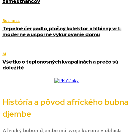
zamestnancov
Business
Tepelné čerpadlo, plošný kolektor a hlbinný vrt:
moderné a úsporné vykurovanie domu
AI
Všetko o teplonosných kvapalinách a prečo sú
dôležité
História a pôvod afrického bubna
djembe
Africký bubon djembe má svoje korene v oblasti