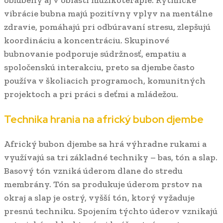
obľúbený aj v oblasti muzikoterapie. Rytmické
vibrácie bubna majú pozitívny vplyv na mentálne
zdravie, pomáhajú pri odbúravaní stresu, zlepšujú
koordináciu a koncentráciu. Skupinové
bubnovanie podporuje súdržnosť, empatiu a
spoločenskú interakciu, preto sa djembe často
používa v školiacich programoch, komunitných
projektoch a pri práci s deťmi a mládežou.
Technika hrania na africký bubon djembe
Africký bubon djembe sa hrá výhradne rukami a
využívajú sa tri základné techniky – bas, tón a slap.
Basový tón vzniká úderom dlane do stredu
membrány. Tón sa produkuje úderom prstov na
okraj a slap je ostrý, vyšší tón, ktorý vyžaduje
presnú techniku. Spojením týchto úderov vznikajú