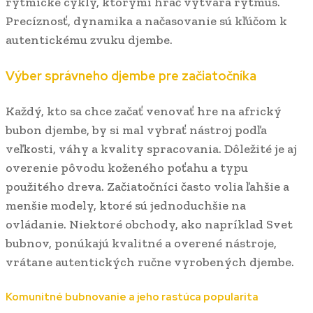
rytmické cykly, ktorými hráč vytvára rytmus.
Precíznosť, dynamika a načasovanie sú kľúčom k
autentickému zvuku djembe.
Výber správneho djembe pre začiatočníka
Každý, kto sa chce začať venovať hre na africký
bubon djembe, by si mal vybrať nástroj podľa
veľkosti, váhy a kvality spracovania. Dôležité je aj
overenie pôvodu koženého poťahu a typu
použitého dreva. Začiatočníci často volia ľahšie a
menšie modely, ktoré sú jednoduchšie na
ovládanie. Niektoré obchody, ako napríklad Svet
bubnov, ponúkajú kvalitné a overené nástroje,
vrátane autentických ručne vyrobených djembe.
Komunitné bubnovanie a jeho rastúca popularita