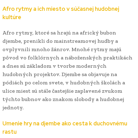
Afro rytmy a ich miesto v súčasnej hudobnej
kultúre
Afro rytmy, ktoré sa hrajú na africký bubon
djembe, prenikli do mainstreamovej hudby a
ovplyvnili mnoho žánrov. Mnohé rytmy majú
pôvod vo folklórnych a náboženských praktikách
a dnes sú základom v tvorbe moderných
hudobných projektov. Djembe sa objavuje na
pódiách po celom svete, v hudobných školách a
ulice miest sú stále častejšie zaplavené zvukom
týchto bubnov ako znakom slobody a hudobnej
jednoty.
Umenie hry na djembe ako cesta k duchovnému
rastu