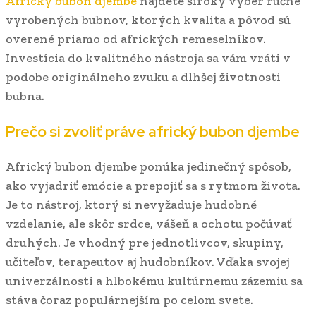
Africký bubon djembe
nájdete široký výber ručne
vyrobených bubnov, ktorých kvalita a pôvod sú
overené priamo od afrických remeselníkov.
Investícia do kvalitného nástroja sa vám vráti v
podobe originálneho zvuku a dlhšej životnosti
bubna.
Prečo si zvoliť práve africký bubon djembe
Africký bubon djembe ponúka jedinečný spôsob,
ako vyjadriť emócie a prepojiť sa s rytmom života.
Je to nástroj, ktorý si nevyžaduje hudobné
vzdelanie, ale skôr srdce, vášeň a ochotu počúvať
druhých. Je vhodný pre jednotlivcov, skupiny,
učiteľov, terapeutov aj hudobníkov. Vďaka svojej
univerzálnosti a hlbokému kultúrnemu zázemiu sa
stáva čoraz populárnejším po celom svete.