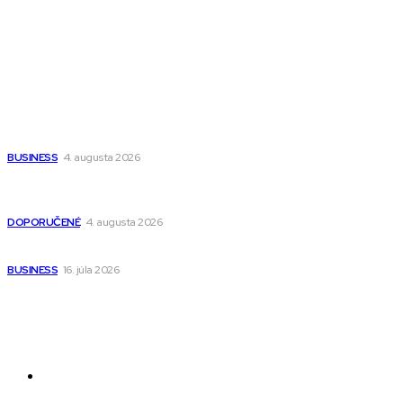
Wisdom-All-The-Best
Populárne
Ako vybrať autosedačku Nuna? Kompletný sprievodca od
narodenia až do 12 rokov
BUSINESS
4. augusta 2026
Detské pončá na kúpanie a pláž – jemné a priedušné pončá
pre deti s kapucňou
DOPORUČENÉ
4. augusta 2026
Kedy má zmysel outsourcovať nábor zamestnancov
BUSINESS
16. júla 2026
Odkazy
Novinky