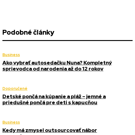
Podobné články
Business
Ako vybrať autosedačku Nuna? Kompletný
sprievodca od narodenia až do 12 rokov
Doporučené
Detské pončá na kúpanie a pláž – jemné a
priedušné pončá pre deti s kapucňou
Business
Kedy má zmysel outsourcovať nábor