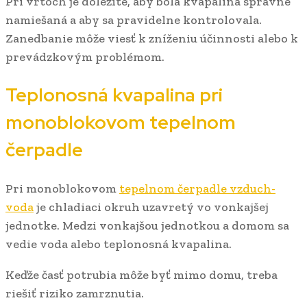
Pri vrtoch je dôležité, aby bola kvapalina správne
namiešaná a aby sa pravidelne kontrolovala.
Zanedbanie môže viesť k zníženiu účinnosti alebo k
prevádzkovým problémom.
Teplonosná kvapalina pri
monoblokovom tepelnom
čerpadle
Pri monoblokovom
tepelnom čerpadle vzduch-
voda
je chladiaci okruh uzavretý vo vonkajšej
jednotke. Medzi vonkajšou jednotkou a domom sa
vedie voda alebo teplonosná kvapalina.
Keďže časť potrubia môže byť mimo domu, treba
riešiť riziko zamrznutia.