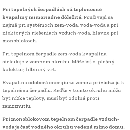
Pri tepelných čerpadlách sú teplonosné
kvapaliny mimoriadne dôležité.
Používajú sa
najmä pri systémoch zem-voda, voda-voda a pri
niektorých riešeniach vzduch-voda, hlavne pri
monoblokoch.
Pri tepelnom čerpadle zem-voda kvapalina
cirkuluje v zemnom okruhu. Môže ísť o: plošný
kolektor, hlbinný vrt.
Kvapalina odoberá energiu zo zeme a privádza ju k
tepelnému čerpadlu. Keďže v tomto okruhu môžu
byť nízke teploty, musí byť odolná proti
zamrznutiu.
Pri monoblokovom tepelnom čerpadle vzduch-
voda je časť vodného okruhu vedená mimo domu.