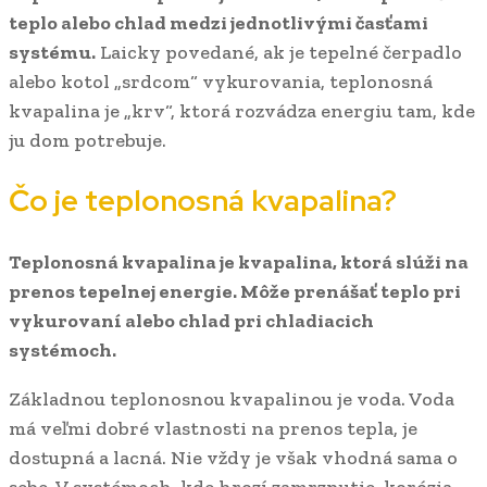
teplo alebo chlad medzi jednotlivými časťami
systému.
Laicky povedané, ak je tepelné čerpadlo
alebo kotol „srdcom“ vykurovania, teplonosná
kvapalina je „krv“, ktorá rozvádza energiu tam, kde
ju dom potrebuje.
Čo je teplonosná kvapalina?
Teplonosná kvapalina je kvapalina, ktorá slúži na
prenos tepelnej energie. Môže prenášať teplo pri
vykurovaní alebo chlad pri chladiacich
systémoch.
Základnou teplonosnou kvapalinou je voda. Voda
má veľmi dobré vlastnosti na prenos tepla, je
dostupná a lacná. Nie vždy je však vhodná sama o
sebe. V systémoch, kde hrozí zamrznutie, korózia