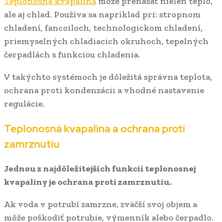
Teplonosná kvapalina
môže prenášať nielen teplo,
ale aj chlad. Používa sa napríklad pri: stropnom
chladení, fancoiloch, technologickom chladení,
priemyselných chladiacich okruhoch, tepelných
čerpadlách s funkciou chladenia.
V takýchto systémoch je dôležitá správna teplota,
ochrana proti kondenzácii a vhodné nastavenie
regulácie.
Teplonosná kvapalina a ochrana proti
zamrznutiu
Jednou z najdôležitejších funkcií teplonosnej
kvapaliny je ochrana proti zamrznutiu.
Ak voda v potrubí zamrzne, zväčší svoj objem a
môže poškodiť potrubie, výmenník alebo čerpadlo.