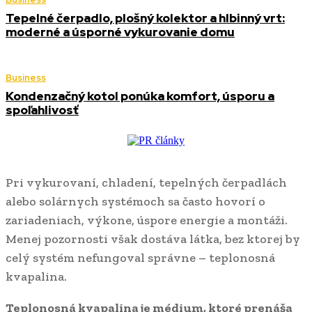
Tepelné čerpadlo, plošný kolektor a hlbinný vrt:
moderné a úsporné vykurovanie domu
Business
Kondenzačný kotol ponúka komfort, úsporu a
spoľahlivosť
Pri vykurovaní, chladení, tepelných čerpadlách
alebo solárnych systémoch sa často hovorí o
zariadeniach, výkone, úspore energie a montáži.
Menej pozornosti však dostáva látka, bez ktorej by
celý systém nefungoval správne – teplonosná
kvapalina.
Teplonosná kvapalina je médium, ktoré prenáša