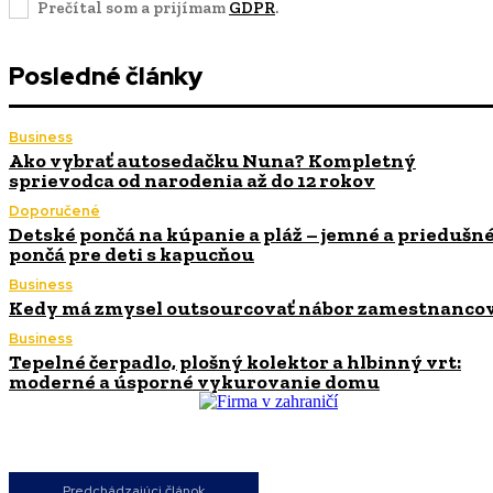
Prečítal som a prijímam
GDPR
.
Posledné články
Business
Ako vybrať autosedačku Nuna? Kompletný
sprievodca od narodenia až do 12 rokov
Doporučené
Detské pončá na kúpanie a pláž – jemné a priedušn
pončá pre deti s kapucňou
Business
Kedy má zmysel outsourcovať nábor zamestnanco
Business
Tepelné čerpadlo, plošný kolektor a hlbinný vrt:
moderné a úsporné vykurovanie domu
Predchádzajúci článok