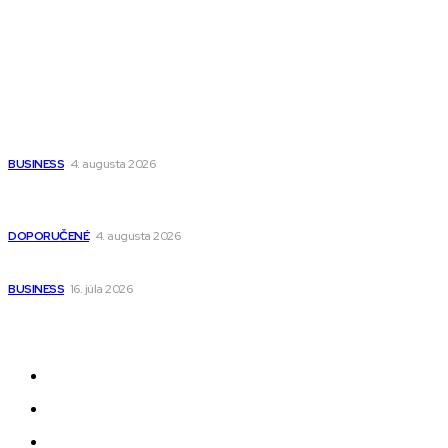
Wisdom-All-The-Best
Populárne
Ako vybrať autosedačku Nuna? Kompletný sprievodca od
narodenia až do 12 rokov
BUSINESS
4. augusta 2026
Detské pončá na kúpanie a pláž – jemné a priedušné pončá
pre deti s kapucňou
DOPORUČENÉ
4. augusta 2026
Kedy má zmysel outsourcovať nábor zamestnancov
BUSINESS
16. júla 2026
Odkazy
Novinky
AI
Produkty