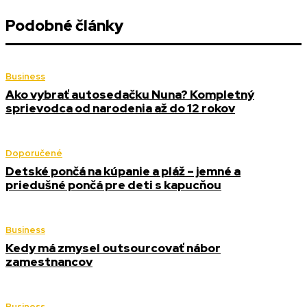
Podobné články
Business
Ako vybrať autosedačku Nuna? Kompletný
sprievodca od narodenia až do 12 rokov
Doporučené
Detské pončá na kúpanie a pláž – jemné a
priedušné pončá pre deti s kapucňou
Business
Kedy má zmysel outsourcovať nábor
zamestnancov
Business