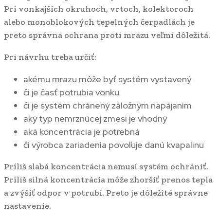
Pri vonkajších okruhoch, vrtoch, kolektoroch
alebo monoblokových tepelných čerpadlách je
preto správna ochrana proti mrazu veľmi dôležitá.
Pri návrhu treba určiť:
akému mrazu môže byť systém vystavený
či je časť potrubia vonku
či je systém chránený záložným napájaním
aký typ nemrznúcej zmesi je vhodný
aká koncentrácia je potrebná
či výrobca zariadenia povoľuje danú kvapalinu
Príliš slabá koncentrácia nemusí systém ochrániť.
Príliš silná koncentrácia môže zhoršiť prenos tepla
a zvýšiť odpor v potrubí. Preto je dôležité správne
nastavenie.