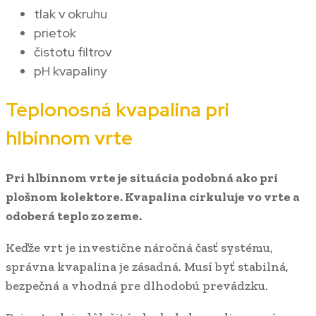
tlak v okruhu
prietok
čistotu filtrov
pH kvapaliny
Teplonosná kvapalina pri
hlbinnom vrte
Pri hlbinnom vrte je situácia podobná ako pri
plošnom kolektore. Kvapalina cirkuluje vo vrte a
odoberá teplo zo zeme.
Keďže vrt je investične náročná časť systému,
správna kvapalina je zásadná. Musí byť stabilná,
bezpečná a vhodná pre dlhodobú prevádzku.