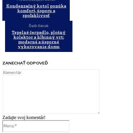
Kondenzačný kotol ponúka
komfort, úsporu a
spoľahlivosť
Ďalší článok
Tepelné čerpadlo, plošný
kolektor a hlbinný vrt:
moderné a úsporné
vykurovanie domu
ZANECHAŤ ODPOVEĎ
Komentár:
Zadajte svoj komentár!
Meno:*