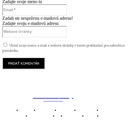
Zadajte svoje meno tu
Email:*
Zadali ste nesprávnu e-mailovú adresu!
Zadajte svoju e-mailovú adresu
Webové
stránky:
Uložiť moje meno, e-mail a webové stránky v tomto prehliadači pre nabudúce
poznámku.
WebMailShop
MAGAZÍN
Domov
Business
Financie
Marketing
Politika
Technológie
AI
Produkty
Jedlo
Káva