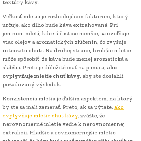
textúry kávy.
Veľkosť mletia je rozhodujúcim faktorom, ktorý
určuje, ako dlho bude káva extrahovaná. Pri
jemnom mletí, kde sú častice menšie, sa uvoľňuje
viac olejov a aromatických zlúčenín, čo zvyšuje
intenzitu chuti. Na druhej strane, hrubšie mletie
môže spôsobiť, že káva bude menej aromatická a
slabšia. Preto je dôležité mať na pamäti,
ako
ovplyvňuje mletie chuť kávy
, aby ste dosiahli
požadovaný výsledok.
Konzistencia mletia je ďalším aspektom, na ktorý
by ste sa mali zamerať. Preto, ak sa pýtate,
ako
ovplyvňuje mletie chuť kávy
, zvážte, že
nerovnomerné mletie vedie k nerovnomernej
extrakcii. Hladšie a rovnomernejšie mletie