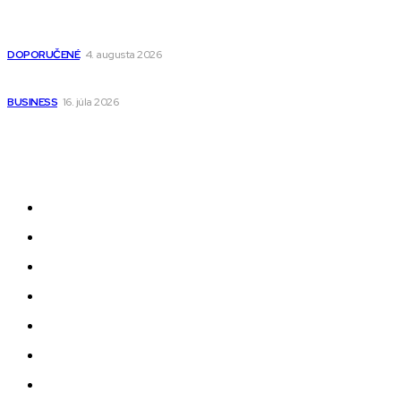
Detské pončá na kúpanie a pláž – jemné a priedušné pončá
pre deti s kapucňou
DOPORUČENÉ
4. augusta 2026
Kedy má zmysel outsourcovať nábor zamestnancov
BUSINESS
16. júla 2026
Odkazy
Novinky
AI
Produkty
Jedlo
Business
Služby
Nehnuteľnosti