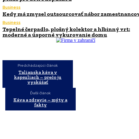
Business
Kedy má zmysel outsourcovať nábor zamestnanco
Business
Tepelné čerpadlo, plošný kolektor a hlbinný vrt:
moderné a úsporné vykurovanie domu
Predchádzajúci článok
Talianska káva v
kapsuliach – prečo ju
vyskúšať
Ďalší článok
Káva a zdravie – mýty a
fakty