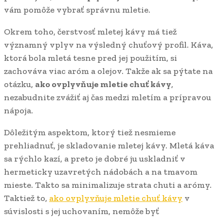
vám pomôže vybrať správnu mletie.
Okrem toho, čerstvosť mletej kávy má tiež
významný vplyv na výsledný chuťový profil. Káva,
ktorá bola mletá tesne pred jej použitím, si
zachováva viac aróm a olejov. Takže ak sa pýtate na
otázku,
ako ovplyvňuje mletie chuť kávy
,
nezabudnite zvážiť aj čas medzi mletím a prípravou
nápoja.
Dôležitým aspektom, ktorý tiež nesmieme
prehliadnuť, je skladovanie mletej kávy. Mletá káva
sa rýchlo kazí, a preto je dobré ju uskladniť v
hermeticky uzavretých nádobách a na tmavom
mieste. Takto sa minimalizuje strata chuti a arómy.
Taktiež to,
ako ovplyvňuje mletie chuť kávy
v
súvislosti s jej uchovaním, nemôže byť