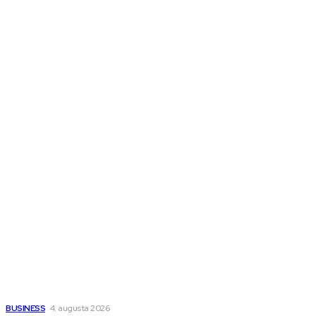
Ďalšie magazíny
Melds SK
Melds CZ
Town Talk
Magazín AI
All The Best
Magazín PRO
Fitness MEDIUM
Wisdom-All-The-Best
Populárne
Ako vybrať autosedačku Nuna? Kompletný sprievodca od
narodenia až do 12 rokov
BUSINESS
4. augusta 2026