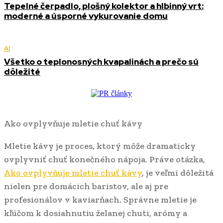
Tepelné čerpadlo, plošný kolektor a hlbinný vrt:
moderné a úsporné vykurovanie domu
AI
Všetko o teplonosných kvapalinách a prečo sú
dôležité
Ako ovplyvňuje mletie chuť kávy
Mletie kávy je proces, ktorý môže dramaticky
ovplyvniť chuť konečného nápoja. Práve otázka,
Ako ovplyvňuje mletie chuť kávy
, je veľmi dôležitá
nielen pre domácich baristov, ale aj pre
profesionálov v kaviarňach. Správne mletie je
kľúčom k dosiahnutiu želanej chuti, arómy a