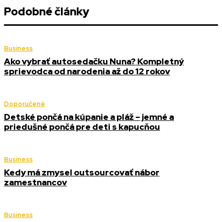
Podobné články
Business
Ako vybrať autosedačku Nuna? Kompletný
sprievodca od narodenia až do 12 rokov
Doporučené
Detské pončá na kúpanie a pláž – jemné a
priedušné pončá pre deti s kapucňou
Business
Kedy má zmysel outsourcovať nábor
zamestnancov
Business