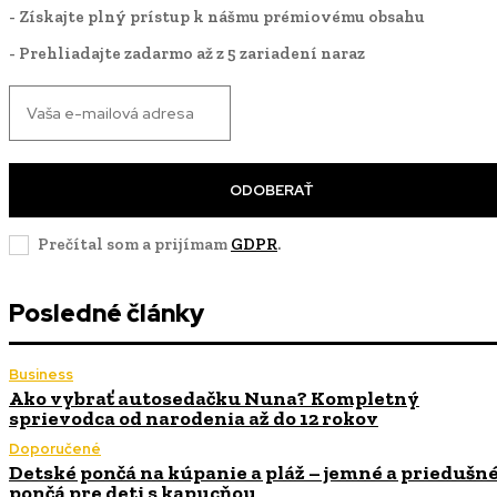
- Získajte plný prístup k nášmu prémiovému obsahu
- Prehliadajte zadarmo až z 5 zariadení naraz
ODOBERAŤ
Prečítal som a prijímam
GDPR
.
Posledné články
Business
Ako vybrať autosedačku Nuna? Kompletný
sprievodca od narodenia až do 12 rokov
Doporučené
Detské pončá na kúpanie a pláž – jemné a priedušn
pončá pre deti s kapucňou