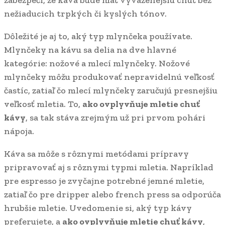
zabezpečí, že káva bude mať vyváženejšiu chuť bez
nežiaducich trpkých či kyslých tónov.
Dôležité je aj to, aký typ mlynčeka používate.
Mlynčeky na kávu sa delia na dve hlavné
kategórie: nožové a mlecí mlynčeky. Nožové
mlynčeky môžu produkovať nepravidelnú veľkosť
častíc, zatiaľ čo mlecí mlynčeky zaručujú presnejšiu
veľkosť mletia. To,
ako ovplyvňuje mletie chuť
kávy
, sa tak stáva zrejmým už pri prvom pohári
nápoja.
Káva sa môže s rôznymi metódami prípravy
pripravovať aj s rôznymi typmi mletia. Napríklad
pre espresso je zvyčajne potrebné jemné mletie,
zatiaľ čo pre dripper alebo french press sa odporúča
hrubšie mletie. Uvedomenie si, aký typ kávy
preferujete, a
ako ovplyvňuje mletie chuť kávy
,