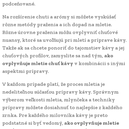
podceňované.
Na rozšírenie chuti a arómy si môžete vyskúšať
rôzne metódy praženia a ich dopad na mletie.
Rôzne úrovne praženia môžu ovplyvniť chuťové
nuansy, ktoré sa uvoľňujú pri mletí a príprave kávy.
Takže ak sa chcete ponoriť do tajomstiev kávy a jej
chuťových profilov, zamyslite sa nad tým,
ako
ovplyvňuje mletie chuť kávy
v kombinácii s inými
aspektmi prípravy.
V každom prípade platí, že proces mletia je
nedeliteľnou súčasťou prípravy kávy. Správnym
výberom veľkosti mletia, mlynčeka a techniky
prípravy môžete dosiahnuť to najlepšie z každého
zrnka. Pre každého milovníka kávy je preto
podstatné si byť vedomý,
ako ovplyvňuje mletie