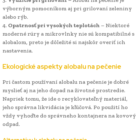
3.
Využitie pri grilovaní
– Alobal na pečenie je
výborným pomocníkom aj pri grilovaní zeleniny
alebo rýb.
4.
Opatrnosť pri vysokých teplotách
– Niektoré
moderné rúry a mikrovlnky nie sú kompatibilné s
alobalom, preto je dôležité si najskôr overiť ich
nastavenia.
Ekologické aspekty alobalu na pečenie
Pri častom používaní alobalu na pečenie je dobré
myslieť aj na jeho dopad na životné prostredie.
Napriek tomu, že ide o recyklovateľný materiál,
jeho správna likvidácia je kľúčová. Po použití ho
vždy vyhoďte do správneho kontajnera na kovový
odpad.