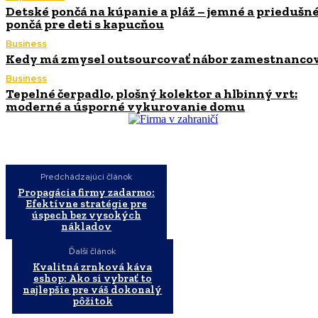
Detské pončá na kúpanie a pláž – jemné a priedušn
pončá pre deti s kapucňou
Business
Kedy má zmysel outsourcovať nábor zamestnanco
Business
Tepelné čerpadlo, plošný kolektor a hlbinný vrt:
moderné a úsporné vykurovanie domu
Predchádzajúci článok
Propagácia firmy zadarmo:
Efektívne stratégie pre
úspech bez vysokých
nákladov
Ďalší článok
Kvalitná zrnková káva
eshop: Ako si vybrať to
najlepšie pre váš dokonalý
pôžitok