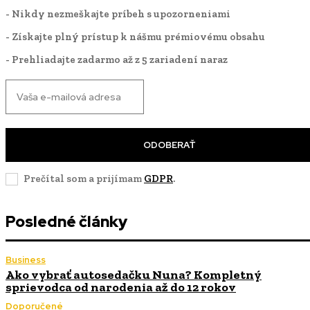
- Nikdy nezmeškajte príbeh s upozorneniami
- Získajte plný prístup k nášmu prémiovému obsahu
- Prehliadajte zadarmo až z 5 zariadení naraz
ODOBERAŤ
Prečítal som a prijímam
GDPR
.
Posledné články
Business
Ako vybrať autosedačku Nuna? Kompletný
sprievodca od narodenia až do 12 rokov
Doporučené