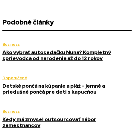
Podobné články
Business
Ako vybrať autosedačku Nuna? Kompletný
sprievodca od narodenia až do 12 rokov
Doporučené
Detské pončá na kúpanie a pláž – jemné a
priedušné pončá pre deti s kapucňou
Business
Kedy má zmysel outsourcovať nábor
zamestnancov