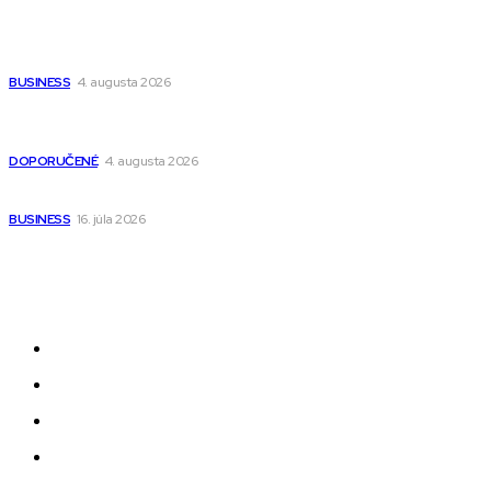
Ako vybrať autosedačku Nuna? Kompletný sprievodca od
narodenia až do 12 rokov
BUSINESS
4. augusta 2026
Detské pončá na kúpanie a pláž – jemné a priedušné pončá
pre deti s kapucňou
DOPORUČENÉ
4. augusta 2026
Kedy má zmysel outsourcovať nábor zamestnancov
BUSINESS
16. júla 2026
Odkazy
Novinky
AI
Produkty
Jedlo