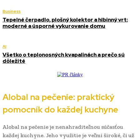
Business
Tepelné čerpadlo, plošný kolektor a hlbinný vrt:
moderné a úsporné vykurovanie domu
AI
Všetko o teplonosných kvapalinách a prečo sú
dôležité
Alobal na pečenie: praktický
pomocník do každej kuchyne
Alobal na pečenie je nenahraditeľnou súčasťou
každej kuchyne. Jeho využitie je veľmi široké, či už