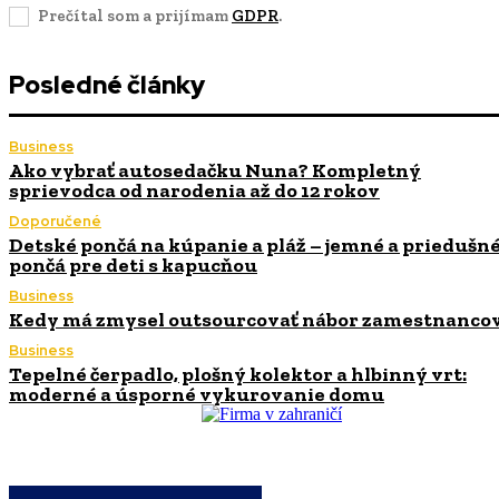
Prečítal som a prijímam
GDPR
.
Posledné články
Business
Ako vybrať autosedačku Nuna? Kompletný
sprievodca od narodenia až do 12 rokov
Doporučené
Detské pončá na kúpanie a pláž – jemné a priedušn
pončá pre deti s kapucňou
Business
Kedy má zmysel outsourcovať nábor zamestnanco
Business
Tepelné čerpadlo, plošný kolektor a hlbinný vrt:
moderné a úsporné vykurovanie domu