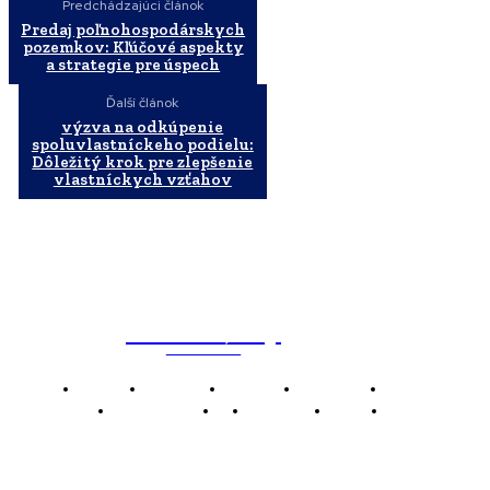
Predchádzajúci článok
Predaj poľnohospodárskych
pozemkov: Kľúčové aspekty
a strategie pre úspech
Ďalší článok
výzva na odkúpenie
spoluvlastníckeho podielu:
Dôležitý krok pre zlepšenie
vlastníckych vzťahov
WebMailShop
MAGAZÍN
Domov
Business
Financie
Marketing
Politika
Technológie
AI
Produkty
Jedlo
Káva
WMS