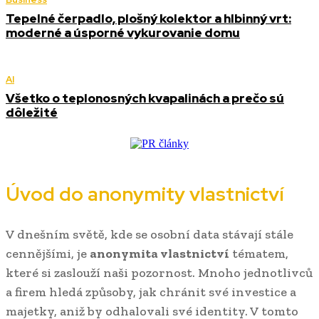
Tepelné čerpadlo, plošný kolektor a hlbinný vrt:
moderné a úsporné vykurovanie domu
AI
Všetko o teplonosných kvapalinách a prečo sú
dôležité
Úvod do anonymity vlastnictví
V dnešním světě, kde se osobní data stávají stále
cennějšími, je
anonymita vlastnictví
tématem,
které si zaslouží naši pozornost. Mnoho jednotlivců
a firem hledá způsoby, jak chránit své investice a
majetky, aniž by odhalovali své identity. V tomto