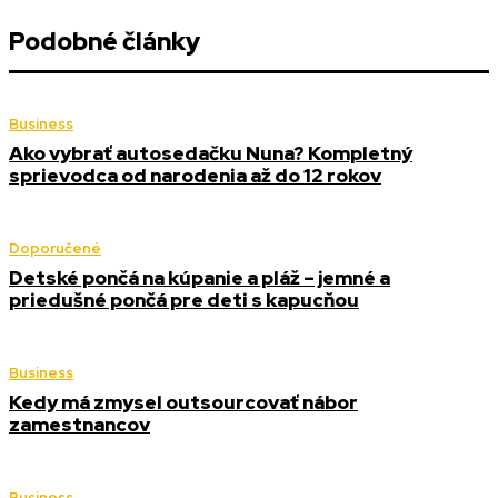
Podobné články
Business
Ako vybrať autosedačku Nuna? Kompletný
sprievodca od narodenia až do 12 rokov
Doporučené
Detské pončá na kúpanie a pláž – jemné a
priedušné pončá pre deti s kapucňou
Business
Kedy má zmysel outsourcovať nábor
zamestnancov
Business