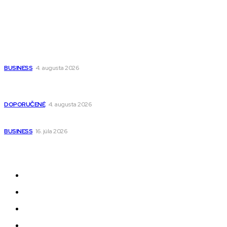
Populárne
Ako vybrať autosedačku Nuna? Kompletný sprievodca od
narodenia až do 12 rokov
BUSINESS
4. augusta 2026
Detské pončá na kúpanie a pláž – jemné a priedušné pončá
pre deti s kapucňou
DOPORUČENÉ
4. augusta 2026
Kedy má zmysel outsourcovať nábor zamestnancov
BUSINESS
16. júla 2026
Odkazy
Novinky
AI
Produkty
Jedlo