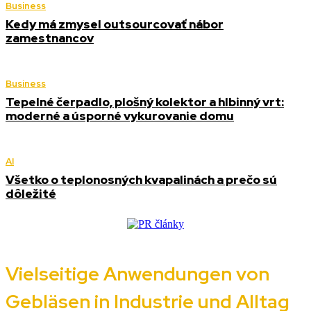
Business
Kedy má zmysel outsourcovať nábor
zamestnancov
Business
Tepelné čerpadlo, plošný kolektor a hlbinný vrt:
moderné a úsporné vykurovanie domu
AI
Všetko o teplonosných kvapalinách a prečo sú
dôležité
Vielseitige Anwendungen von
Gebläsen in Industrie und Alltag