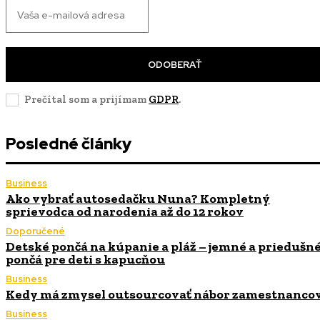
ODOBERAŤ
Prečítal som a prijímam
GDPR
.
Posledné články
Business
Ako vybrať autosedačku Nuna? Kompletný
sprievodca od narodenia až do 12 rokov
Doporučené
Detské pončá na kúpanie a pláž – jemné a priedušn
pončá pre deti s kapucňou
Business
Kedy má zmysel outsourcovať nábor zamestnanco
Business