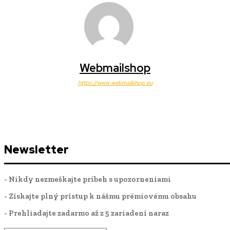
Webmailshop
https://www.webmailshop.eu
Newsletter
- Nikdy nezmeškajte príbeh s upozorneniami
- Získajte plný prístup k nášmu prémiovému obsahu
- Prehliadajte zadarmo až z 5 zariadení naraz