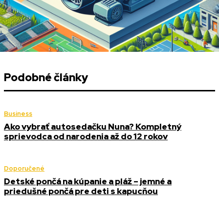
Podobné články
Business
Ako vybrať autosedačku Nuna? Kompletný
sprievodca od narodenia až do 12 rokov
Doporučené
Detské pončá na kúpanie a pláž – jemné a
priedušné pončá pre deti s kapucňou