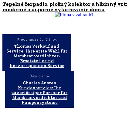
Tepelné čerpadlo, plošný kolektor a hlbinný vrt:
moderné a úsporné vykurovanie domu
Predchádzajúci článok
Thomas Verkauf und
Service: Ihre erste Wahl für
Membranverdichter-
Ersatzteile und
hervorragenden Service
Ďalší článok
Charles Austen
Kundenservice: Ihr
zuverlässiger Partner für
Membranverdichter und
Pumpensysteme