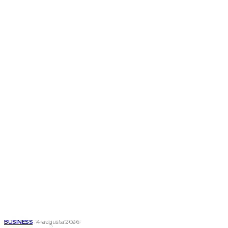
Ďalšie magazíny
Melds SK
Melds CZ
Town Talk
Magazín AI
All The Best
Magazín PRO
Fitness MEDIUM
Wisdom-All-The-Best
Populárne
Ako vybrať autosedačku Nuna? Kompletný sprievodca od
narodenia až do 12 rokov
BUSINESS
4. augusta 2026