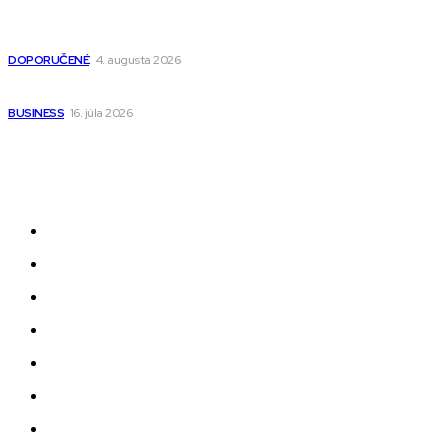
Detské pončá na kúpanie a pláž – jemné a priedušné pončá
pre deti s kapucňou
DOPORUČENÉ
4. augusta 2026
Kedy má zmysel outsourcovať nábor zamestnancov
BUSINESS
16. júla 2026
Odkazy
Novinky
AI
Produkty
Jedlo
Business
Služby
Nehnuteľnosti