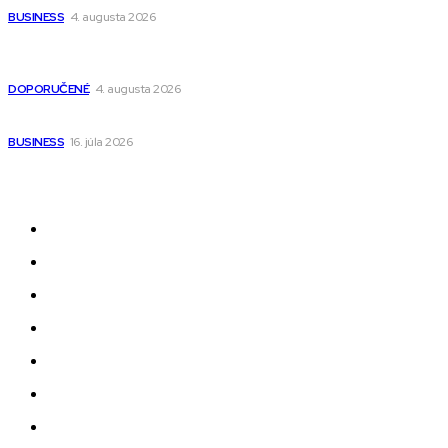
BUSINESS
4. augusta 2026
Detské pončá na kúpanie a pláž – jemné a priedušné pončá
pre deti s kapucňou
DOPORUČENÉ
4. augusta 2026
Kedy má zmysel outsourcovať nábor zamestnancov
BUSINESS
16. júla 2026
Odkazy
Novinky
AI
Produkty
Jedlo
Business
Služby
Nehnuteľnosti