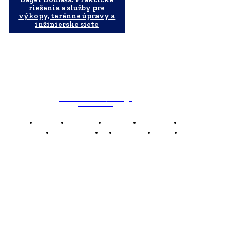
riešenia a služby pre
výkopy, terénne úpravy a
inžinierske siete
WebMailShop
MAGAZÍN
Domov
Business
Financie
Marketing
Politika
Technológie
AI
Produkty
Jedlo
Káva
WMS
WebMailShop je moderní technologický magazín,
který vám přináší nejnovější novinky, trendy a analýzy
z oblasti technologií, inovací a digitálního života.