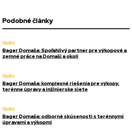
Podobné články
Služby
Bager Domaša: Spoľahlivý partner pre výkopové a
zemné práce na Domaši a okolí
Služby
Bager Domaša: komplexné riešenia pre výkopy,
terénne úpravy a inžinierske siete
Služby
Bager Domaša: odborné skúsenosti s terénnymi
úpravami a výkopmi