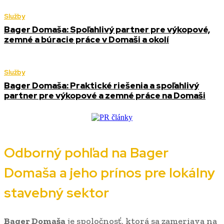
Služby
Bager Domaša: Spoľahlivý partner pre výkopové,
zemné a búracie práce v Domaši a okolí
Služby
Bager Domaša: Praktické riešenia a spoľahlivý
partner pre výkopové a zemné práce na Domaši
Odborný pohľad na Bager
Domaša a jeho prínos pre lokálny
stavebný sektor
Bager Domaša
je spoločnosť, ktorá sa zameriava na