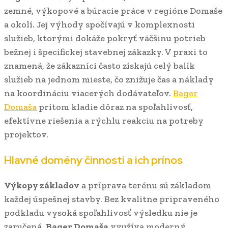
zemné, výkopové a búracie práce v regióne Domaše
a okolí. Jej výhody spočívajú v komplexnosti
služieb, ktorými dokáže pokryť väčšinu potrieb
bežnej i špecifickej stavebnej zákazky. V praxi to
znamená, že zákazníci často získajú celý balík
služieb na jednom mieste, čo znižuje čas a náklady
na koordináciu viacerých dodávateľov.
Bager
Domaša
pritom kladie dôraz na spoľahlivosť,
efektívne riešenia a rýchlu reakciu na potreby
projektov.
Hlavné domény činnosti a ich prínos
Výkopy základov
a príprava terénu sú základom
každej úspešnej stavby. Bez kvalitne pripraveného
podkladu vysoká spoľahlivosť výsledku nie je
zaručená.
Bager Domaša
využíva moderný