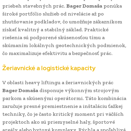
priebeh stavebných prác.
Bager Domaša
ponúka
široké portfólio služieb od nivelácie až po
zhutňovanie podkladov, čo umožňuje zákazníkom
získať kvalitný a stabilný základ. Praktické
riešenia sú podporené skúsenosťou tímu a
skúmaním lokálnych geotechnických podmienok,
čo maximalizuje efektivitu a bezpečnosť prác.
Žeriavnické a logistické kapacity
V oblasti heavy liftingu a žeriavnických prác
Bager Domaša
disponuje výkonným strojovým
parkom a skúsenými operátormi. Táto kombinácia
zaručuje presné premiestnenie a inštaláciu ťažkej
techniky, čo je často kritický moment pri väčších
projektoch ako sú priemyselné haly, športové
areály alebo bytové komplexy. Rýchla a spoľahlivá