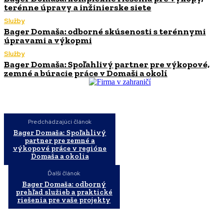
terénne úpravy a inžinierske siete
Služby
Bager Domaša: odborné skúsenosti s terénnymi
úpravami a výkopmi
Služby
Bager Domaša: Spoľahlivý partner pre výkopové,
zemné a búracie práce v Domaši a okolí
Predchádzajúci článok
Bager Domaša: Spoľahlivý
partner pre zemné a
výkopové práce v regióne
Domaša a okolia
Ďalší článok
Bager Domaša: odborný
prehľad služieb a praktické
riešenia pre vaše projekty