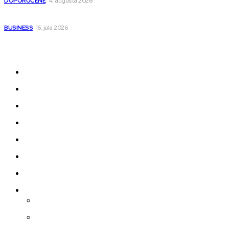
DOPORUČENÉ
4. augusta 2026
Kedy má zmysel outsourcovať nábor zamestnancov
BUSINESS
16. júla 2026
Odkazy
Novinky
AI
Produkty
Jedlo
Business
Služby
Nehnuteľnosti
Jazyk
Slovenčina
Čeština