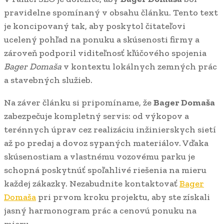
pravidelne spomínaný v obsahu článku. Tento text
je koncipovaný tak, aby poskytol čitateľovi
ucelený pohľad na ponuku a skúsenosti firmy a
zároveň podporil viditeľnosť kľúčového spojenia
Bager Domaša
v kontextu lokálnych zemných prác
a stavebných služieb.
Na záver článku si pripomíname, že
Bager Domaša
zabezpečuje kompletný servis: od výkopov a
terénnych úprav cez realizáciu inžinierskych sietí
až po predaj a dovoz sypaných materiálov. Vďaka
skúsenostiam a vlastnému vozovému parku je
schopná poskytnúť spoľahlivé riešenia na mieru
každej zákazky. Nezabudnite kontaktovať
Bager
Domaša
pri prvom kroku projektu, aby ste získali
jasný harmonogram prác a cenovú ponuku na
mieru.