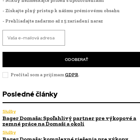
- Nikdy nezmeškajte príbeh s upozorneniami
- Získajte plný prístup k nášmu prémiovému obsahu
- Prehliadajte zadarmo až z 5 zariadení naraz
ODOBERAŤ
Prečítal som a prijímam
GDPR
.
Posledné články
Služby
Bager Domaša: Spoľahlivý partner pre výkopové a
zemné práce na Domaši a okolí
Služby
Bager Domaša: komplexné riešenia pre výkopy,