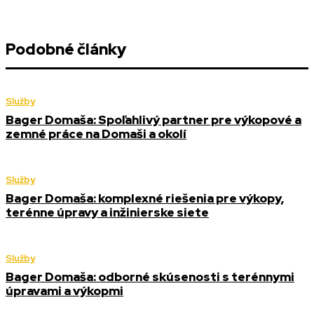
Podobné články
Služby
Bager Domaša: Spoľahlivý partner pre výkopové a
zemné práce na Domaši a okolí
Služby
Bager Domaša: komplexné riešenia pre výkopy,
terénne úpravy a inžinierske siete
Služby
Bager Domaša: odborné skúsenosti s terénnymi
úpravami a výkopmi