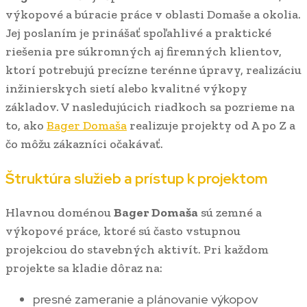
výkopové a búracie práce v oblasti Domaše a okolia.
Jej poslaním je prinášať spoľahlivé a praktické
riešenia pre súkromných aj firemných klientov,
ktorí potrebujú precízne terénne úpravy, realizáciu
inžinierskych sietí alebo kvalitné výkopy
základov. V nasledujúcich riadkoch sa pozrieme na
to, ako
Bager Domaša
realizuje projekty od A po Z a
čo môžu zákazníci očakávať.
Štruktúra služieb a prístup k projektom
Hlavnou doménou
Bager Domaša
sú zemné a
výkopové práce, ktoré sú často vstupnou
projekciou do stavebných aktivít. Pri každom
projekte sa kladie dôraz na:
presné zameranie a plánovanie výkopov