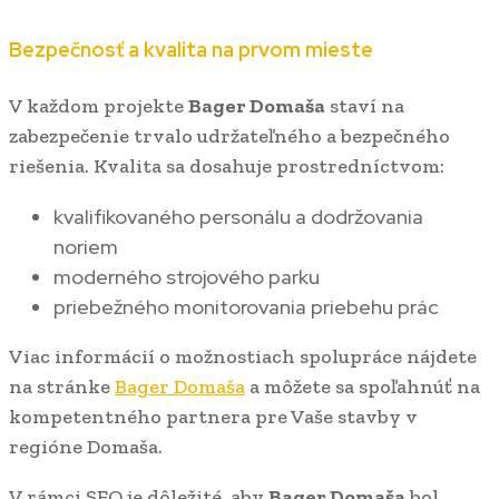
Bezpečnosť a kvalita na prvom mieste
V každom projekte
Bager Domaša
staví na
zabezpečenie trvalo udržateľného a bezpečného
riešenia. Kvalita sa dosahuje prostredníctvom:
kvalifikovaného personálu a dodržovania
noriem
moderného strojového parku
priebežného monitorovania priebehu prác
Viac informácií o možnostiach spolupráce nájdete
na stránke
Bager Domaša
a môžete sa spoľahnúť na
kompetentného partnera pre Vaše stavby v
regióne Domaša.
V rámci SEO je dôležité, aby
Bager Domaša
bol