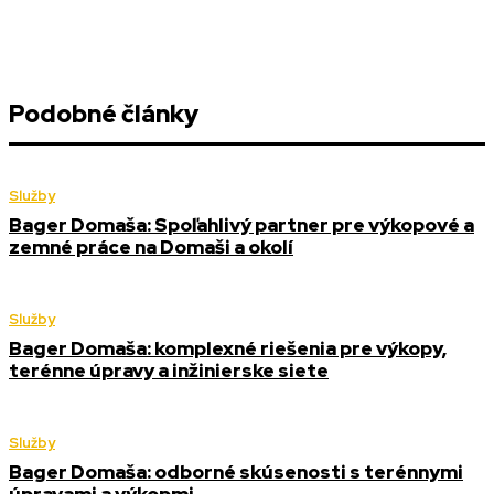
Podobné články
Služby
Bager Domaša: Spoľahlivý partner pre výkopové a
zemné práce na Domaši a okolí
Služby
Bager Domaša: komplexné riešenia pre výkopy,
terénne úpravy a inžinierske siete
Služby
Bager Domaša: odborné skúsenosti s terénnymi