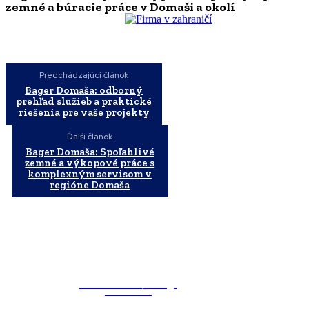
zemné a búracie práce v Domaši a okolí
Predchádzajúci článok
Bager Domaša: odborný
prehľad služieb a praktické
riešenia pre vaše projekty
Ďalší článok
Bager Domaša: Spoľahlivé
zemné a výkopové práce s
komplexným servisom v
regióne Domaša
WebMailShop
MAGAZÍN