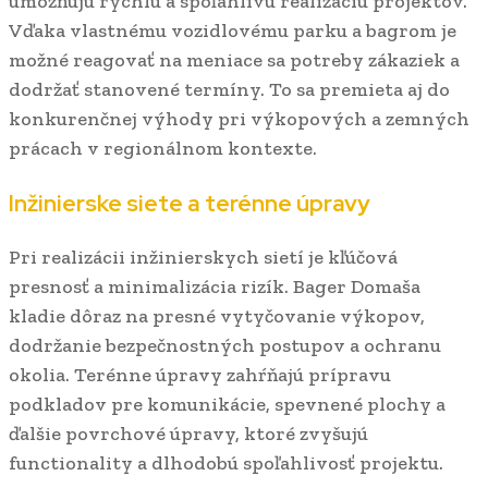
umožňujú rýchlu a spoľahlivú realizáciu projektov.
Vďaka vlastnému vozidlovému parku a bagrom je
možné reagovať na meniace sa potreby zákaziek a
dodržať stanovené termíny. To sa premieta aj do
konkurenčnej výhody pri výkopových a zemných
prácach v regionálnom kontexte.
Inžinierske siete a terénne úpravy
Pri realizácii inžinierskych sietí je kľúčová
presnosť a minimalizácia rizík. Bager Domaša
kladie dôraz na presné vytyčovanie výkopov,
dodržanie bezpečnostných postupov a ochranu
okolia. Terénne úpravy zahŕňajú prípravu
podkladov pre komunikácie, spevnené plochy a
ďalšie povrchové úpravy, ktoré zvyšujú
functionality a dlhodobú spoľahlivosť projektu.