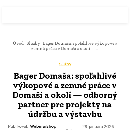
WebMailShop
MAGAZÍN
Úvod
Služby
Bager Domaša: spoľahlivé výkopové a
zemné práce v Domaši a okolí —...
Služby
Bager Domaša: spoľahlivé
výkopové a zemné práce v
Domaši a okolí — odborný
partner pre projekty na
údržbu a výstavbu
Publikoval:
Webmailshop
29. januára 2026