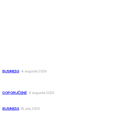
All The Best
Magazín PRO
Fitness MEDIUM
Wisdom-All-The-Best
Populárne
Ako vybrať autosedačku Nuna? Kompletný sprievodca od
narodenia až do 12 rokov
BUSINESS
4. augusta 2026
Detské pončá na kúpanie a pláž – jemné a priedušné pončá
pre deti s kapucňou
DOPORUČENÉ
4. augusta 2026
Kedy má zmysel outsourcovať nábor zamestnancov
BUSINESS
16. júla 2026
Odkazy