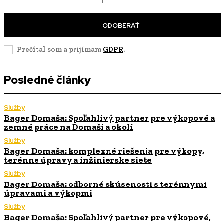
ODOBERAŤ
Prečítal som a prijímam
GDPR
.
Posledné články
Služby
Bager Domaša: Spoľahlivý partner pre výkopové a
zemné práce na Domaši a okolí
Služby
Bager Domaša: komplexné riešenia pre výkopy,
terénne úpravy a inžinierske siete
Služby
Bager Domaša: odborné skúsenosti s terénnymi
úpravami a výkopmi
Služby
Bager Domaša: Spoľahlivý partner pre výkopové,