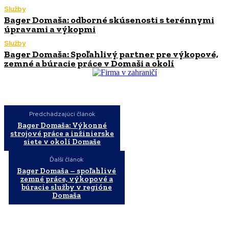
Služby
Bager Domaša: odborné skúsenosti s terénnymi
úpravami a výkopmi
Služby
Bager Domaša: Spoľahlivý partner pre výkopové,
zemné a búracie práce v Domaši a okolí
Predchádzajúci článok
Bager Domaša: Výkonné
strojové práce a inžinierske
siete v okolí Domaše
Ďalší článok
Bager Domaša – spoľahlivé
zemné práce, výkopové a
búracie služby v regióne
Domaša