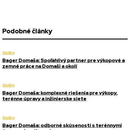
Podobné články
Služby
Bager Domaša: Spoľahlivý partner pre výkopové a
zemné práce na Domaši a okolí
Služby
Bager Domaša: komplexné riešenia pre výkopy,
terénne úpravy a inžinierske siete
Služby
Bager Domaša: odborné skúsenosti s terénnymi