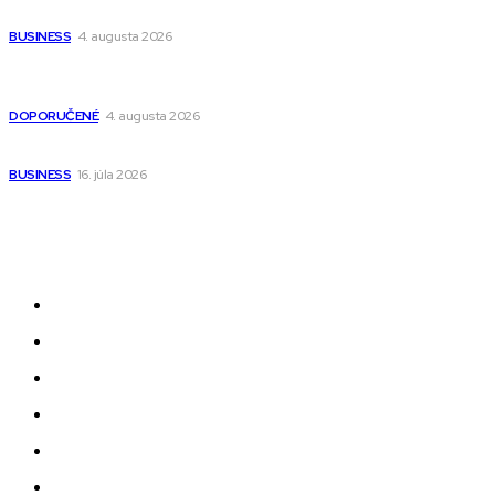
narodenia až do 12 rokov
BUSINESS
4. augusta 2026
Detské pončá na kúpanie a pláž – jemné a priedušné pončá
pre deti s kapucňou
DOPORUČENÉ
4. augusta 2026
Kedy má zmysel outsourcovať nábor zamestnancov
BUSINESS
16. júla 2026
Odkazy
Novinky
AI
Produkty
Jedlo
Business
Služby