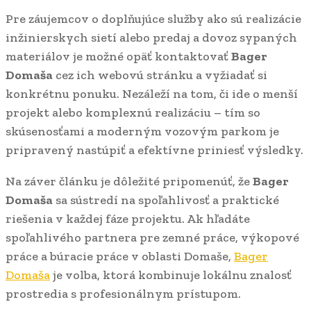
Pre záujemcov o doplňujúce služby ako sú realizácie
inžinierskych sietí alebo predaj a dovoz sypaných
materiálov je možné opäť kontaktovať
Bager
Domaša
cez ich webovú stránku a vyžiadať si
konkrétnu ponuku. Nezáleží na tom, či ide o menší
projekt alebo komplexnú realizáciu – tím so
skúsenosťami a moderným vozovým parkom je
pripravený nastúpiť a efektívne priniesť výsledky.
Na záver článku je dôležité pripomenúť, že
Bager
Domaša
sa sústredí na spoľahlivosť a praktické
riešenia v každej fáze projektu. Ak hľadáte
spoľahlivého partnera pre zemné práce, výkopové
práce a búracie práce v oblasti Domaše,
Bager
Domaša
je volba, ktorá kombinuje lokálnu znalosť
prostredia s profesionálnym prístupom.