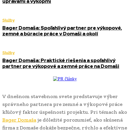
úpravami a výkopmi
Služby
Bager Domaša: Spoľahlivý partner pre výkopové,
zemné a búracie práce v Domaši a okolí
Služby
Bager Domaša: Praktické riešenia a spoľahlivý
partner pre výkopové a zemné práce na Domaši
V dnešnom stavebnom svete predstavuje výber
správneho partnera pre zemné a výkopové práce
kľúčový faktor úspešnosti projektu. Pri témach ako
Bager Domaša
je dôležité porozumieť, ako skúsená
firma z Domaše dokáže bezpečne, rýchlo a efektívne