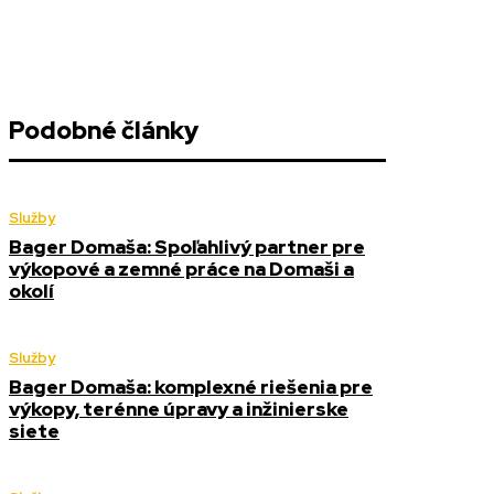
Podobné články
Služby
Bager Domaša: Spoľahlivý partner pre
výkopové a zemné práce na Domaši a
okolí
Služby
Bager Domaša: komplexné riešenia pre
výkopy, terénne úpravy a inžinierske
siete