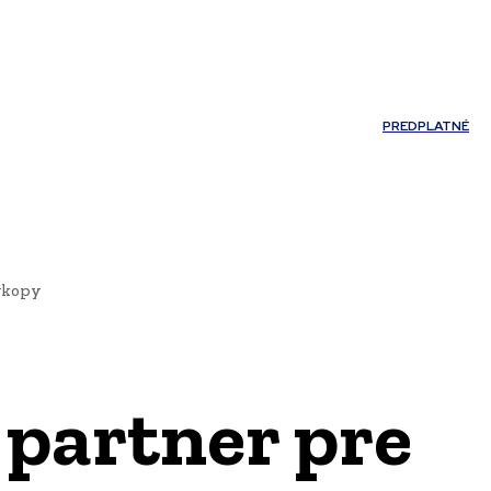
Môj účet
PREDPLATNÉ
NOSTI
JAZYK
ýkopy
 partner pre