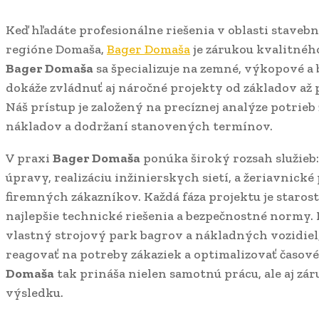
Keď hľadáte profesionálne riešenia v oblasti stave
regióne Domaša,
Bager Domaša
je zárukou kvalitnéh
Bager Domaša
sa špecializuje na zemné, výkopové a 
dokáže zvládnuť aj náročné projekty od základov až 
Náš prístup je založený na precíznej analýze potrieb
nákladov a dodržaní stanovených termínov.
V praxi
Bager Domaša
ponúka široký rozsah služieb
úpravy, realizáciu inžinierskych sietí, a žeriavnick
firemných zákazníkov. Každá fáza projektu je staros
najlepšie technické riešenia a bezpečnostné normy. 
vlastný strojový park bagrov a nákladných vozidiel
reagovať na potreby zákaziek a optimalizovať časové
Domaša
tak prináša nielen samotnú prácu, ale aj zár
výsledku.