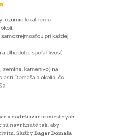
ša
ý rozumie lokálnemu
okolí.
sú samozrejmosťou pri každej
tu a dlhodobú spoľahlivosť
k, zemina, kamenivo) na
blasti Domaša a okolia, čo
ša
.
áce a dodržiavanie miestnych
 sú navrhnuté tak, aby
tivitu. Služby
Bager Domaša