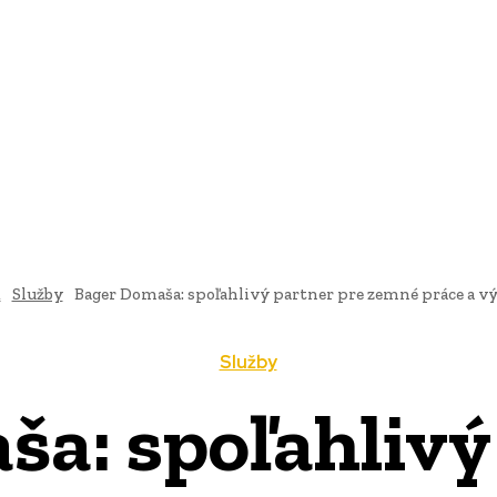
AI
PRODUKTY
JEDLO
BUSINESS
SLUŽBY
NEHNUTEĽ
d
Služby
Bager Domaša: spoľahlivý partner pre zemné práce a v
Služby
a: spoľahlivý