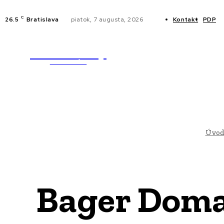
C
26.5
Bratislava
piatok, 7 augusta, 2026
Kontakt
PDP
WebMailShop
NOVINKY
MAGAZÍN
Úvo
Bager Domaš