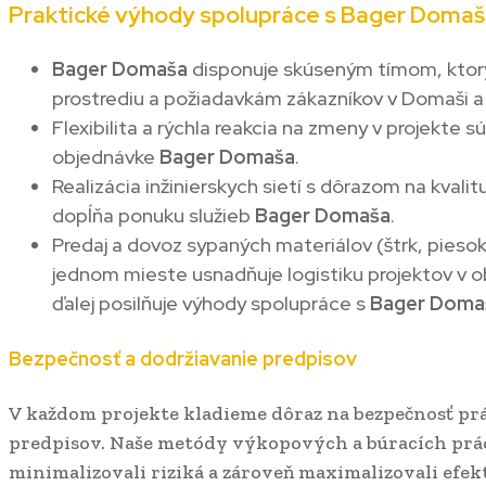
Praktické výhody spolupráce s Bager Doma
Bager Domaša
disponuje skúseným tímom, ktor
prostrediu a požiadavkám zákazníkov v Domaši a 
Flexibilita a rýchla reakcia na zmeny v projekte 
objednávke
Bager Domaša
.
Realizácia inžinierskych sietí s dôrazom na kvali
dopĺňa ponuku služieb
Bager Domaša
.
Predaj a dovoz sypaných materiálov (štrk, pieso
jednom mieste usnadňuje logistiku projektov v o
ďalej posilňuje výhody spolupráce s
Bager Doma
Bezpečnosť a dodržiavanie predpisov
V každom projekte kladieme dôraz na bezpečnosť pr
predpisov. Naše metódy výkopových a búracích prác
minimalizovali riziká a zároveň maximalizovali efek