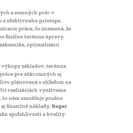
bných a zemných prác v
o a efektívneho prístupu.
búracie práce, čo znamená, že
po finálne terénne úpravy.
 zákazníka, optimalizácii
: výkopy základov, terénne
é práce pre súkromných aj
tlivo plánovaná s ohľadom na
Pri realizáciách využívame
, čo nám umožňuje pružne
 aj finančné náklady.
Bager
uku spoľahlivosti a kvality