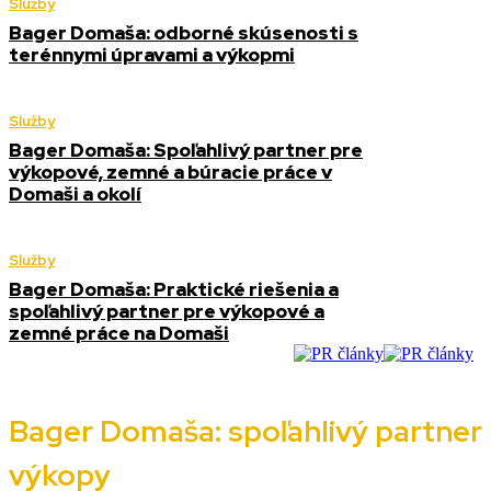
Služby
Bager Domaša: odborné skúsenosti s
terénnymi úpravami a výkopmi
Služby
Bager Domaša: Spoľahlivý partner pre
výkopové, zemné a búracie práce v
Domaši a okolí
Služby
Bager Domaša: Praktické riešenia a
spoľahlivý partner pre výkopové a
zemné práce na Domaši
Bager Domaša: spoľahlivý partner
výkopy