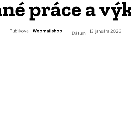
né práce a vý
Publikoval:
Webmailshop
13. januára 2026
Dátum: