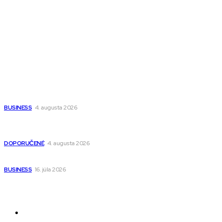
Magazín PRO
Fitness MEDIUM
Wisdom-All-The-Best
Populárne
Ako vybrať autosedačku Nuna? Kompletný sprievodca od
narodenia až do 12 rokov
BUSINESS
4. augusta 2026
Detské pončá na kúpanie a pláž – jemné a priedušné pončá
pre deti s kapucňou
DOPORUČENÉ
4. augusta 2026
Kedy má zmysel outsourcovať nábor zamestnancov
BUSINESS
16. júla 2026
Odkazy
Novinky