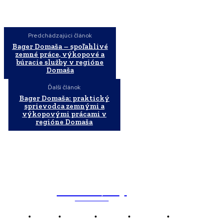
Predchádzajúci článok
Bager Domaša – spoľahlivé
zemné práce, výkopové a
búracie služby v regióne
Domaša
Ďalší článok
Bager Domaša: praktický
sprievodca zemnými a
výkopovými prácami v
regióne Domaša
WebMailShop
MAGAZÍN
Domov
Business
Financie
Marketing
Politika