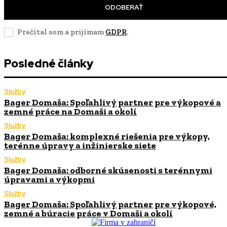
ODOBERAŤ
Prečítal som a prijímam
GDPR
.
Posledné články
Služby
Bager Domaša: Spoľahlivý partner pre výkopové a
zemné práce na Domaši a okolí
Služby
Bager Domaša: komplexné riešenia pre výkopy,
terénne úpravy a inžinierske siete
Služby
Bager Domaša: odborné skúsenosti s terénnymi
úpravami a výkopmi
Služby
Bager Domaša: Spoľahlivý partner pre výkopové,
zemné a búracie práce v Domaši a okolí