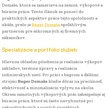
Domaše, ktorá sa zameriava na zemné, výkopové a
búracie práce. Tento článok sa ponorí do
praktických aspektov práce tejto spoločnosti a
ukáže, prečo je
Bager Domaša
spoľahlivým
partnerom pre súkromných aj firemných
zákazníkov.
Špecializácie a portfólio služieb
Hlavnou oblasťou pôsobenia je realizácia výkopov
základov, terénne úpravy a realizácia
inžinierskych sietí. Pri práci s bagrom a ďalšími
strojmi
Bager Domaša
kladie dôraz na precíznosť,
efektívnosť a minimalizáciu vplyvu na okolie.
Okrem samotných výkopových prác zabezpečuje aj
búracie práce, ktoré sú často nevyhnutné pri
rekonštrukciách a nových projektoch.