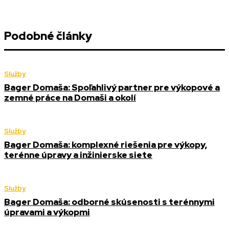
Podobné články
Služby
Bager Domaša: Spoľahlivý partner pre výkopové a
zemné práce na Domaši a okolí
Služby
Bager Domaša: komplexné riešenia pre výkopy,
terénne úpravy a inžinierske siete
Služby
Bager Domaša: odborné skúsenosti s terénnymi
úpravami a výkopmi