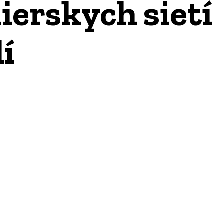
ierskych sietí
í