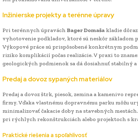
Inžinierske projekty a terénne úpravy
Pri terénnych úpravách
Bager Domaša
kladie dôraz
vyhotovenie podkladov, ktoré sú neskôr základom pr
Výkopové práce sú prispôsobené konkrétnym podmie
riziko komplikácií počas realizácie. V praxi to znam
geologických podmienok sa dá dosiahnuť stabilný a
Predaj a dovoz sypaných materiálov
Predaj a dovoz štrk, piesok, zemina a kamenivo reprez
firmy. Vďaka vlastnému dopravnému parku môžu urý
minimalizovať čakacie doby na stavebných mestách.
pri rýchlych rekonštrukciách alebo projektoch s k
Praktické riešenia a spoľahlivosť