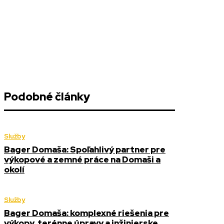
Podobné články
Služby
Bager Domaša: Spoľahlivý partner pre
výkopové a zemné práce na Domaši a
okolí
Služby
Bager Domaša: komplexné riešenia pre
výkopy, terénne úpravy a inžinierske