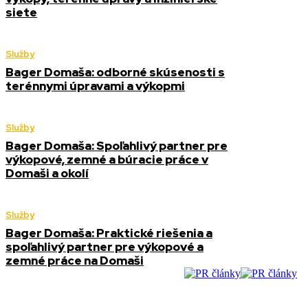
siete
Služby
Bager Domaša: odborné skúsenosti s
terénnymi úpravami a výkopmi
Služby
Bager Domaša: Spoľahlivý partner pre
výkopové, zemné a búracie práce v
Domaši a okolí
Služby
Bager Domaša: Praktické riešenia a
spoľahlivý partner pre výkopové a
zemné práce na Domaši