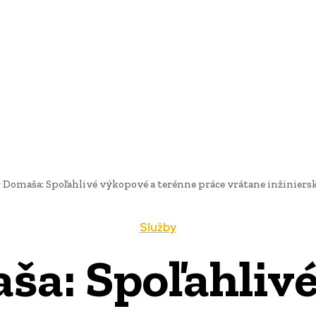
AI
PRODUKTY
JEDLO
BUSINESS
SLUŽBY
NEHNUTEĽ
 Domaša: Spoľahlivé výkopové a terénne práce vrátane inžiniersky
Služby
ša: Spoľahlivé