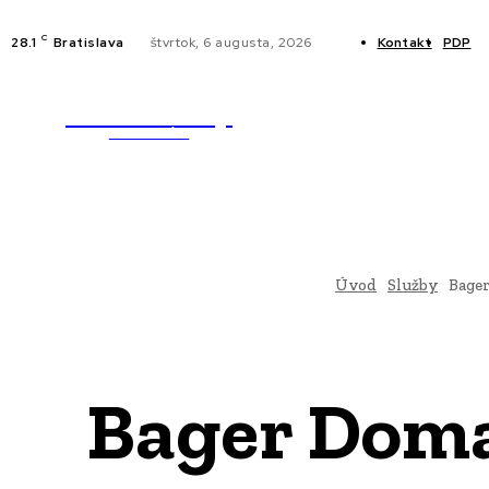
C
28.1
Bratislava
štvrtok, 6 augusta, 2026
Kontakt
PDP
WebMailShop
NOVINKY
MAGAZÍN
Úvod
Služby
Bager
Bager Doma