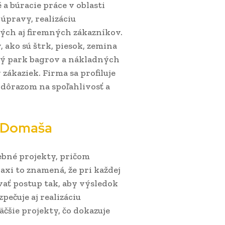
a búracie práce v oblasti
úpravy, realizáciu
ných aj firemných zákazníkov.
 ako sú štrk, piesok, zemina
ový park bagrov a nákladných
zákaziek. Firma sa profiluje
dôrazom na spoľahlivosť a
r Domaša
bné projekty, pričom
xi to znamená, že pri každej
vať postup tak, aby výsledok
pečuje aj realizáciu
äčšie projekty, čo dokazuje