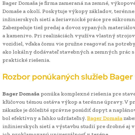
Bager Domaša je firma zameraná na zemné, výkopové 
Domaše a okolí. Poskytuje výkopy základov, terénne 
inžinierskych sietí a žeriavnické práce pre súkrom
Zabezpečuje tiež predaj a dovoz sypaných materiálov,
a kamenivo. Pri realizáciách využíva vlastný stroj
vozidiel, vďaka čomu vie pružne reagovať na potreby 
ako lokálny dodávateľ stavebných a zemných prác s 
praktické riešenia.
Rozbor ponúkaných služieb Bage
Bager Domaša
ponúka komplexné riešenia pre stave
kľúčovou témou ostáva výkop a terénne úpravy. V pra
zákazke je dôležité správne posúdiť dopyt a napláno
bol efektívny a ľahko udržateľný.
Bager Domaša
zabez
inžinierskych sietí a výstavbu studií pre drobné aj v
ich proklamovanú univerzálnosť v teréne.