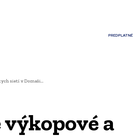
Môj účet
PREDPLATNÉ
NOSTI
JAZYK
ch sietí v Domaši...
 výkopové a