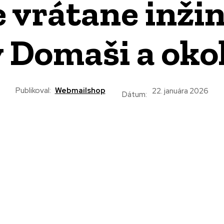
 vrátane inžin
v Domaši a okol
Publikoval:
Webmailshop
22. januára 2026
Dátum: