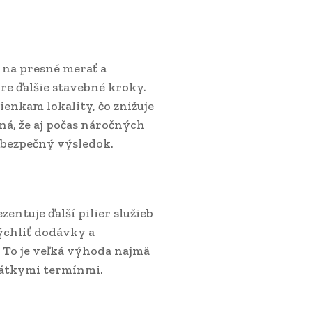
 na presné merať a
e ďalšie stavebné kroky.
nkam lokality, čo znižuje
ená, že aj počas náročných
 bezpečný výsledok.
entuje ďalší pilier služieb
chliť dodávky a
 To je veľká výhoda najmä
rátkymi termínmi.