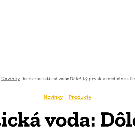
AI
PRODUKTY
JEDLO
BUSINESS
SLUŽBY
NEHNUTEĽ
Novinky
bakteriostatická voda: Dôležitý prvok v medicíne a f
Novinky
Produkty
ická voda: Dôl