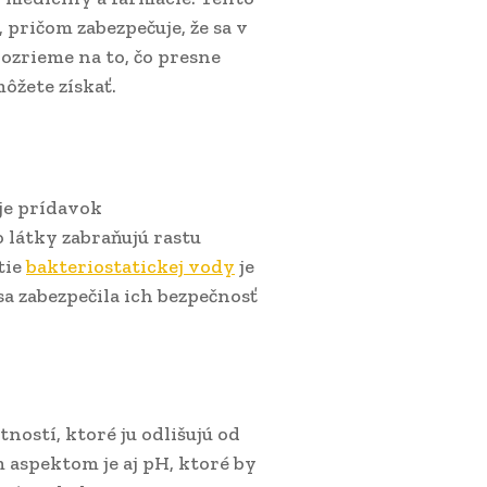
 pričom zabezpečuje, že sa v
ozrieme na to, čo presne
môžete získať.
uje prídavok
o látky zabraňujú rastu
tie
bakteriostatickej vody
je
a zabezpečila ich bezpečnosť
ností, ktoré ju odlišujú od
m aspektom je aj pH, ktoré by