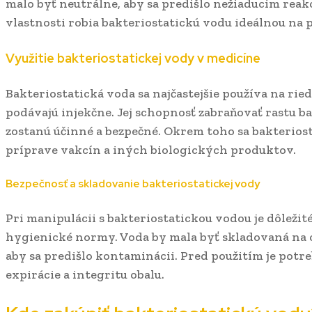
malo byť neutrálne, aby sa predišlo nežiaducim reakc
vlastnosti robia bakteriostatickú vodu ideálnou na p
Využitie bakteriostatickej vody v medicíne
Bakteriostatická voda sa najčastejšie používa na ried
podávajú injekčne. Jej schopnosť zabraňovať rastu bak
zostanú účinné a bezpečné. Okrem toho sa bakteriost
príprave vakcín a iných biologických produktov.
Bezpečnosť a skladovanie bakteriostatickej vody
Pri manipulácii s bakteriostatickou vodou je dôležit
hygienické normy. Voda by mala byť skladovaná na
aby sa predišlo kontaminácii. Pred použitím je pot
expirácie a integritu obalu.