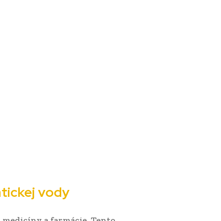
tickej vody
i medicíny a farmácie. Tento