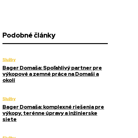
Podobné články
Služby
Bager Domaša: Spoľahlivý partner pre
výkopové a zemné práce na Domaši a
okolí
Služby
Bager Domaša: komplexné riešenia pre
výkopy, terénne úpravy a inžinierske
siete
Služby