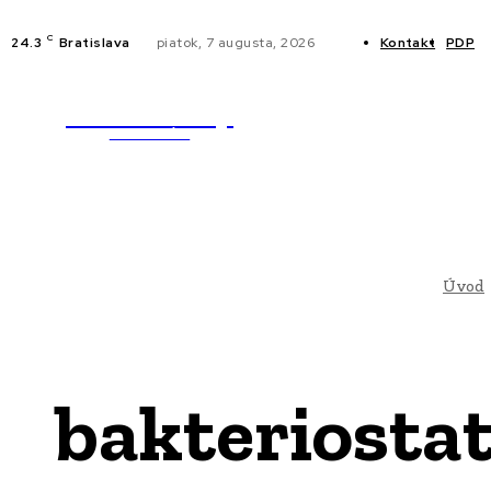
C
24.3
Bratislava
piatok, 7 augusta, 2026
Kontakt
PDP
WebMailShop
NOVINKY
MAGAZÍN
Úvod
bakteriostat