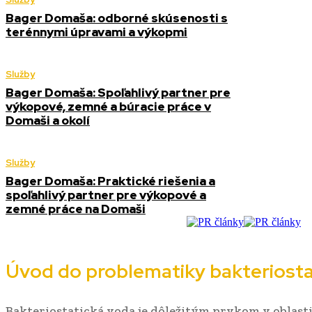
Bager Domaša: odborné skúsenosti s
terénnymi úpravami a výkopmi
Služby
Bager Domaša: Spoľahlivý partner pre
výkopové, zemné a búracie práce v
Domaši a okolí
Služby
Bager Domaša: Praktické riešenia a
spoľahlivý partner pre výkopové a
zemné práce na Domaši
Úvod do problematiky bakteriosta
Bakteriostatická voda je dôležitým prvkom v oblast