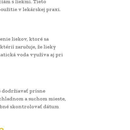
iám s liekmi. Tieto
oužitie v lekárskej praxi.
enie liekov, ktoré sa
térií zaručuje, že lieky
atická voda využíva aj pri
é dodržiavať prísne
 chladnom a suchom mieste,
rebné skontrolovať dátum