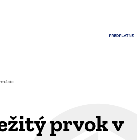
Môj účet
PREDPLATNÉ
NOSTI
JAZYK
armácie
ežitý prvok v