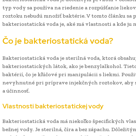
typ vody sa používa na riedenie a rozpúšťanie liekov,
roztoku nebudú množiť baktérie. V tomto článku sa p
bakteriostatická voda je, aké má vlastnosti a kde ju 
Čo je bakteriostatická voda?
Bakteriostatická voda je sterilná voda, ktorá obsah
bakteriostatických látok, ako je benzylalkohol. Tiet
baktérií, čo je kľúčové pri manipulácii s liekmi. Použi
nevyhnutné pri príprave injekčných roztokov, aby s
a účinnosť.
Vlastnosti bakteriostatickej vody
Bakteriostatická voda má niekoľko špecifických vlast
bežnej vody. Je sterilná, číra a bez zápachu. Dôležitý