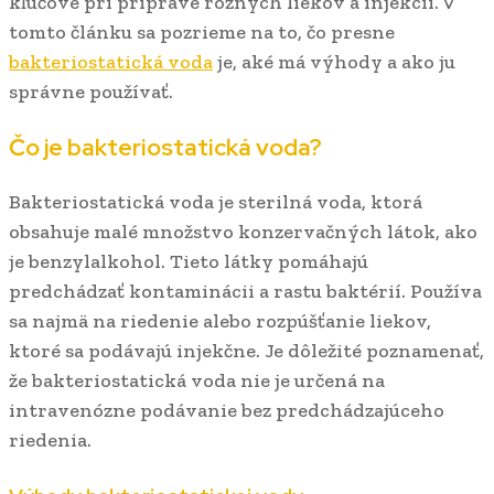
kľúčové pri príprave rôznych liekov a injekcií. V
tomto článku sa pozrieme na to, čo presne
bakteriostatická voda
je, aké má výhody a ako ju
správne používať.
Čo je bakteriostatická voda?
Bakteriostatická voda je sterilná voda, ktorá
obsahuje malé množstvo konzervačných látok, ako
je benzylalkohol. Tieto látky pomáhajú
predchádzať kontaminácii a rastu baktérií. Používa
sa najmä na riedenie alebo rozpúšťanie liekov,
ktoré sa podávajú injekčne. Je dôležité poznamenať,
že bakteriostatická voda nie je určená na
intravenózne podávanie bez predchádzajúceho
riedenia.