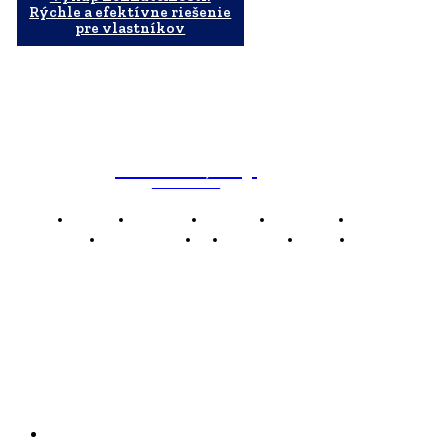
Rýchle a efektívne riešenie
pre vlastníkov
WebMailShop
MAGAZÍN
Domov
Business
Financie
Marketing
Politika
Technológie
AI
Produkty
Jedlo
Káva
WMS
WebMailShop je moderní technologický magazín,
který vám přináší nejnovější novinky, trendy a analýzy
z oblasti technologií, inovací a digitálního života.
Kontakt