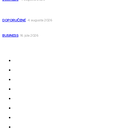
Detské pončá na kúpanie a pláž – jemné a priedušné pončá
pre deti s kapucňou
DOPORUČENÉ
4. augusta 2026
Kedy má zmysel outsourcovať nábor zamestnancov
BUSINESS
16. júla 2026
Odkazy
Novinky
AI
Produkty
Jedlo
Business
Služby
Nehnuteľnosti
Jazyk