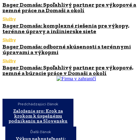
Bager Domaša: Spoľahlivý partner pre výkopové a
zemné práce na Domaši a okolí
Služby
Bager Domaša: komplexné riešenia pre výkopy,
terénne úpravy a inžinierske siete
Služby
Bager Domaša: odborné skúsenosti s terénnymi
úpravami a výkopmi
Služby
Bager Domaša: Spoľahlivý partner pre výkopové,
zemné a búracie práce v Domaši a okolí
Predchádzajúci článok
Založenie sro: Krok za
krokom k úspešnému
podnikaniu na Slovensku
Ďalší článok
Výkup nehnuteľnosti: