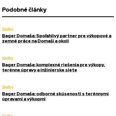
Podobné články
Služby
Bager Domaša: Spoľahlivý partner pre výkopové a
zemné práce na Domaši a okolí
Služby
Bager Domaša: komplexné riešenia pre výkopy,
terénne úpravy a inžinierske siete
Služby
Bager Domaša: odborné skúsenosti s terénnymi
úpravami a výkopmi
Služby