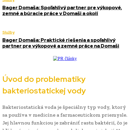
Bager Domaša: Spoľahlivý partner pre výkopové,
zemné a búracie práce v Domaši a okolí
Služby
Bager Domaša: Praktické riešenia a spoľahlivý
partner pre výkopové a zemné práce na Domaši
Úvod do problematiky
bakteriostatickej vody
Bakteriostatická voda je špeciálny typ vody, ktorý
sa používa v medicíne a farmaceutickom priemysle.
Jej hlavnou funkciou je zabrániť rastu baktérií, čo je