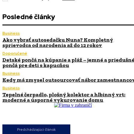
Posledné články
Business
Ako vybrať autosedačku Nuna? Kompletný
sprievodca od narodenia až do 12 rokov
Doporučené
Detské pončá na kúpanie a pláž – jemné a priedušn
pončá pre deti s kapucňou
Business
Kedy má zmysel outsourcovať nábor zamestnanco
Business
Tepelné čerpadlo, plošný kolektor a hlbinný vrt:
moderné a úsporné vykurovanie domu
Predchádzajúci článok