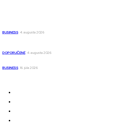
Populárne
Ako vybrať autosedačku Nuna? Kompletný sprievodca od
narodenia až do 12 rokov
BUSINESS
4. augusta 2026
Detské pončá na kúpanie a pláž – jemné a priedušné pončá
pre deti s kapucňou
DOPORUČENÉ
4. augusta 2026
Kedy má zmysel outsourcovať nábor zamestnancov
BUSINESS
16. júla 2026
Odkazy
Novinky
AI
Produkty
Jedlo