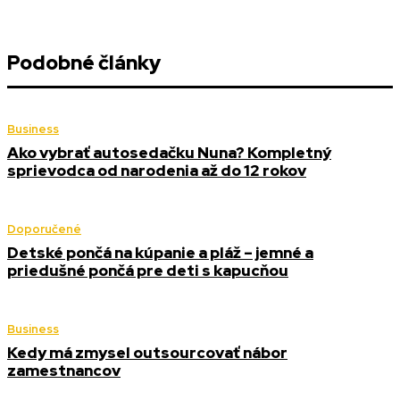
Podobné články
Business
Ako vybrať autosedačku Nuna? Kompletný
sprievodca od narodenia až do 12 rokov
Doporučené
Detské pončá na kúpanie a pláž – jemné a
priedušné pončá pre deti s kapucňou
Business
Kedy má zmysel outsourcovať nábor
zamestnancov