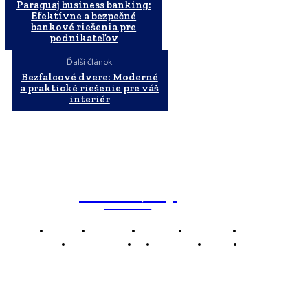
Paraguaj business banking:
Efektívne a bezpečné
bankové riešenia pre
podnikateľov
Ďalší článok
Bezfalcové dvere: Moderné
a praktické riešenie pre váš
interiér
WebMailShop
MAGAZÍN
Domov
Business
Financie
Marketing
Politika
Technológie
AI
Produkty
Jedlo
Káva
WMS