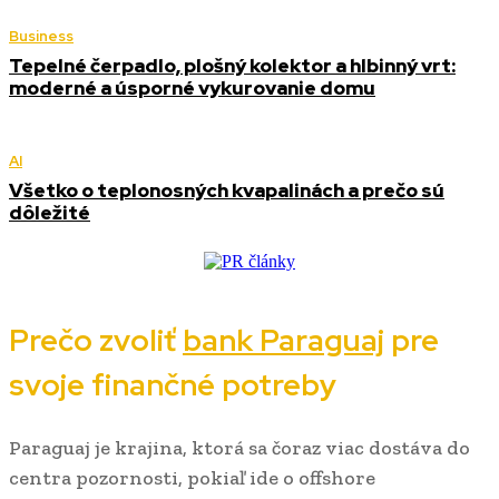
Business
Tepelné čerpadlo, plošný kolektor a hlbinný vrt:
moderné a úsporné vykurovanie domu
AI
Všetko o teplonosných kvapalinách a prečo sú
dôležité
Prečo zvoliť
bank Paraguaj
pre
svoje finančné potreby
Paraguaj je krajina, ktorá sa čoraz viac dostáva do
centra pozornosti, pokiaľ ide o offshore