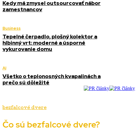
Kedy má zmysel outsourcovať nábor
zamestnancov
Business
Tepelné čerpadlo, plošný kolektor a
hlbinný vrt: moderné a úsporné
vykurovanie domu
AI
Všetko o teplonosných kvapalinách a
prečo sú dôležité
bezfalcové dvere
Čo sú bezfalcové dvere?