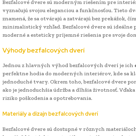
Bezfalcové dvere sú moderným riešením pre interiér
vyznačujú svojou eleganciou a funkčnosťou. Tieto dve
znamená, že sa otvárajú a zatvárajú bez prekážok, čí
minimalistický vzhľad. Bezfalcové dvere sú ideálne p
moderné a esteticky príjemné riešenia pre svoje do
Výhody bezfalcových dverí
Jednou z hlavných výhod bezfalcových dverí je ich
perfektne hodia do moderných interiérov, kde sa klad
jednoduché tvary. Okrem toho, bezfalcové dvere pon
ako je jednoduchšia údržba a dlhšia životnosť. Vďaka 
riziko poškodenia a opotrebovania.
Materiály a dizajn bezfalcových dverí
Bezfalcové dvere sú dostupné v rôznych materiáloch,