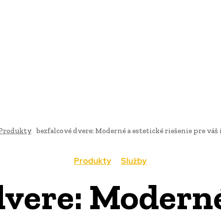
AI
PRODUKTY
JEDLO
BUSINESS
SLUŽBY
NEHNUTEĽ
Produkty
bezfalcové dvere: Moderné a estetické riešenie pre váš 
Produkty
Služby
dvere: Moderné