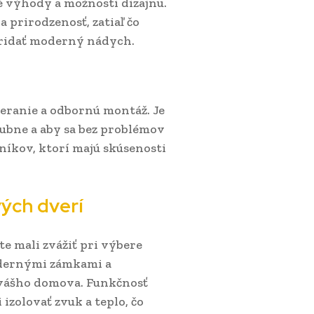
é výhody a možnosti dizajnu.
 prirodzenosť, zatiaľ čo
pridať moderný nádych.
meranie a odbornú montáž. Je
rubne a aby sa bez problémov
rníkov, ktorí majú skúsenosti
ých dverí
e mali zvážiť pri výbere
dernými zámkami a
 vášho domova. Funkčnosť
 izolovať zvuk a teplo, čo