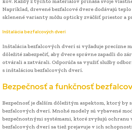
kov. Každý z týchto materiálov prináša svoje vlastn
Napríklad, drevené bezfalcové dvere dodávajú teplo a
sklenené varianty môžu opticky zväčšiť priestor a 
Inštalácia bezfalcových dverí
Inštalácia bezfalcových dverí si vyžaduje precízne 
dôležité zabezpečiť, aby dvere správne zapadli do zá
otvárali a zatvárali. Odporúča sa využiť služby odbo
s inštaláciou bezfalcových dverí.
Bezpečnosť a funkčnosť bezfalcov
Bezpečnosť je ďalším dôležitým aspektom, ktorý by st
bezfalcových dverí. Mnohé modely sú vybavené mo
bezpečnostnými systémami, ktoré zvyšujú ochranu
bezfalcových dverí sa tiež prejavuje v ich schopnosti