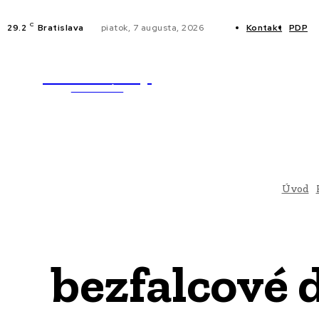
C
29.2
Bratislava
piatok, 7 augusta, 2026
Kontakt
PDP
WebMailShop
NOVINKY
MAGAZÍN
Úvod
bezfalcové 