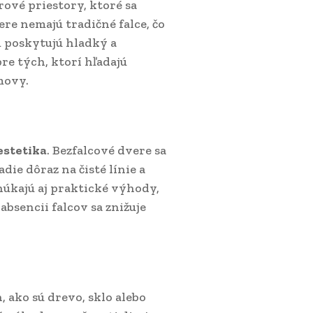
ové priestory, ktoré sa
re nemajú tradičné falce, čo
m poskytujú hladký a
re tých, ktorí hľadajú
movy.
estetika
. Bezfalcové dvere sa
ie dôraz na čisté línie a
úkajú aj praktické výhody,
absencii falcov sa znižuje
 ako sú drevo, sklo alebo