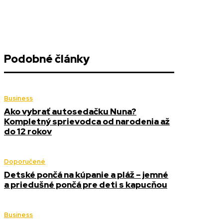
Podobné články
Business
Ako vybrať autosedačku Nuna?
Kompletný sprievodca od narodenia až
do 12 rokov
Doporučené
Detské pončá na kúpanie a pláž – jemné
a priedušné pončá pre deti s kapucňou
Business