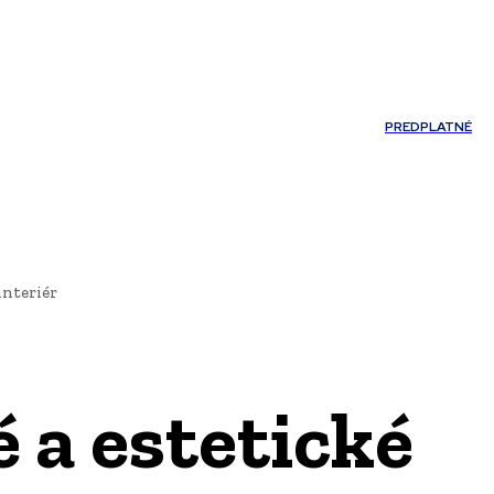
Môj účet
PREDPLATNÉ
NOSTI
JAZYK
interiér
 a estetické