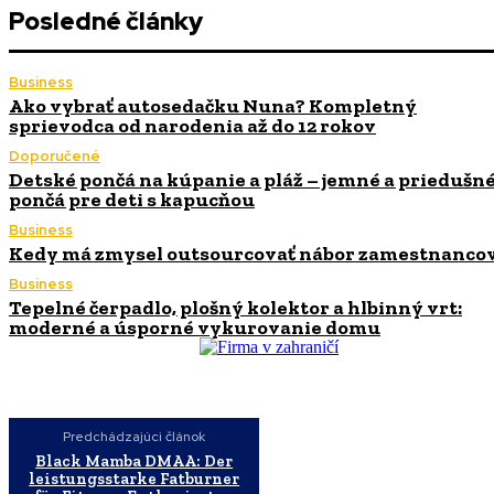
Posledné články
Business
Ako vybrať autosedačku Nuna? Kompletný
sprievodca od narodenia až do 12 rokov
Doporučené
Detské pončá na kúpanie a pláž – jemné a priedušn
pončá pre deti s kapucňou
Business
Kedy má zmysel outsourcovať nábor zamestnanco
Business
Tepelné čerpadlo, plošný kolektor a hlbinný vrt:
moderné a úsporné vykurovanie domu
Predchádzajúci článok
Black Mamba DMAA: Der
leistungsstarke Fatburner