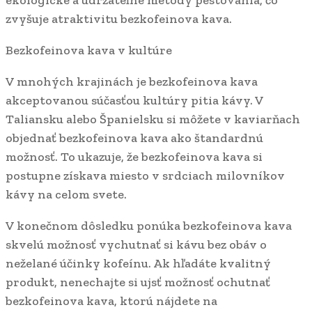
ekologické a udržateľné metódy pestovania, čo
zvyšuje atraktivitu bezkofeinova kava.
Bezkofeinova kava v kultúre
V mnohých krajinách je bezkofeinova kava
akceptovanou súčasťou kultúry pitia kávy. V
Taliansku alebo Španielsku si môžete v kaviarňach
objednať bezkofeinova kava ako štandardnú
možnosť. To ukazuje, že bezkofeinova kava si
postupne získava miesto v srdciach milovníkov
kávy na celom svete.
V konečnom dôsledku ponúka bezkofeinova kava
skvelú možnosť vychutnať si kávu bez obáv o
neželané účinky kofeínu. Ak hľadáte kvalitný
produkt, nenechajte si ujsť možnosť ochutnať
bezkofeinova kava, ktorú nájdete na