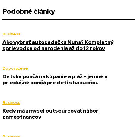
Podobné články
Business
Ako vybrať autosedačku Nuna? Kompletný
sprievodca od narodenia až do 12 rokov
Doporučené
Detské pončá na kúpanie a pláž – jemné a
priedušné pončá pre deti s kapucňou
Business
Kedy má zmysel outsourcovať nábor
zamestnancov
Business