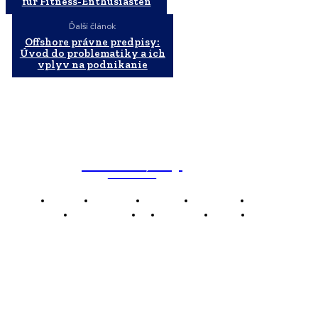
für Fitness-Enthusiasten
Ďalší článok
Offshore právne predpisy:
Úvod do problematiky a ich
vplyv na podnikanie
WebMailShop
MAGAZÍN
Domov
Business
Financie
Marketing
Politika
Technológie
AI
Produkty
Jedlo
Káva
WMS
WebMailShop je moderní technologický magazín,
který vám přináší nejnovější novinky, trendy a analýzy