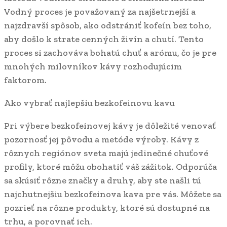
Vodný proces je považovaný za najšetrnejší a
najzdravší spôsob, ako odstrániť kofeín bez toho,
aby došlo k strate cenných živín a chutí. Tento
proces si zachováva bohatú chuť a arómu, čo je pre
mnohých milovníkov kávy rozhodujúcim
faktorom.
Ako vybrať najlepšiu bezkofeinovu kavu
Pri výbere bezkofeinovej kávy je dôležité venovať
pozornosť jej pôvodu a metóde výroby. Kávy z
rôznych regiónov sveta majú jedinečné chuťové
profily, ktoré môžu obohatiť váš zážitok. Odporúča
sa skúsiť rôzne značky a druhy, aby ste našli tú
najchutnejšiu bezkofeinova kava pre vás. Môžete sa
pozrieť na rôzne produkty, ktoré sú dostupné na
trhu, a porovnať ich.