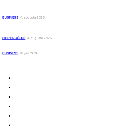
Ako vybrať autosedačku Nuna? Kompletný sprievodca od
narodenia až do 12 rokov
BUSINESS
4. augusta 2026
Detské pončá na kúpanie a pláž – jemné a priedušné pončá
pre deti s kapucňou
DOPORUČENÉ
4. augusta 2026
Kedy má zmysel outsourcovať nábor zamestnancov
BUSINESS
16. júla 2026
Odkazy
Novinky
AI
Produkty
Jedlo
Business
Služby