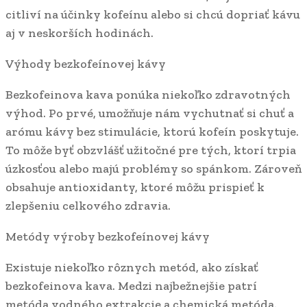
citliví na účinky kofeínu alebo si chcú dopriať kávu
aj v neskorších hodinách.
Výhody bezkofeínovej kávy
Bezkofeinova kava ponúka niekoľko zdravotných
výhod. Po prvé, umožňuje nám vychutnať si chuť a
arómu kávy bez stimulácie, ktorú kofeín poskytuje.
To môže byť obzvlášť užitočné pre tých, ktorí trpia
úzkosťou alebo majú problémy so spánkom. Zároveň
obsahuje antioxidanty, ktoré môžu prispieť k
zlepšeniu celkového zdravia.
Metódy výroby bezkofeínovej kávy
Existuje niekoľko rôznych metód, ako získať
bezkofeinova kava. Medzi najbežnejšie patrí
metóda vodného extrakcie a chemická metóda.