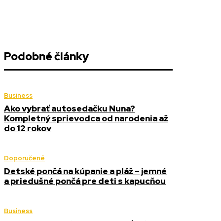
Podobné články
Business
Ako vybrať autosedačku Nuna?
Kompletný sprievodca od narodenia až
do 12 rokov
Doporučené
Detské pončá na kúpanie a pláž – jemné
a priedušné pončá pre deti s kapucňou
Business