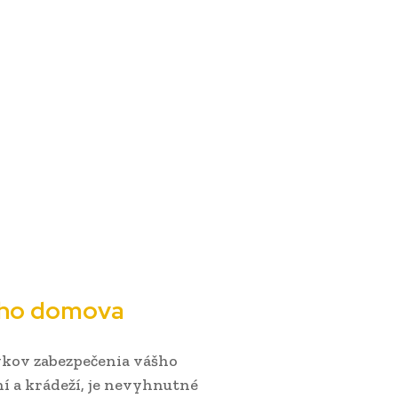
šho domova
vkov zabezpečenia vášho
ní a krádeží, je nevyhnutné