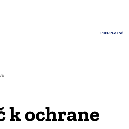
Môj účet
PREDPLATNÉ
NOSTI
JAZYK
va
č k ochrane