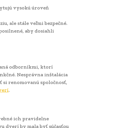
kytujú vysokú úroveň
iu, ale stále veľmi bezpečné.
 posilnené, aby dosiahli
aná odborníkmi, ktorí
nkčné. Nesprávna inštalácia
ať si renomovanú spoločnosť,
verí
.
trebné ich pravidelne
u dverí by mala byť súčasťou