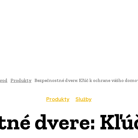
AI
PRODUKTY
JEDLO
BUSINESS
SLUŽBY
NEHNUTEĽ
vod
Produkty
Bezpečnostné dvere: Kľúč k ochrane vášho domo
Produkty
Služby
né dvere: Kľú