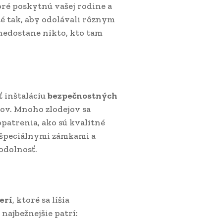
oré poskytnú vašej rodine a
é tak, aby odolávali rôznym
 nedostane nikto, kto tam
ť inštaláciu
bezpečnostných
jov. Mnoho zlodejov sa
patrenia, ako sú kvalitné
é špeciálnymi zámkami a
odolnosť.
erí
, ktoré sa líšia
najbežnejšie patrí: