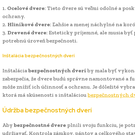
1.
Ocelové dvere
: Tieto dvere sú veľmi odolné a pos
ochrany.
2.
Hliníkové dvere
: Ľahšie a menej náchylné na koróz
3.
Drevené dvere
: Esteticky príjemné, ale musia byť
potrebnú úroveň bezpečnosti.
Inštalácia bezpečnostných dverí
Inštalácia
bezpečnostných dverí
by mala byť vykon
zabezpečia, že dvere budú správne namontované a fu
môže znížiť ich účinnosť a ochranu. Je dôležité vybr
ktorá má skúsenosti s inštaláciou
bezpečnostných d
Údržba bezpečnostných dverí
Aby
bezpečnostné dvere
plnili svoju funkciu, je po
udržiavať. Kontrola zámkov, pántov a celkového stav