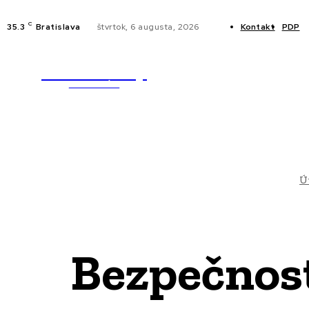
C
35.3
Bratislava
štvrtok, 6 augusta, 2026
Kontakt
PDP
WebMailShop
NOVINKY
MAGAZÍN
Ú
Bezpečnost