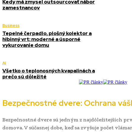
Kedy má zmysel outsourcovať nábor
zamestnancov
Business
Tepelné čerpadlo, plošný kolektor a
hlbinný vrt: moderné a úsporné
vykurovanie domu
AI
Všetko o teplonosných kvapalinách a
prečo sú dôležité
Bezpečnostné dvere: Ochrana vá
Bezpečnostné dvere sú jedným z najdôležitejších pr
domova. V súčasnej dobe, keď sa zvyšuje počet vláma