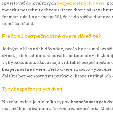
investovať do kvalitných
bezpečnostných dverí
, kt
majetku potrebnú ochranu. Tieto dvere sú navrhnut
formám násilia a zabezpečili, že sa do vášho domova
nemá čo hľadať.
Prečo sú bezpečnostné dvere dôležité?
Jedným z hlavných dôvodov, prečo by ste mali zváži
dverí
, je ich schopnosť odradiť potenciálnych zlode
vyhýba domom, ktoré majú viditeľné bezpečnostné o
bezpečnostné dvere
. Tieto dvere sú často vybaven
ďalšími bezpečnostnými prvkami, ktoré zvyšujú ich 
Typy bezpečnostných dverí
Na trhu existuje niekoľko typov
bezpečnostných dv
materiálom, dizajnom a úrovňou zabezpečenia. Medzi 