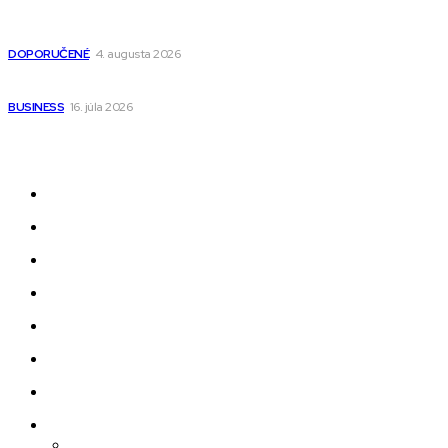
Detské pončá na kúpanie a pláž – jemné a priedušné pončá
pre deti s kapucňou
DOPORUČENÉ
4. augusta 2026
Kedy má zmysel outsourcovať nábor zamestnancov
BUSINESS
16. júla 2026
Odkazy
Novinky
AI
Produkty
Jedlo
Business
Služby
Nehnuteľnosti
Jazyk
Slovenčina