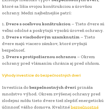
ktoré sa líšia svojou konštrukciou a úrovňou
ochrany. Medzi najbežnejšie patrí:
1.
Dvere s oceľovou konštrukciou
– Tieto dvere sú
veľmi odolné a poskytujú vysokú úroveň ochrany.
2.
Dvere s viacbodovým uzamknutím
– Tieto
dvere majú viacero zámkov, ktoré zvyšujú
bezpečnosť.
3.
Dvere s protipožiarnou ochranou
– Okrem
ochrany pred vlámaním chránia aj pred ohňom.
Výhody investície do bezpečnostných dverí
Investícia do
bezpečnostných dverí
prináša
množstvo výhod. Okrem zvýšenej ochrany pred
zlodejmi môžu tieto dvere tiež zlepšiť energetickú
účinnosť vášho domova. Kvalitné
bezpečnostné