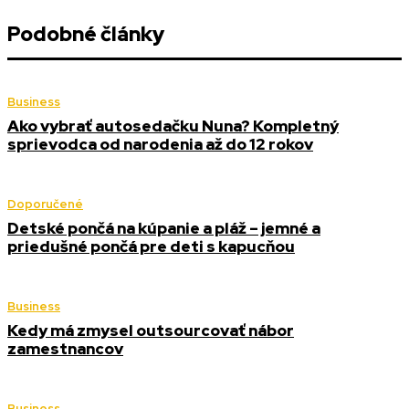
Podobné články
Business
Ako vybrať autosedačku Nuna? Kompletný
sprievodca od narodenia až do 12 rokov
Doporučené
Detské pončá na kúpanie a pláž – jemné a
priedušné pončá pre deti s kapucňou
Business
Kedy má zmysel outsourcovať nábor
zamestnancov
Business