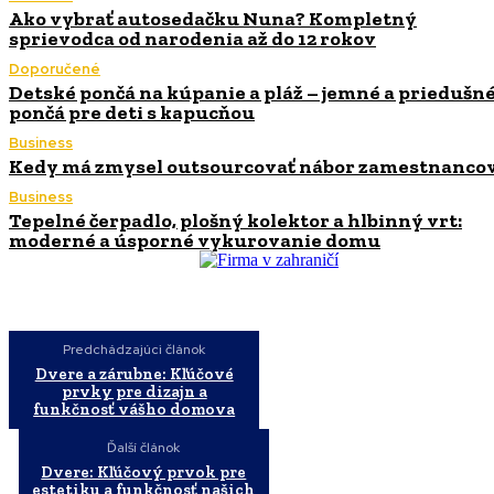
Ako vybrať autosedačku Nuna? Kompletný
sprievodca od narodenia až do 12 rokov
Doporučené
Detské pončá na kúpanie a pláž – jemné a priedušn
pončá pre deti s kapucňou
Business
Kedy má zmysel outsourcovať nábor zamestnanco
Business
Tepelné čerpadlo, plošný kolektor a hlbinný vrt:
moderné a úsporné vykurovanie domu
Predchádzajúci článok
Dvere a zárubne: Kľúčové
prvky pre dizajn a
funkčnosť vášho domova
Ďalší článok
Dvere: Kľúčový prvok pre
estetiku a funkčnosť našich