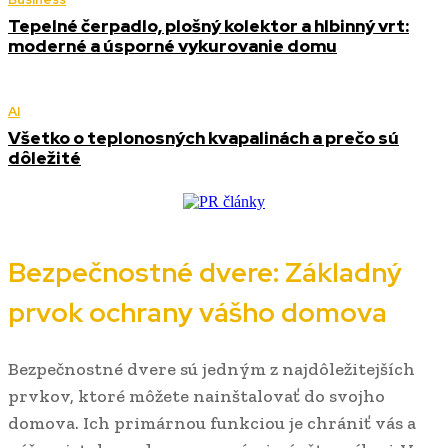
Tepelné čerpadlo, plošný kolektor a hlbinný vrt:
moderné a úsporné vykurovanie domu
AI
Všetko o teplonosných kvapalinách a prečo sú
dôležité
Bezpečnostné dvere: Základný
prvok ochrany vášho domova
Bezpečnostné dvere sú jedným z najdôležitejších
prvkov, ktoré môžete nainštalovať do svojho
domova. Ich primárnou funkciou je chrániť vás a