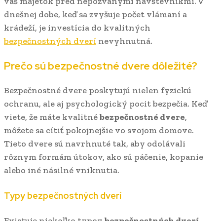
váš majetok pred nepozvanými návštevníkmi. V
dnešnej dobe, keď sa zvyšuje počet vlámaní a
krádeží, je investícia do kvalitných
bezpečnostných dverí
nevyhnutná.
Prečo sú bezpečnostné dvere dôležité?
Bezpečnostné dvere poskytujú nielen fyzickú
ochranu, ale aj psychologický pocit bezpečia. Keď
viete, že máte kvalitné
bezpečnostné dvere
,
môžete sa cítiť pokojnejšie vo svojom domove.
Tieto dvere sú navrhnuté tak, aby odolávali
rôznym formám útokov, ako sú páčenie, kopanie
alebo iné násilné vniknutia.
Typy bezpečnostných dverí
Existuje niekoľko typov
bezpečnostných dverí
,