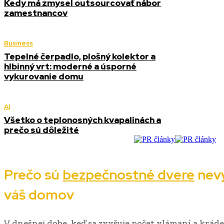
Kedy má zmysel outsourcovať nábor
zamestnancov
Business
Tepelné čerpadlo, plošný kolektor a
hlbinný vrt: moderné a úsporné
vykurovanie domu
AI
Všetko o teplonosných kvapalinách a
prečo sú dôležité
Prečo sú
bezpečnostné dvere
nev
váš domov
V dnešnej dobe, keď sa zvyšuje počet vlámaní a krádeží