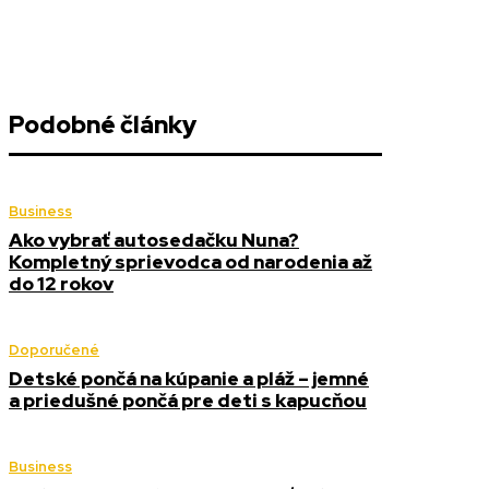
Podobné články
Business
Ako vybrať autosedačku Nuna?
Kompletný sprievodca od narodenia až
do 12 rokov
Doporučené
Detské pončá na kúpanie a pláž – jemné
a priedušné pončá pre deti s kapucňou
Business