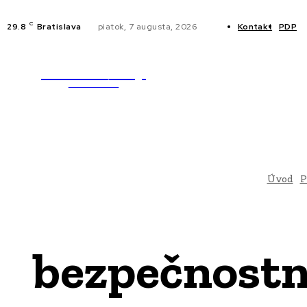
C
29.8
Bratislava
piatok, 7 augusta, 2026
Kontakt
PDP
WebMailShop
NOVINKY
MAGAZÍN
Úvod
P
bezpečnostn