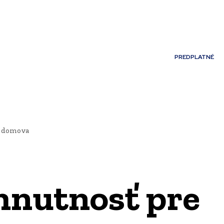
Môj účet
PREDPLATNÉ
NOSTI
JAZYK
o domova
hnutnosť pre