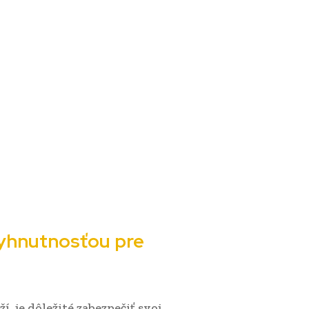
yhnutnosťou pre
, je dôležité zabezpečiť svoj