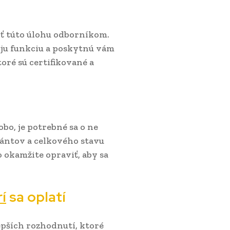
riť túto úlohu odborníkom.
voju funkciu a poskytnú vám
oré sú certifikované a
bo, je potrebné sa o ne
pántov a celkového stavu
o okamžite opraviť, aby sa
í
sa oplatí
epších rozhodnutí, ktoré