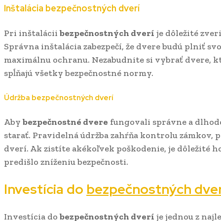
Inštalácia
bezpečnostných dverí
Pri inštalácii
bezpečnostných dverí
je dôležité zve
Správna inštalácia zabezpečí, že dvere budú plniť s
maximálnu ochranu. Nezabudnite si vybrať dvere, kt
spĺňajú všetky bezpečnostné normy.
Údržba
bezpečnostných dverí
Aby
bezpečnostné dvere
fungovali správne a dlhodo
starať. Pravidelná údržba zahŕňa kontrolu zámkov, 
dverí. Ak zistíte akékoľvek poškodenie, je dôležité h
predišlo zníženiu bezpečnosti.
Investícia do
bezpečnostných dver
Investícia do
bezpečnostných dverí
je jednou z najl