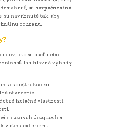
 dosiahnuť, sú
bezpečnostné
e; sú navrhnuté tak, aby
ximálnu ochranu.
y?
álov, ako sú oceľ alebo
 odolnosť. Ich hlavné výhody
om a konštrukcii sú
lné otvorenie.
dobré izolačné vlastnosti,
sti.
né v rôznych dizajnoch a
 k vášmu exteriéru.