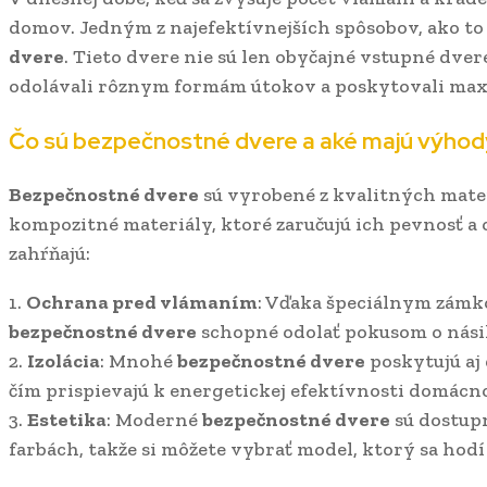
domov. Jedným z najefektívnejších spôsobov, ako to
dvere
. Tieto dvere nie sú len obyčajné vstupné dver
odolávali rôznym formám útokov a poskytovali ma
Čo sú
bezpečnostné dvere
a aké majú výhod
Bezpečnostné dvere
sú vyrobené z kvalitných materi
kompozitné materiály, ktoré zaručujú ich pevnosť a
zahŕňajú:
1.
Ochrana pred vlámaním
: Vďaka špeciálnym zámk
bezpečnostné dvere
schopné odolať pokusom o nási
2.
Izolácia
: Mnohé
bezpečnostné dvere
poskytujú aj 
čím prispievajú k energetickej efektívnosti domácno
3.
Estetika
: Moderné
bezpečnostné dvere
sú dostup
farbách, takže si môžete vybrať model, ktorý sa hodí