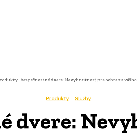
AI
PRODUKTY
JEDLO
BUSINESS
SLUŽBY
NEHNUTEĽ
rodukty
bezpečnostné dvere: Nevyhnutnosť pre ochranu vášh
Produkty
Služby
é dvere: Nevy