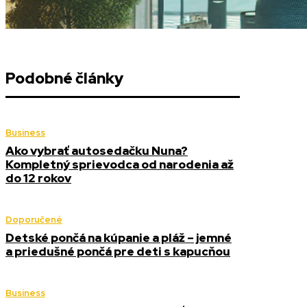
Podobné články
Business
Ako vybrať autosedačku Nuna?
Kompletný sprievodca od narodenia až
do 12 rokov
Doporučené
Detské pončá na kúpanie a pláž – jemné
a priedušné pončá pre deti s kapucňou
Business