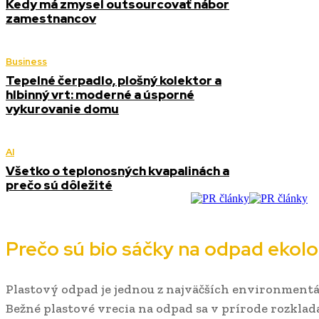
Kedy má zmysel outsourcovať nábor
zamestnancov
Business
Tepelné čerpadlo, plošný kolektor a
hlbinný vrt: moderné a úsporné
vykurovanie domu
AI
Všetko o teplonosných kvapalinách a
prečo sú dôležité
Prečo sú bio sáčky na odpad ekol
Plastový odpad je jednou z najväčších environmentá
Bežné plastové vrecia na odpad sa v prírode rozkla