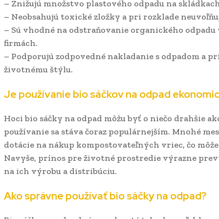
– Znižujú množstvo plastového odpadu na skládkach
– Neobsahujú toxické zložky a pri rozklade neuvoľňuj
– Sú vhodné na odstraňovanie organického odpadu 
firmách.
– Podporujú zodpovedné nakladanie s odpadom a pr
životnému štýlu.
Je používanie bio sáčkov na odpad ekonomi
Hoci bio sáčky na odpad môžu byť o niečo drahšie ako
používanie sa stáva čoraz populárnejším. Mnohé mes
dotácie na nákup kompostovateľných vriec, čo môže 
Navyše, prínos pre životné prostredie výrazne prev
na ich výrobu a distribúciu.
Ako správne používať bio sáčky na odpad?