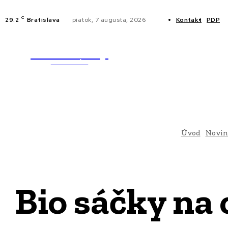
C
29.2
Bratislava
piatok, 7 augusta, 2026
Kontakt
PDP
WebMailShop
NOVINKY
MAGAZÍN
Úvod
Novin
Bio sáčky na 