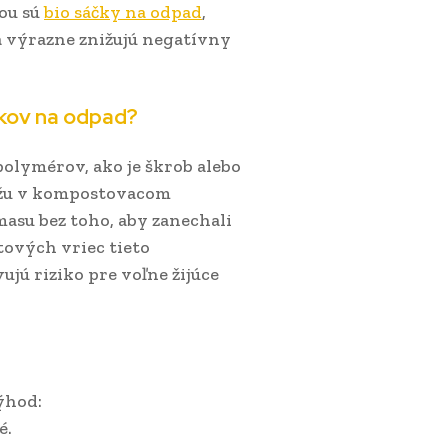
vou sú
bio sáčky na odpad
,
a výrazne znižujú negatívny
čkov na odpad?
olymérov, ako je škrob alebo
kážu v kompostovacom
masu bez toho, aby zanechali
tových vriec tieto
jú riziko pre voľne žijúce
ýhod:
é.