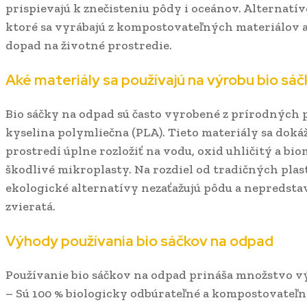
prispievajú k znečisteniu pôdy i oceánov. Alternatí
ktoré sa vyrábajú z kompostovateľných materiálov 
dopad na životné prostredie.
Aké materiály sa používajú na výrobu bio sá
Bio sáčky na odpad sú často vyrobené z prírodných p
kyselina polymliečna (PLA). Tieto materiály sa do
prostredí úplne rozložiť na vodu, oxid uhličitý a bio
škodlivé mikroplasty. Na rozdiel od tradičných plas
ekologické alternatívy nezaťažujú pôdu a nepredstavu
zvieratá.
Výhody používania bio sáčkov na odpad
Používanie bio sáčkov na odpad prináša množstvo v
– Sú 100 % biologicky odbúrateľné a kompostovateľn