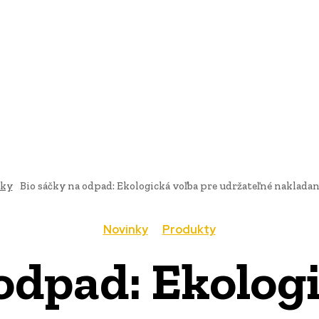
AI
PRODUKTY
JEDLO
BUSINESS
SLUŽBY
NEHNUTEĽ
ky
Bio sáčky na odpad: Ekologická voľba pre udržateľné naklada
Novinky
Produkty
odpad: Ekolog