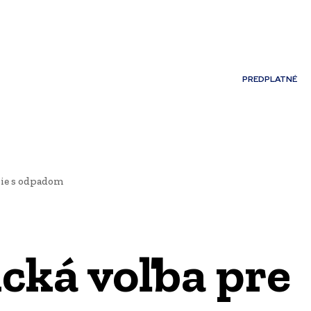
Môj účet
PREDPLATNÉ
NOSTI
JAZYK
nie s odpadom
ická voľba pre