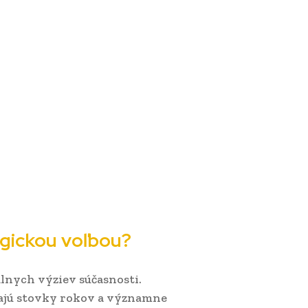
ogickou voľbou?
lnych výziev súčasnosti.
dajú stovky rokov a významne