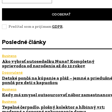
ODOBERAŤ
Prečítal som a prijímam
GDPR
.
Posledné články
Business
Ako vybrať autosedačku Nuna? Kompletný
sprievodca od narodenia až do 12 rokov
Doporučené
Detské pončá na kúpanie a pláž – jemné a priedušn
pončá pre deti s kapucňou
Business
Kedy má zmysel outsourcovať nábor zamestnanco
Business
Tepelné čerpadlo, plošný kolektor a hlbinný vrt:
moderné a úsporné vykurovanie domu