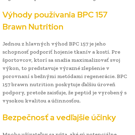
Výhody používania BPC 157
Brawn Nutrition
Jednou z hlavných výhod BPC 157 je jeho
schopnosť podporiť hojenie tkanív a kostí. Pre
športovcov, ktorí sa snažia maximalizovať svoj
výkon, to predstavuje výrazné zlepšenie v
porovnaní s bežnými metódami regenerácie. BPC
157 brawn nutrition poskytuje ďalšiu úroveň
podpory, pretože zaisťuje, že peptid je vyrobený s
vysokou kvalitou a účinnosťou.
Bezpečnosť a vedľajšie účinky
Mnoho užívateľov sa pýta, aké sú potenciálne