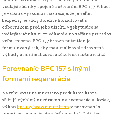
vedľajšie účinky spojené s užívaním BPC 157. A hoci
je väčšina výskumov naznačuje, že je veľmi
bezpečný, je vždy dôležité konzultovať s
odborníkom pred jeho užitím. Vyskytujúce sa
vedľajšie účinky sú zriedkavé a vo väčšine prípadov
veľmi mierne. BPC 157 brawn nutrition je
formulovaný tak, aby maximalizoval zdravotné
výhody a minimalizoval akékoľvek možné riziká.
Porovnanie BPC 157 s inými
formami regenerácie
Na trhu existuje množstvo produktov, ktoré
sľubujú rýchlejšie uzdravenie a regeneráciu. Avšak,
výkon
bpc 157 brawn nutrition
v porovnaní s
inými metodami je obzvlášť nápadný. Zatiaľ čo