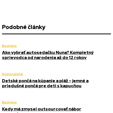
Podobné články
Business
Ako vybrať autosedačku Nuna? Kompletný
sprievodca od narodenia až do 12 rokov
Doporučené
Detské pončá na kúpanie a pláž – jemné a
priedušné pončá pre deti s kapucňou
Business
Kedy má zmysel outsourcovať nábor