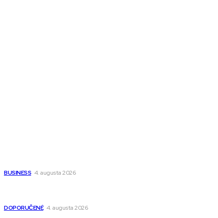
Melds CZ
Town Talk
Magazín AI
All The Best
Magazín PRO
Fitness MEDIUM
Wisdom-All-The-Best
Populárne
Ako vybrať autosedačku Nuna? Kompletný sprievodca od
narodenia až do 12 rokov
BUSINESS
4. augusta 2026
Detské pončá na kúpanie a pláž – jemné a priedušné pončá
pre deti s kapucňou
DOPORUČENÉ
4. augusta 2026