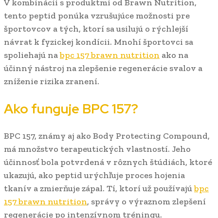
V kombinácii s produktmi od Brawn Nutrition,
tento peptid ponúka vzrušujúce možnosti pre
športovcov a tých, ktorí sa usilujú o rýchlejší
návrat k fyzickej kondícii. Mnohí športovci sa
spoliehajú na
bpc 157 brawn nutrition
ako na
účinný nástroj na zlepšenie regenerácie svalov a
zníženie rizika zranení.
Ako funguje BPC 157?
BPC 157, známy aj ako Body Protecting Compound,
má množstvo terapeutických vlastností. Jeho
účinnosť bola potvrdená v rôznych štúdiách, ktoré
ukazujú, ako peptid urýchľuje proces hojenia
tkanív a zmierňuje zápal. Tí, ktorí už používajú
bpc
157 brawn nutrition
, správy o výraznom zlepšení
regenerácie po intenzívnom tréningu.