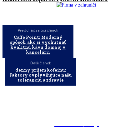
Predchádzajúci článok
Caffe Point: Moderný
spôsob, ako si vychutnať
kvalitnú kávu doma aj v
kancelárii
Ďalší článok
denny prijem kofeinu:
Faktory ovplyvňujúce našu
toleranciu a zdravie
WebMailShop
MAGAZÍN