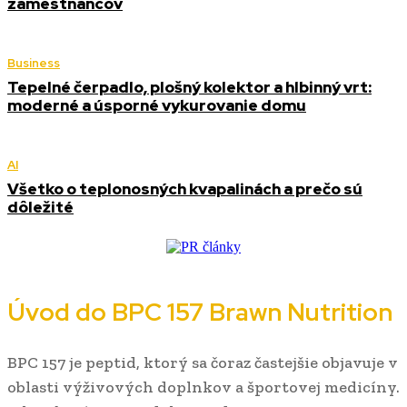
zamestnancov
Business
Tepelné čerpadlo, plošný kolektor a hlbinný vrt:
moderné a úsporné vykurovanie domu
AI
Všetko o teplonosných kvapalinách a prečo sú
dôležité
Úvod do BPC 157 Brawn Nutrition
BPC 157 je peptid, ktorý sa čoraz častejšie objavuje v
oblasti výživových doplnkov a športovej medicíny.