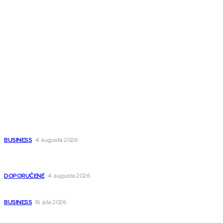
Magazín AI
All The Best
Magazín PRO
Fitness MEDIUM
Wisdom-All-The-Best
Populárne
Ako vybrať autosedačku Nuna? Kompletný sprievodca od
narodenia až do 12 rokov
BUSINESS
4. augusta 2026
Detské pončá na kúpanie a pláž – jemné a priedušné pončá
pre deti s kapucňou
DOPORUČENÉ
4. augusta 2026
Kedy má zmysel outsourcovať nábor zamestnancov
BUSINESS
16. júla 2026