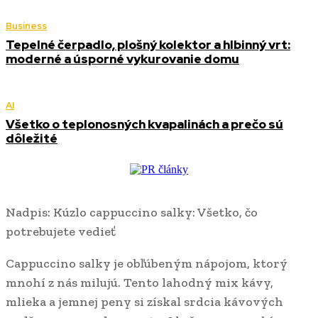
Business
Tepelné čerpadlo, plošný kolektor a hlbinný vrt:
moderné a úsporné vykurovanie domu
AI
Všetko o teplonosných kvapalinách a prečo sú
dôležité
Nadpis: Kúzlo cappuccino salky: Všetko, čo
potrebujete vedieť
Cappuccino salky je obľúbeným nápojom, ktorý
mnohí z nás milujú. Tento lahodný mix kávy,
mlieka a jemnej peny si získal srdcia kávových