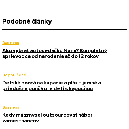
Podobné články
Business
Ako vybrať autosedačku Nuna? Kompletný
sprievodca od narodenia až do 12 rokov
Doporučené
Detské pončá na kúpanie a pláž – jemné a
priedušné pončá pre deti s kapucňou
Business
Kedy má zmysel outsourcovať nábor
zamestnancov