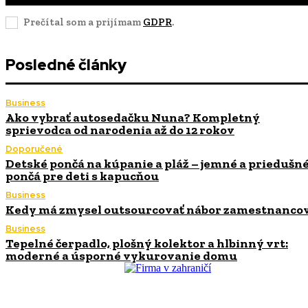
Prečítal som a prijímam
GDPR
.
Posledné články
Business
Ako vybrať autosedačku Nuna? Kompletný
sprievodca od narodenia až do 12 rokov
Doporučené
Detské pončá na kúpanie a pláž – jemné a priedušn
pončá pre deti s kapucňou
Business
Kedy má zmysel outsourcovať nábor zamestnanco
Business
Tepelné čerpadlo, plošný kolektor a hlbinný vrt:
moderné a úsporné vykurovanie domu