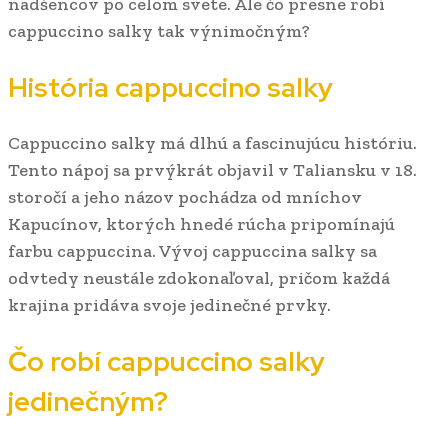
nadšencov po celom svete. Ale čo presne robí
cappuccino salky tak výnimočným?
História cappuccino salky
Cappuccino salky má dlhú a fascinujúcu históriu.
Tento nápoj sa prvýkrát objavil v Taliansku v 18.
storočí a jeho názov pochádza od mníchov
Kapucínov, ktorých hnedé rúcha pripomínajú
farbu cappuccina. Vývoj cappuccina salky sa
odvtedy neustále zdokonaľoval, pričom každá
krajina pridáva svoje jedinečné prvky.
Čo robí cappuccino salky
jedinečným?