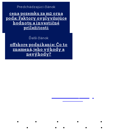
Predchádzajúci článok
cena pozemku za m2 orna
poda: Faktory ovplyvňujúce
hodnotu a investičné
príležitosti
Ďalší článok
offshore podnikanie: Čo to
znamená, jeho výhody a
nevýhody?
WebMailShop
MAGAZÍN
Domov
Business
Financie
Marketing
Politika
Technológie
AI
Produkty
Jedlo
Káva