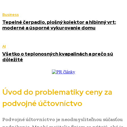
Business
Tepelné čerpadlo, plošný kolektor a hlbinný vrt:
moderné a úsporné vykurovanie domu
AI
Všetko o teplonosných kvapalinách a prečo sú
dôležité
Úvod do problematiky ceny za
podvojné účtovníctvo
Podvojné účtovníctvo je neodmysliteľnou súčasťou
podnikania. Mnohí majitelia firiem sa pýtajú, aká je