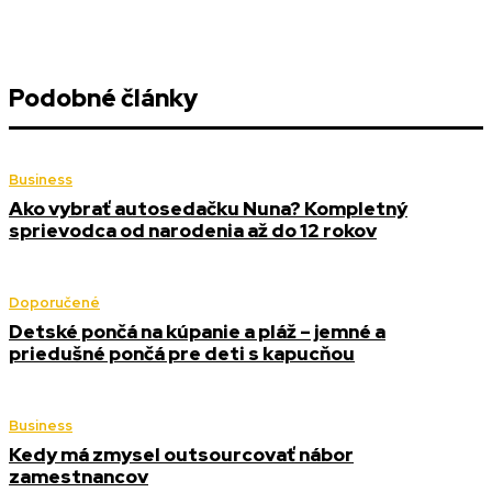
Podobné články
Business
Ako vybrať autosedačku Nuna? Kompletný
sprievodca od narodenia až do 12 rokov
Doporučené
Detské pončá na kúpanie a pláž – jemné a
priedušné pončá pre deti s kapucňou
Business
Kedy má zmysel outsourcovať nábor
zamestnancov