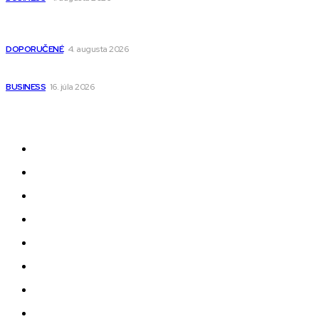
Detské pončá na kúpanie a pláž – jemné a priedušné pončá
pre deti s kapucňou
DOPORUČENÉ
4. augusta 2026
Kedy má zmysel outsourcovať nábor zamestnancov
BUSINESS
16. júla 2026
Odkazy
Novinky
AI
Produkty
Jedlo
Business
Služby
Nehnuteľnosti
Jazyk