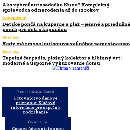
Ako vybrať autosedačku Nuna? Kompletný
sprievodca od narodenia až do 12 rokov
Doporučené
Detské pončá na kúpanie a pláž – jemné a priedušn
pončá pre deti s kapucňou
Business
Kedy má zmysel outsourcovať nábor zamestnanco
Business
Tepelné čerpadlo, plošný kolektor a hlbinný vrt:
moderné a úsporné vykurovanie domu
Predchádzajúci článok
Účtovníctvo daňové
priznanie: Kľúčové
informácie pre úspešné
podnikanie
Ďalší článok
Cena za účtovníctvo sro: