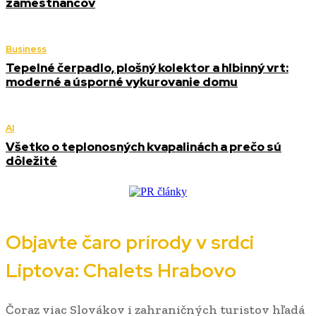
zamestnancov
Business
Tepelné čerpadlo, plošný kolektor a hlbinný vrt:
moderné a úsporné vykurovanie domu
AI
Všetko o teplonosných kvapalinách a prečo sú
dôležité
Objavte čaro prírody v srdci
Liptova: Chalets Hrabovo
Čoraz viac Slovákov i zahraničných turistov hľadá