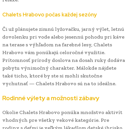
Chalets Hrabovo počas každej sezóny
Či už plánujete zimnú lyžovačku, jarný výlet, letnú
dovolenku pri vode alebo jesennú pohodu pri káve
na terase s výhľadom na farebné lesy, Chalets
Hrabovo vám ponúkajú celoročné využitie.
Prítomnosť prírody doslova na dosah ruky dodáva
pobytu výnimočný charakter. Málokde nájdete
také ticho, ktoré by ste si mohli skutočne
vychutnať — Chalets Hrabovo sú na to ideálne.
Rodinné výlety a možnosti zábavy
Okolie Chalets Hrabovo ponúka množstvo aktivít
vhodných pre všetky vekové kategórie. Pre
rodiny s deťmi je veľkým lákadlom detské ihrisko,