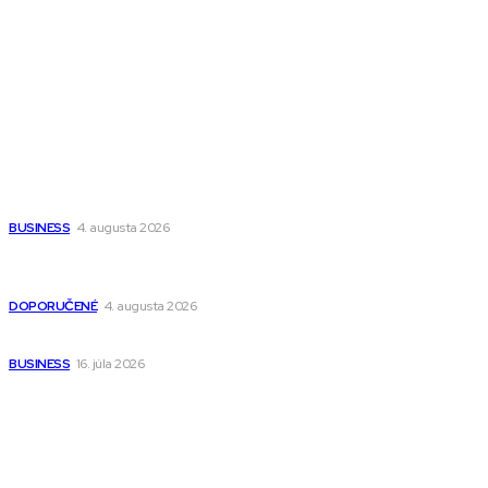
Fitness MEDIUM
Wisdom-All-The-Best
Populárne
Ako vybrať autosedačku Nuna? Kompletný sprievodca od
narodenia až do 12 rokov
BUSINESS
4. augusta 2026
Detské pončá na kúpanie a pláž – jemné a priedušné pončá
pre deti s kapucňou
DOPORUČENÉ
4. augusta 2026
Kedy má zmysel outsourcovať nábor zamestnancov
BUSINESS
16. júla 2026
Odkazy