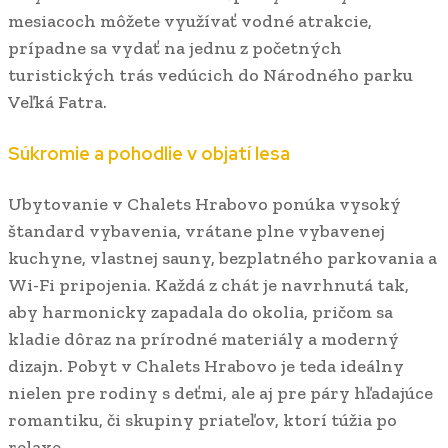
mesiacoch môžete využívať vodné atrakcie,
prípadne sa vydať na jednu z početných
turistických trás vedúcich do Národného parku
Veľká Fatra.
Súkromie a pohodlie v objatí lesa
Ubytovanie v Chalets Hrabovo ponúka vysoký
štandard vybavenia, vrátane plne vybavenej
kuchyne, vlastnej sauny, bezplatného parkovania a
Wi-Fi pripojenia. Každá z chát je navrhnutá tak,
aby harmonicky zapadala do okolia, pričom sa
kladie dôraz na prírodné materiály a moderný
dizajn. Pobyt v Chalets Hrabovo je teda ideálny
nielen pre rodiny s deťmi, ale aj pre páry hľadajúce
romantiku, či skupiny priateľov, ktorí túžia po
relaxe.