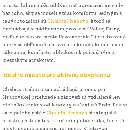
miesta, kde si môžu oddýchnuť uprostred prírody
bez toho, aby sa museli vzdať komfortu. Jedným z
takýchto miest sú
Chalets Hrabovo
, ktoré sa
nachádzajú v nádhernom prostredí Veľkej Fatry,
neďaleko centra mesta Ružomberok. Tieto drevené
chaty sú obľúbené pre svoju dokonalú kombináciu
súkromia, komfortu a blízkosti k prírodným aj
mestským atrakciám.
Ideálne miesto pre aktívnu dovolenku
Chalets Hrabovo sa nachádzajú priamo pri
Hrabovskej priehrade a zároveň sú vzdialené len
niekoľko krokov od lanovky na Malinô Brdo. Práve
táto poloha robí z
Chalets Hrabovo
strategické
miesto pre turistov, ktorí milujú turistiku, horské
bicyklovanie alebo zimné športy. V letných