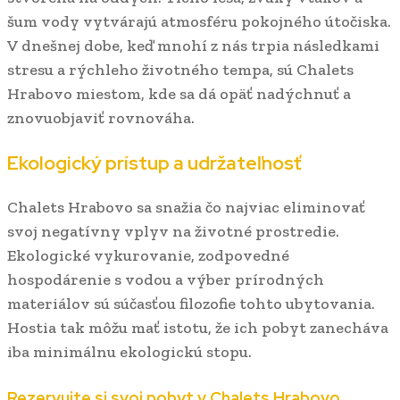
šum vody vytvárajú atmosféru pokojného útočiska.
V dnešnej dobe, keď mnohí z nás trpia následkami
stresu a rýchleho životného tempa, sú Chalets
Hrabovo miestom, kde sa dá opäť nadýchnuť a
znovuobjaviť rovnováha.
Ekologický prístup a udržateľnosť
Chalets Hrabovo sa snažia čo najviac eliminovať
svoj negatívny vplyv na životné prostredie.
Ekologické vykurovanie, zodpovedné
hospodárenie s vodou a výber prírodných
materiálov sú súčasťou filozofie tohto ubytovania.
Hostia tak môžu mať istotu, že ich pobyt zanecháva
iba minimálnu ekologickú stopu.
Rezervujte si svoj pobyt v Chalets Hrabovo