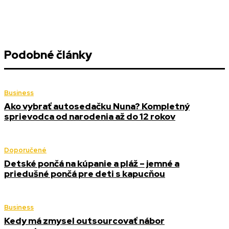
Podobné články
Business
Ako vybrať autosedačku Nuna? Kompletný
sprievodca od narodenia až do 12 rokov
Doporučené
Detské pončá na kúpanie a pláž – jemné a
priedušné pončá pre deti s kapucňou
Business
Kedy má zmysel outsourcovať nábor