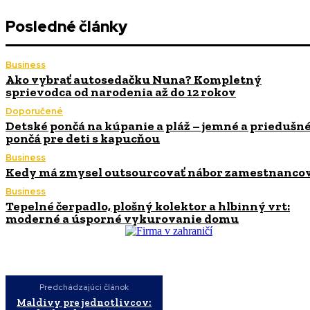
Posledné články
Business
Ako vybrať autosedačku Nuna? Kompletný
sprievodca od narodenia až do 12 rokov
Doporučené
Detské pončá na kúpanie a pláž – jemné a priedušn
pončá pre deti s kapucňou
Business
Kedy má zmysel outsourcovať nábor zamestnanco
Business
Tepelné čerpadlo, plošný kolektor a hlbinný vrt:
moderné a úsporné vykurovanie domu
Predchádzajúci článok
Maldivy pre jednotlivcov: