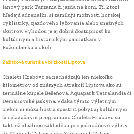
lanový park Tarzania či jazda na koni. Tí, ktorí
hľadajú adrenalín, si zamilujú možnosti horskej
cyklistiky, zjazdového lyžovania alebo snežných
skútrov. Výhodou je aj dobrá dostupnosť ku
kultúrnym a historickým pamiatkam v
Ružomberku a okolí.
Zážitková turistika v blízkosti Liptova
Chalets Hrabovo sa nachádzajú len niekoľko
kilometrov od známych atrakcií Liptova ako sú
termálne kúpele Bešeňová, Aquapark Tatralandia či
Demänovské jaskyne. Vďaka týmto výletným
cieľom si môžu hostia spestriť pobyt aj kultúrnym
či relaxačným programom. Chalets Hrabovo sú
taktiež ideálnou základňou pre jednodňové výlety
do Nízkych Tatier alebo Západných Tatier.