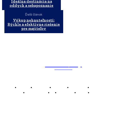
Ideálna destinácia na
oddych a sebapoznanie
Ďalší článok
Výkup nehnuteľností:
Rýchle a efektívne riešenie
pre majiteľov
WebMailShop
MAGAZÍN
Domov
Business
Financie
Marketing
Politika
Technológie
AI
Produkty
Jedlo
Káva
WMS