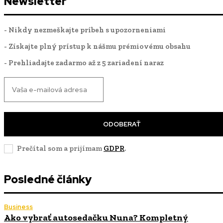
Newsletter
- Nikdy nezmeškajte príbeh s upozorneniami
- Získajte plný prístup k nášmu prémiovému obsahu
- Prehliadajte zadarmo až z 5 zariadení naraz
ODOBERAŤ
Prečítal som a prijímam
GDPR
.
Posledné články
Business
Ako vybrať autosedačku Nuna? Kompletný