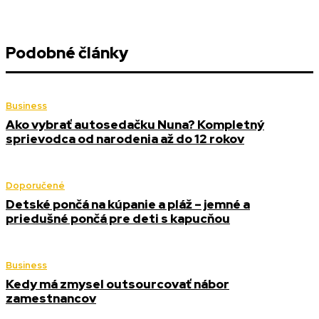
Podobné články
Business
Ako vybrať autosedačku Nuna? Kompletný
sprievodca od narodenia až do 12 rokov
Doporučené
Detské pončá na kúpanie a pláž – jemné a
priedušné pončá pre deti s kapucňou
Business
Kedy má zmysel outsourcovať nábor
zamestnancov