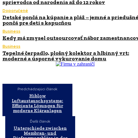
sprievodca od narodenia až do 12 rokov
Doporučené
Detské pončá na kúpanie a pláž – jemné a priedušn
pončá pre deti s kapucňou
Business
Kedy má zmysel outsourcovať nábor zamestnanco
Business
Tepelné čerpadlo, plošný kolektor a hlbinný vrt:
moderné a úsporné vykurovanie domu
Predchádzajúci článok
Hiblow
Luftaustauschsysteme:
Effiziente Lösungen für
moderne Kläranlagen
Ďalší článok
Unterschiede zwischen
Membran- und
Diafragmagebläse in der