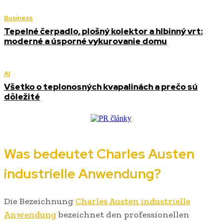
Business
Tepelné čerpadlo, plošný kolektor a hlbinný vrt:
moderné a úsporné vykurovanie domu
AI
Všetko o teplonosných kvapalinách a prečo sú
dôležité
Was bedeutet Charles Austen
industrielle Anwendung?
Die Bezeichnung
Charles Austen industrielle
Anwendung
bezeichnet den professionellen