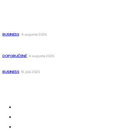
Populárne
Ako vybrať autosedačku Nuna? Kompletný sprievodca od
narodenia až do 12 rokov
BUSINESS
4. augusta 2026
Detské pončá na kúpanie a pláž – jemné a priedušné pončá
pre deti s kapucňou
DOPORUČENÉ
4. augusta 2026
Kedy má zmysel outsourcovať nábor zamestnancov
BUSINESS
16. júla 2026
Odkazy
Novinky
AI
Produkty