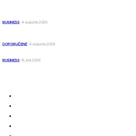
Ako vybrať autosedačku Nuna? Kompletný sprievodca od
narodenia až do 12 rokov
BUSINESS
4. augusta 2026
Detské pončá na kúpanie a pláž – jemné a priedušné pončá
pre deti s kapucňou
DOPORUČENÉ
4. augusta 2026
Kedy má zmysel outsourcovať nábor zamestnancov
BUSINESS
16. júla 2026
Odkazy
Novinky
AI
Produkty
Jedlo