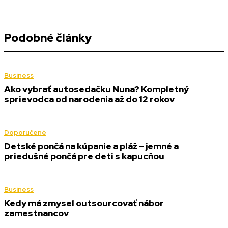
Podobné články
Business
Ako vybrať autosedačku Nuna? Kompletný
sprievodca od narodenia až do 12 rokov
Doporučené
Detské pončá na kúpanie a pláž – jemné a
priedušné pončá pre deti s kapucňou
Business
Kedy má zmysel outsourcovať nábor
zamestnancov