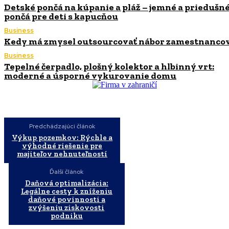
Detské pončá na kúpanie a pláž – jemné a priedušn
pončá pre deti s kapucňou
Business
Kedy má zmysel outsourcovať nábor zamestnanco
Business
Tepelné čerpadlo, plošný kolektor a hlbinný vrt:
moderné a úsporné vykurovanie domu
Predchádzajúci článok
Výkup pozemkov: Rýchle a
výhodné riešenie pre
majiteľov nehnuteľností
Ďalší článok
Daňová optimalizácia:
Legálne cesty k zníženiu
daňové povinnosti a
zvýšeniu ziskovosti
podniku