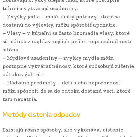
dostávajú zvyšky oleja a tuku, ktoré postupne
tuhnú a vytvárajú usadeniny.
– Zvyšky jedla – malé kúsky potravy, ktoré sa
dostanú do výlevky, môžu spôsobiť upchatie.
– Vlasy – v kúpeľni sa často hromadia vlasy, ktoré
sú jednou z najhlavnejších príčin nepriechodnosti
sifónu.
– Mydlové usadeniny – zvyšky mydla môžu
postupne vytvárať nánosy, ktoré spôsobujú zúženie
odtokových rúr.
– Hádzané predmety – deti alebo nepozornosť
môžu spôsobiť, že sa do odtoku dostanú veci, ktoré
tam nepatria.
Metódy cistenia odpadov
Existujú rôzne spôsoby, ako vykonávať cistenie