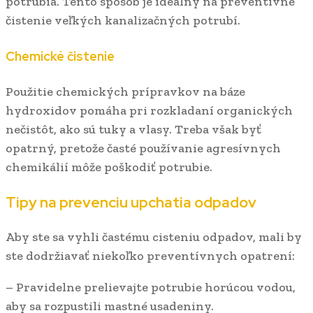
potrubia. Tento spôsob je ideálny na preventívne
čistenie veľkých kanalizačných potrubí.
Chemické čistenie
Použitie chemických prípravkov na báze
hydroxidov pomáha pri rozkladaní organických
nečistôt, ako sú tuky a vlasy. Treba však byť
opatrný, pretože časté používanie agresívnych
chemikálií môže poškodiť potrubie.
Tipy na prevenciu upchatia odpadov
Aby ste sa vyhli častému cisteniu odpadov, mali by
ste dodržiavať niekoľko preventívnych opatrení:
– Pravidelne prelievajte potrubie horúcou vodou,
aby sa rozpustili mastné usadeniny.