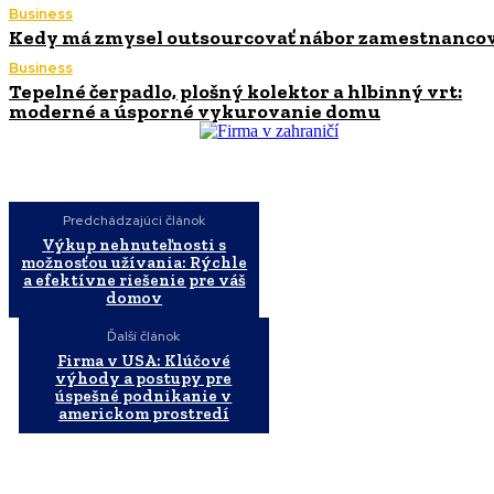
Business
Kedy má zmysel outsourcovať nábor zamestnanco
Business
Tepelné čerpadlo, plošný kolektor a hlbinný vrt:
moderné a úsporné vykurovanie domu
Predchádzajúci článok
Výkup nehnuteľnosti s
možnosťou užívania: Rýchle
a efektívne riešenie pre váš
domov
Ďalší článok
Firma v USA: Klúčové
výhody a postupy pre
úspešné podnikanie v
americkom prostredí