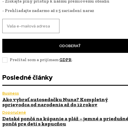
- Získajte plný prístup k nášmu prémiovému obsahu
- Prehliadajte zadarmo až z 5 zariadení naraz
ODOBERAŤ
Prečítal som a prijímam
GDPR
.
Posledné články
Business
Ako vybrať autosedačku Nuna? Kompletný
sprievodca od narodenia až do 12 rokov
Doporučené
Detské pončá na kúpanie a pláž – jemné a priedušn
pončá pre deti s kapucňou