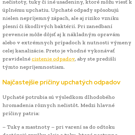
nečistoty, tuky či iné usadeniny, ktoré môžu viesť k
úplnému upchatiu. Upchaté odpady spôsobujú
nielen nepríjemný zápach, ale aj riziko vzniku
plesní či škodlivých baktérií. Pri zanedbaní
prevencie môže dôjsť aj k nákladným opravám
alebo v extrémnych prípadoch k nutnosti výmeny
celej kanalizácie. Preto je vhodné vykonávať
pravidelné
cistenie odpadov
, aby ste predišli
týmto nepríjemnostiam.
Najčastejšie príčiny upchatých odpadov
Upchaté potrubia sú výsledkom dlhodobého
hromadenia rôznych nečistôt. Medzi hlavné
príčiny patria:
– Tuky a mastnoty – pri varení sa do odtoku