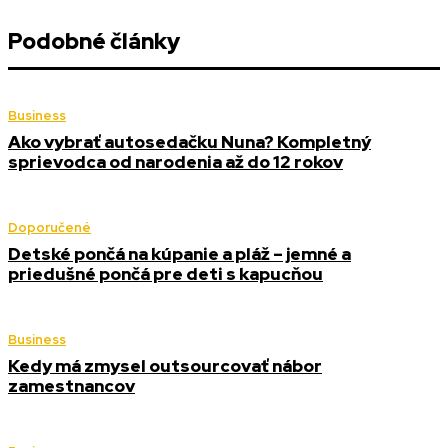
Podobné články
Business
Ako vybrať autosedačku Nuna? Kompletný
sprievodca od narodenia až do 12 rokov
Doporučené
Detské pončá na kúpanie a pláž – jemné a
priedušné pončá pre deti s kapucňou
Business
Kedy má zmysel outsourcovať nábor
zamestnancov