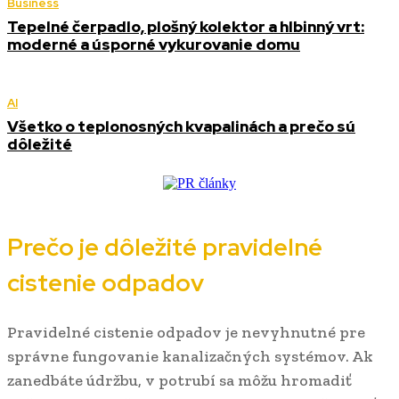
Business
Tepelné čerpadlo, plošný kolektor a hlbinný vrt:
moderné a úsporné vykurovanie domu
AI
Všetko o teplonosných kvapalinách a prečo sú
dôležité
Prečo je dôležité pravidelné
cistenie odpadov
Pravidelné cistenie odpadov je nevyhnutné pre
správne fungovanie kanalizačných systémov. Ak
zanedbáte údržbu, v potrubí sa môžu hromadiť