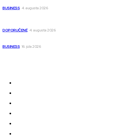
narodenia až do 12 rokov
BUSINESS
4. augusta 2026
Detské pončá na kúpanie a pláž – jemné a priedušné pončá
pre deti s kapucňou
DOPORUČENÉ
4. augusta 2026
Kedy má zmysel outsourcovať nábor zamestnancov
BUSINESS
16. júla 2026
Odkazy
Novinky
AI
Produkty
Jedlo
Business
Služby