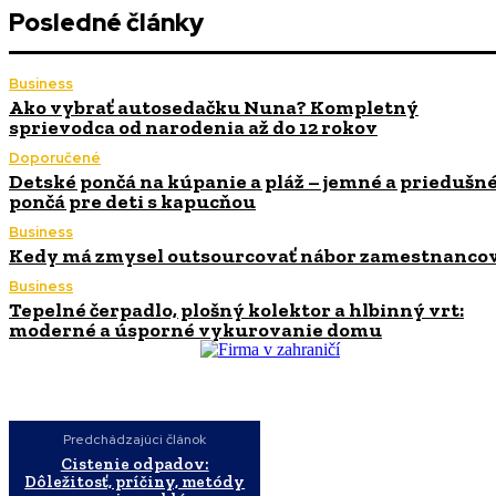
Posledné články
Business
Ako vybrať autosedačku Nuna? Kompletný
sprievodca od narodenia až do 12 rokov
Doporučené
Detské pončá na kúpanie a pláž – jemné a priedušn
pončá pre deti s kapucňou
Business
Kedy má zmysel outsourcovať nábor zamestnanco
Business
Tepelné čerpadlo, plošný kolektor a hlbinný vrt:
moderné a úsporné vykurovanie domu
Predchádzajúci článok
Cistenie odpadov:
Dôležitosť, príčiny, metódy