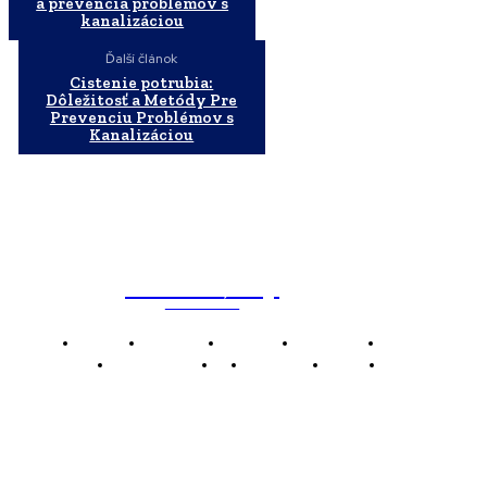
a prevencia problémov s
kanalizáciou
Ďalší článok
Cistenie potrubia:
Dôležitosť a Metódy Pre
Prevenciu Problémov s
Kanalizáciou
WebMailShop
MAGAZÍN
Domov
Business
Financie
Marketing
Politika
Technológie
AI
Produkty
Jedlo
Káva
WMS
WebMailShop je moderní technologický magazín,