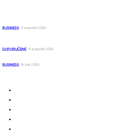
Populárne
Ako vybrať autosedačku Nuna? Kompletný sprievodca od
narodenia až do 12 rokov
BUSINESS
4. augusta 2026
Detské pončá na kúpanie a pláž – jemné a priedušné pončá
pre deti s kapucňou
DOPORUČENÉ
4. augusta 2026
Kedy má zmysel outsourcovať nábor zamestnancov
BUSINESS
16. júla 2026
Odkazy
Novinky
AI
Produkty
Jedlo
Business