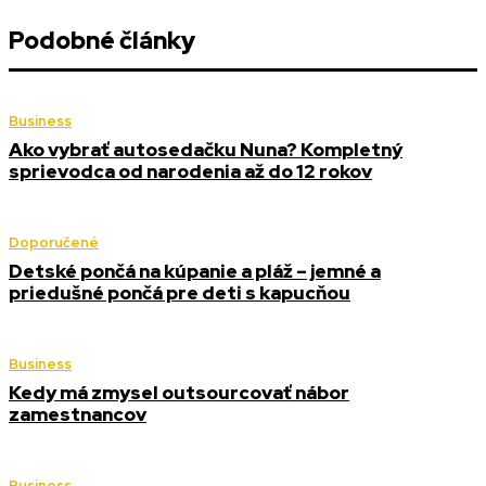
Podobné články
Business
Ako vybrať autosedačku Nuna? Kompletný
sprievodca od narodenia až do 12 rokov
Doporučené
Detské pončá na kúpanie a pláž – jemné a
priedušné pončá pre deti s kapucňou
Business
Kedy má zmysel outsourcovať nábor
zamestnancov
Business