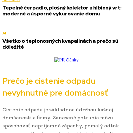
Tepelné čerpadlo, plošný kolektor a hlbinný vrt:
moderné a úsporné vykurovanie domu
AI
Všetko o teplonosných kvapalinách a prečo sú
dôležité
Prečo je cistenie odpadu
nevyhnutné pre domácnosť
Cistenie odpadu je základnou údržbou každej
domácnosti a firmy. Zanesené potrubia môžu
spôsobovať nepríjemné zápachy, pomalý odtok