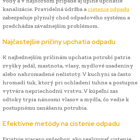
vody a v najhoršom prípade aj úplné upchatie
kanalizácie. Pravidelná údržba a
cistenie odpadu
zabezpečuje plynulý chod odpadového systému a
predchádza závažnejším problémom.
Najčastejšie príčiny upchatia odpadu
K najbežnejším príčinám upchatia potrubí patria
zvyšky jedál, mastnota, vlasy, mydlové usadeniny
alebo nahromadené nečistoty. V kuchyni sa často
hromadí tuk, ktorý pri ochladení tuhne a postupne
vytvára nepriechodnú vrstvu. V kúpeľni zas
odtoky trpia nánosmi vlasov a mydla, čo vedie k
postupnému zanášaniu potrubia.
Efektívne metódy na cistenie odpadu
Existuje viacero spôsobov, ako realizovať cistenie