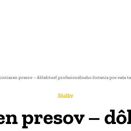
AI
PRODUKTY
JEDLO
BUSINESS
SLUŽBY
NEHNUTEĽ
cistiaren presov – dôležitosť profesionálneho čistenia pre vaše tex
Služby
en presov – dô