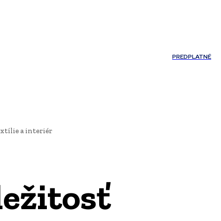
Môj účet
PREDPLATNÉ
NOSTI
JAZYK
tílie a interiér
ležitosť