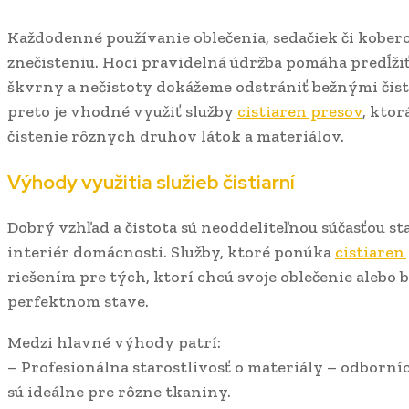
Každodenné používanie oblečenia, sedačiek či kober
znečisteniu. Hoci pravidelná údržba pomáha predĺžiť
škvrny a nečistoty dokážeme odstrániť bežnými čist
preto je vhodné využiť služby
cistiaren presov
, kto
čistenie rôznych druhov látok a materiálov.
Výhody využitia služieb čistiarní
Dobrý vzhľad a čistota sú neoddeliteľnou súčasťou sta
interiér domácnosti. Služby, ktoré ponúka
cistiaren
riešením pre tých, ktorí chcú svoje oblečenie alebo b
perfektnom stave.
Medzi hlavné výhody patrí:
– Profesionálna starostlivosť o materiály – odborníc
sú ideálne pre rôzne tkaniny.