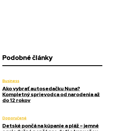
Podobné články
Business
Ako vybrať autosedačku Nuna?
Kompletný sprievodca od narodenia až
do 12 rokov
Doporučené
Detské pončá na kúpanie a pláž – jemné