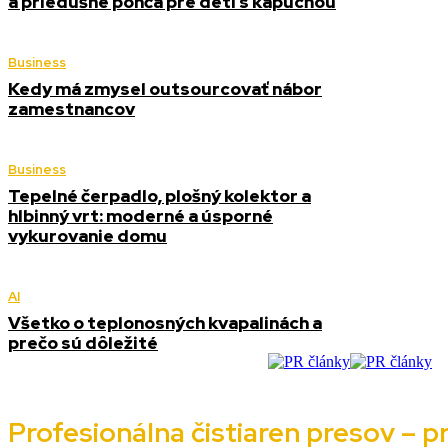
a priedušné pončá pre deti s kapucňou
Business
Kedy má zmysel outsourcovať nábor
zamestnancov
Business
Tepelné čerpadlo, plošný kolektor a
hlbinný vrt: moderné a úsporné
vykurovanie domu
AI
Všetko o teplonosných kvapalinách a
prečo sú dôležité
Profesionálna čistiaren presov – pr