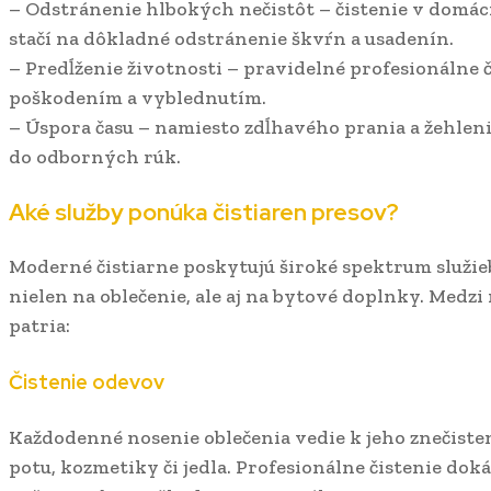
– Odstránenie hlbokých nečistôt – čistenie v domá
stačí na dôkladné odstránenie škvŕn a usadenín.
– Predĺženie životnosti – pravidelné profesionálne 
poškodením a vyblednutím.
– Úspora času – namiesto zdĺhavého prania a žehlen
do odborných rúk.
Aké služby ponúka čistiaren presov?
Moderné čistiarne poskytujú široké spektrum služie
nielen na oblečenie, ale aj na bytové doplnky. Medzi
patria:
Čistenie odevov
Každodenné nosenie oblečenia vedie k jeho znečist
potu, kozmetiky či jedla. Profesionálne čistenie doká