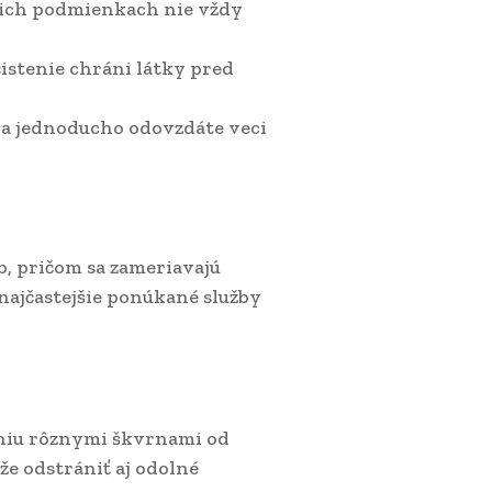
cich podmienkach nie vždy
čistenie chráni látky pred
ia jednoducho odovzdáte veci
b, pričom sa zameriavajú
 najčastejšie ponúkané služby
eniu rôznymi škvrnami od
že odstrániť aj odolné