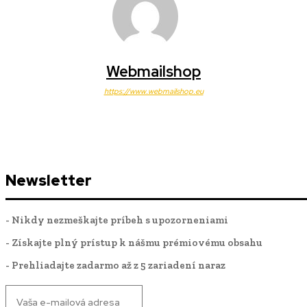
Webmailshop
https://www.webmailshop.eu
Newsletter
- Nikdy nezmeškajte príbeh s upozorneniami
- Získajte plný prístup k nášmu prémiovému obsahu
- Prehliadajte zadarmo až z 5 zariadení naraz