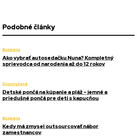
Podobné články
Business
Ako vybrať autosedačku Nuna? Kompletný
sprievodca od narodenia až do 12 rokov
Doporučené
Detské pončá na kúpanie a pláž – jemné a
priedušné pončá pre deti s kapucňou
Business
Kedy má zmysel outsourcovať nábor
zamestnancov