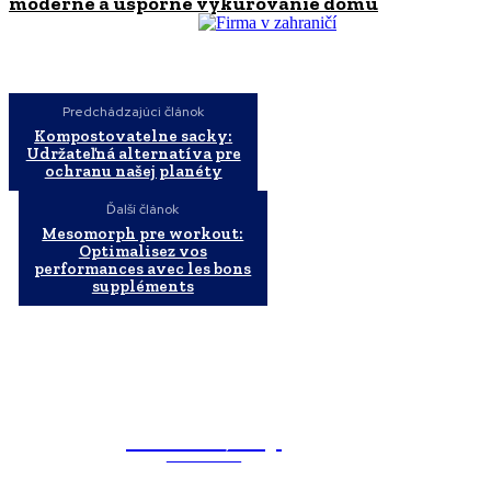
moderné a úsporné vykurovanie domu
Predchádzajúci článok
Kompostovatelne sacky:
Udržateľná alternatíva pre
ochranu našej planéty
Ďalší článok
Mesomorph pre workout:
Optimalisez vos
performances avec les bons
suppléments
WebMailShop
MAGAZÍN