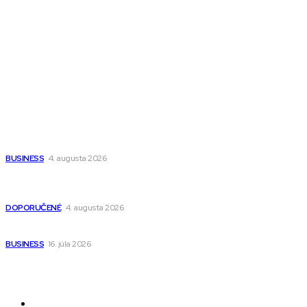
All The Best
Magazín PRO
Fitness MEDIUM
Wisdom-All-The-Best
Populárne
Ako vybrať autosedačku Nuna? Kompletný sprievodca od
narodenia až do 12 rokov
BUSINESS
4. augusta 2026
Detské pončá na kúpanie a pláž – jemné a priedušné pončá
pre deti s kapucňou
DOPORUČENÉ
4. augusta 2026
Kedy má zmysel outsourcovať nábor zamestnancov
BUSINESS
16. júla 2026
Odkazy
Novinky