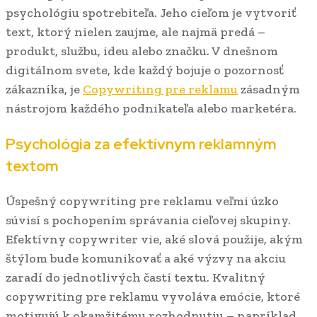
psychológiu spotrebiteľa. Jeho cieľom je vytvoriť
text, ktorý nielen zaujme, ale najmä predá –
produkt, službu, ideu alebo značku. V dnešnom
digitálnom svete, kde každý bojuje o pozornosť
zákazníka, je
Copywriting pre reklamu
zásadným
nástrojom každého podnikateľa alebo marketéra.
Psychológia za efektívnym reklamným
textom
Úspešný copywriting pre reklamu veľmi úzko
súvisí s pochopením správania cieľovej skupiny.
Efektívny copywriter vie, aké slová použije, akým
štýlom bude komunikovať a aké výzvy na akciu
zaradí do jednotlivých častí textu. Kvalitný
copywriting pre reklamu vyvoláva emócie, ktoré
motivujú k okamžitému rozhodnutiu – napríklad