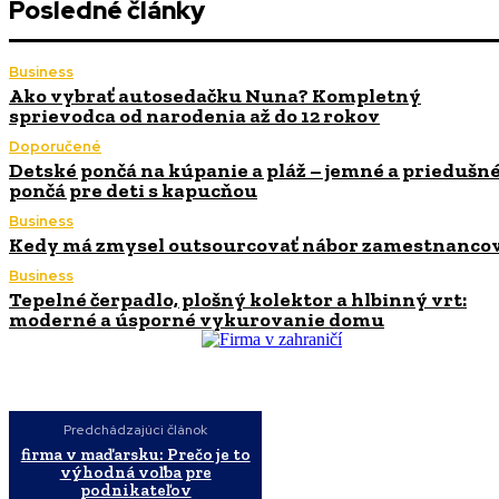
Posledné články
Business
Ako vybrať autosedačku Nuna? Kompletný
sprievodca od narodenia až do 12 rokov
Doporučené
Detské pončá na kúpanie a pláž – jemné a priedušn
pončá pre deti s kapucňou
Business
Kedy má zmysel outsourcovať nábor zamestnanco
Business
Tepelné čerpadlo, plošný kolektor a hlbinný vrt:
moderné a úsporné vykurovanie domu
Predchádzajúci článok
firma v maďarsku: Prečo je to
výhodná voľba pre
podnikateľov