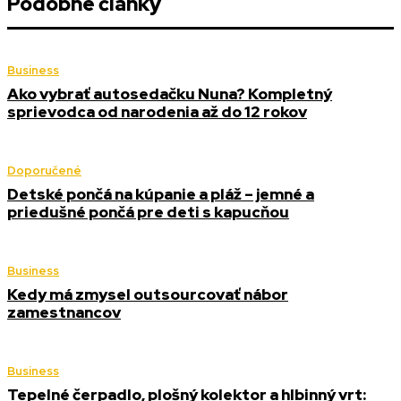
Podobné články
Business
Ako vybrať autosedačku Nuna? Kompletný
sprievodca od narodenia až do 12 rokov
Doporučené
Detské pončá na kúpanie a pláž – jemné a
priedušné pončá pre deti s kapucňou
Business
Kedy má zmysel outsourcovať nábor
zamestnancov
Business
Tepelné čerpadlo, plošný kolektor a hlbinný vrt: