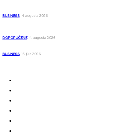
Ako vybrať autosedačku Nuna? Kompletný sprievodca od
narodenia až do 12 rokov
BUSINESS
4. augusta 2026
Detské pončá na kúpanie a pláž – jemné a priedušné pončá
pre deti s kapucňou
DOPORUČENÉ
4. augusta 2026
Kedy má zmysel outsourcovať nábor zamestnancov
BUSINESS
16. júla 2026
Odkazy
Novinky
AI
Produkty
Jedlo
Business
Služby