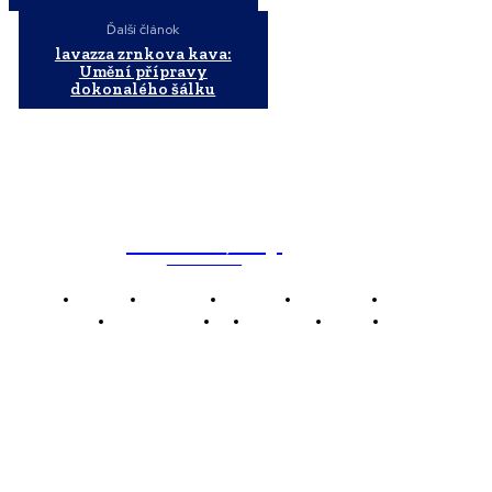
Ďalší článok
lavazza zrnkova kava:
Umění přípravy
dokonalého šálku
WebMailShop
MAGAZÍN
Domov
Business
Financie
Marketing
Politika
Technológie
AI
Produkty
Jedlo
Káva
WMS
WebMailShop je moderní technologický magazín,
který vám přináší nejnovější novinky, trendy a analýzy
z oblasti technologií, inovací a digitálního života.