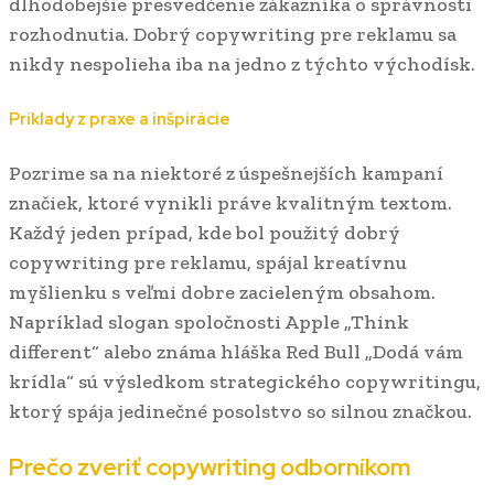
dlhodobejšie presvedčenie zákazníka o správnosti
rozhodnutia. Dobrý copywriting pre reklamu sa
nikdy nespolieha iba na jedno z týchto východísk.
Príklady z praxe a inšpirácie
Pozrime sa na niektoré z úspešnejších kampaní
značiek, ktoré vynikli práve kvalitným textom.
Každý jeden prípad, kde bol použitý dobrý
copywriting pre reklamu, spájal kreatívnu
myšlienku s veľmi dobre zacieleným obsahom.
Napríklad slogan spoločnosti Apple „Think
different“ alebo známa hláška Red Bull „Dodá vám
krídla“ sú výsledkom strategického copywritingu,
ktorý spája jedinečné posolstvo so silnou značkou.
Prečo zveriť copywriting odborníkom