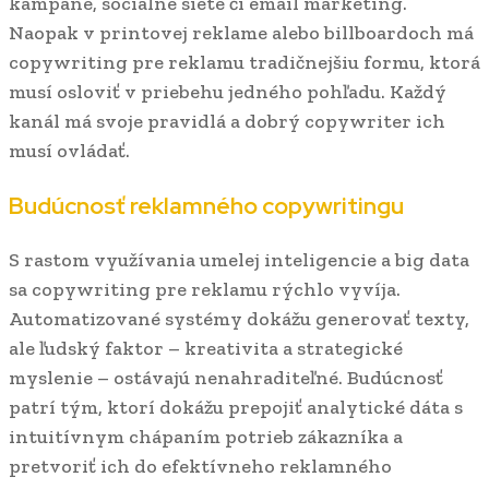
kampane, sociálne siete či email marketing.
Naopak v printovej reklame alebo billboardoch má
copywriting pre reklamu tradičnejšiu formu, ktorá
musí osloviť v priebehu jedného pohľadu. Každý
kanál má svoje pravidlá a dobrý copywriter ich
musí ovládať.
Budúcnosť reklamného copywritingu
S rastom využívania umelej inteligencie a big data
sa copywriting pre reklamu rýchlo vyvíja.
Automatizované systémy dokážu generovať texty,
ale ľudský faktor – kreativita a strategické
myslenie – ostávajú nenahraditeľné. Budúcnosť
patrí tým, ktorí dokážu prepojiť analytické dáta s
intuitívnym chápaním potrieb zákazníka a
pretvoriť ich do efektívneho reklamného