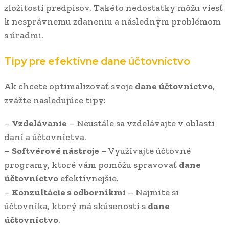
zložitosti predpisov. Takéto nedostatky môžu viesť
k nesprávnemu zdaneniu a následným problémom
s úradmi.
Tipy pre efektívne
dane účtovníctvo
Ak chcete optimalizovať svoje
dane účtovníctvo
,
zvážte nasledujúce tipy:
–
Vzdelávanie
– Neustále sa vzdelávajte v oblasti
daní a účtovníctva.
–
Softvérové nástroje
– Využívajte účtovné
programy, ktoré vám pomôžu spravovať
dane
účtovníctvo
efektívnejšie.
–
Konzultácie s odborníkmi
– Najmite si
účtovníka, ktorý má skúsenosti s
dane
účtovníctvo
.