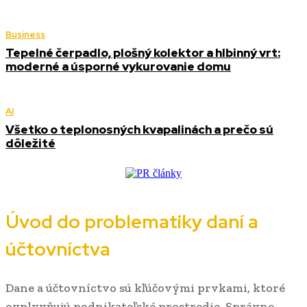
Business
Tepelné čerpadlo, plošný kolektor a hlbinný vrt:
moderné a úsporné vykurovanie domu
AI
Všetko o teplonosných kvapalinách a prečo sú
dôležité
Úvod do problematiky daní a
účtovníctva
Dane a účtovníctvo sú kľúčovými prvkami, ktoré
ovplyvňujú podnikateľské prostredie. Správne