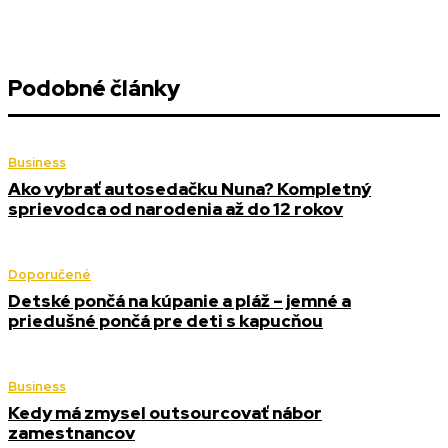
Podobné články
Business
Ako vybrať autosedačku Nuna? Kompletný
sprievodca od narodenia až do 12 rokov
Doporučené
Detské pončá na kúpanie a pláž – jemné a
priedušné pončá pre deti s kapucňou
Business
Kedy má zmysel outsourcovať nábor
zamestnancov