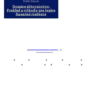
Ďalší článok
Domáce účtovníctvo:
Prehľad a výhody pre lepšie
finančné riadenie
WebMailShop
MAGAZÍN
Domov
Business
Financie
Marketing
Politika
Technológie
AI
Produkty
Jedlo
Káva
WMS
WebMailShop je moderní technologický magazín,
který vám přináší nejnovější novinky, trendy a analýzy
z oblasti technologií, inovací a digitálního života.