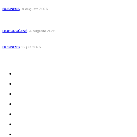
narodenia až do 12 rokov
BUSINESS
4. augusta 2026
Detské pončá na kúpanie a pláž – jemné a priedušné pončá
pre deti s kapucňou
DOPORUČENÉ
4. augusta 2026
Kedy má zmysel outsourcovať nábor zamestnancov
BUSINESS
16. júla 2026
Odkazy
Novinky
AI
Produkty
Jedlo
Business
Služby
Nehnuteľnosti