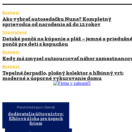
Business
Ako vybrať autosedačku Nuna? Kompletný
sprievodca od narodenia až do 12 rokov
Doporučené
Detské pončá na kúpanie a pláž – jemné a priedušn
pončá pre deti s kapucňou
Business
Kedy má zmysel outsourcovať nábor zamestnanco
Business
Tepelné čerpadlo, plošný kolektor a hlbinný vrt:
moderné a úsporné vykurovanie domu
Predchádzajúci článok
dodávatelia účtovníctvo:
Kľúčová úloha pre úspech
firiem